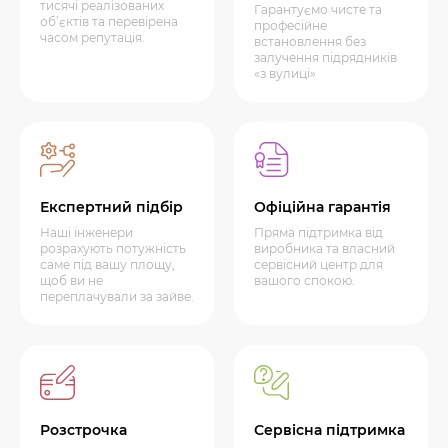
тисячі реалізованих
Гарантуємо чисте та
об’єктів та перевірена
професійне
часом репутація.
встановлення без
залучення підрядників
«з вулиці»
Експертний підбір
Офіційна гарантія
Наші інженери
Пряма підтримка від
розрахують потужність
виробника та власний
саме під вашу площу,
сервісний центр для
щоб ви не
вашого спокою.
переплачували за зайве.
Розстрочка
Сервісна підтримка