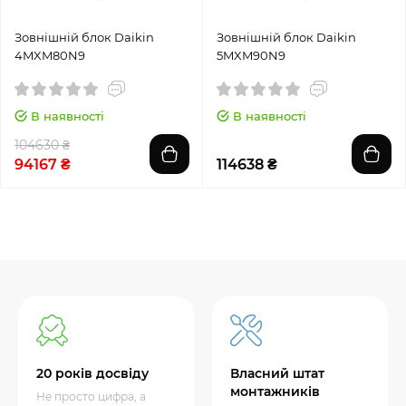
Зовнішній блок Daikin
Зовнішній блок Daikin
4MXM80N9
5MXM90N9
В наявності
В наявності
104630 ₴
94167 ₴
114638 ₴
20 років досвіду
Власний штат
монтажників
Не просто цифра, а