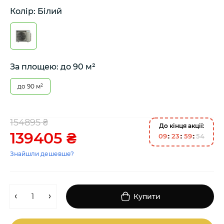
Колір: Білий
За площею: до 90 м²
до 90 м²
154895 ₴
До кінця акції:
139405 ₴
0
9
2
3
5
9
5
4
Знайшли дешевше?
Купити