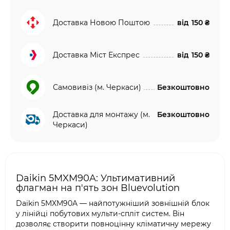
Доставка Новою Поштою
від
150 ₴
Доставка Міст Експрес
від
150 ₴
Самовивіз (м. Черкаси)
Безкоштовно
Доставка для монтажу (м.
Безкоштовно
Черкаси)
Daikin 5MXM90A: Ультимативний
флагман на п'ять зон Bluevolution
Daikin 5MXM90A — найпотужніший зовнішній блок
у лінійці побутових мульти-спліт систем. Він
дозволяє створити повноцінну кліматичну мережу