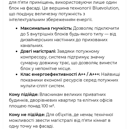
для п'яти приміщень, використовуючи лише один
блок на фасаді. Це вершина технології Bluevolution,
що поєднує величезну потужність з
інтелектуальним збереженням енергії.
Максимальна гнучкість:
Дозволяє підключити
до 5 внутрішніх блоків будь-якого типу — від
дизайнерських настінних до прихованих
канальних.
Довгі магістралі:
Завдяки потужному
компресору, система підтримує значну
сумарну довжину трас, що дозволяє винести
блок у непомітне місце.
Клас енергоефективності A++ / A+++:
Найвищі
показники економії ресурсів серед потужних
мульти-спліт систем.
Кому підійде:
Власникам великих приватних
будинків, дворівневих квартир та елітних офісів
площею понад 100 м².
Кому не підійде:
Для об'єктів, де немає технічної
можливості звести магістралі від п'яти кімнат в
одну точку на фасаді.