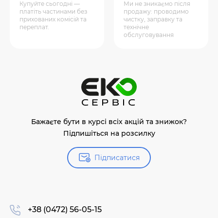
Купуйте сьогодні —
Ми не зникаємо після
платіть частинами без
продажу: проводимо
прихованих комісій та
чистку, заправку та
переплат.
технічне
обслуговування
Бажаєте бути в курсі всіх акцій та знижок?
Підпишіться на розсилку
Підписатися
+38 (0472) 56-05-15