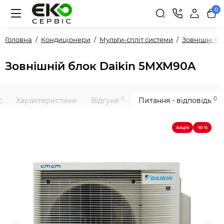
0
Головна
Кондиціонери
Мульти-спліт системи
Зовнішні б
Зовнішній блок Daikin 5MXM90A
0
0
с
Характеристики
Відгуки
Питання - відповідь
Акція
-10 %