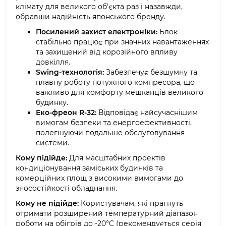
клімату для великого об'єкта раз і назавжди,
обравши надійність японського бренду.
Посилений захист електроніки:
Блок
стабільно працює при значних навантаженнях
та захищений від корозійного впливу
довкілля.
Swing-технологія:
Забезпечує безшумну та
плавну роботу потужного компресора, що
важливо для комфорту мешканців великого
будинку.
Еко-фреон R-32:
Відповідає найсучаснішим
вимогам безпеки та енергоефективності,
полегшуючи подальше обслуговування
системи.
Кому підійде:
Для масштабних проектів
кондиціонування заміських будинків та
комерційних площ з високими вимогами до
зносостійкості обладнання.
Кому не підійде:
Користувачам, які прагнуть
отримати розширений температурний діапазон
роботи на обігрів до -20°C (рекомендується серія