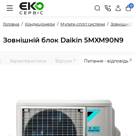
0
Головна
Кондиціонери
Мульти-спліт системи
Зовнішні б
Зовнішній блок Daikin 5MXM90N9
0
0
с
Характеристики
Відгуки
Питання - відповідь