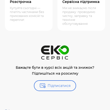
Розстрочка
Сервісна підтримка
Купуйте сьогодні —
Ми не зникаємо після
платіть частинами без
продажу: проводимо
прихованих комісій та
чистку, заправку та
переплат.
технічне
обслуговування
Бажаєте бути в курсі всіх акцій та знижок?
Підпишіться на розсилку
Підписатися