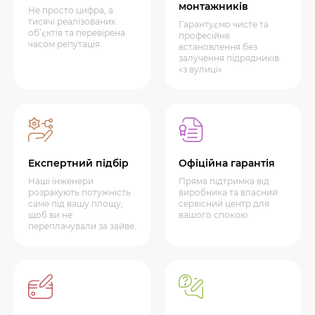
монтажників
Не просто цифра, а
тисячі реалізованих
Гарантуємо чисте та
об’єктів та перевірена
професійне
часом репутація.
встановлення без
залучення підрядників
«з вулиці»
Експертний підбір
Офіційна гарантія
Наші інженери
Пряма підтримка від
розрахують потужність
виробника та власний
саме під вашу площу,
сервісний центр для
щоб ви не
вашого спокою.
переплачували за зайве.