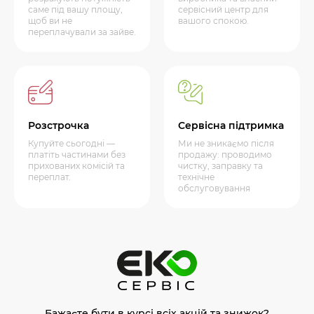
саме під вашу площу,
сервісний центр для
щоб ви не
вашого спокою.
переплачували за зайве.
Розстрочка
Сервісна підтримка
Купуйте сьогодні —
Ми не зникаємо після
платіть частинами без
продажу: проводимо
прихованих комісій та
чистку, заправку та
переплат.
технічне
обслуговування
Бажаєте бути в курсі всіх акцій та знижок?