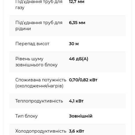
Під'єднання труб для
12,7 мм
газу
Під'єднання труб для
6,35 мм
рідини
Перепад висот
30 м
Рівень шуму
46 дБ(А)
зовнішнього блоку
Споживана потужність
0,70/0,82 кВт
(охолодження/нагрів)
Теплопродуктивність
4,1 кВт
Тип блоку
Зовнішній
Холодопродуктивність
3,6 кВт