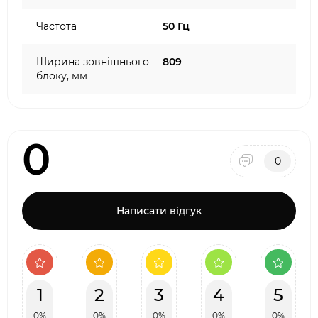
Частота
50 Гц
Ширина зовнішнього
809
блоку, мм
0
0
Написати відгук
1
2
3
4
5
0%
0%
0%
0%
0%