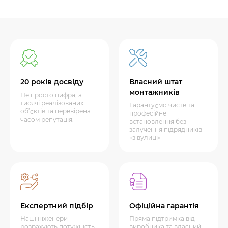
20 років досвіду
Власний штат
монтажників
Не просто цифра, а
тисячі реалізованих
Гарантуємо чисте та
об’єктів та перевірена
професійне
часом репутація.
встановлення без
залучення підрядників
«з вулиці»
Експертний підбір
Офіційна гарантія
Наші інженери
Пряма підтримка від
розрахують потужність
виробника та власний