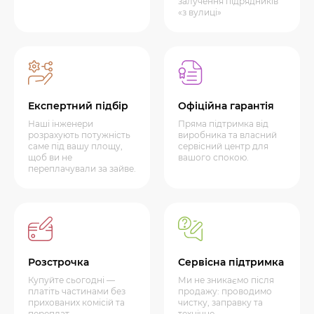
залучення підрядників
«з вулиці»
Експертний підбір
Офіційна гарантія
Наші інженери
Пряма підтримка від
розрахують потужність
виробника та власний
саме під вашу площу,
сервісний центр для
щоб ви не
вашого спокою.
переплачували за зайве.
Розстрочка
Сервісна підтримка
Купуйте сьогодні —
Ми не зникаємо після
платіть частинами без
продажу: проводимо
прихованих комісій та
чистку, заправку та
переплат.
технічне