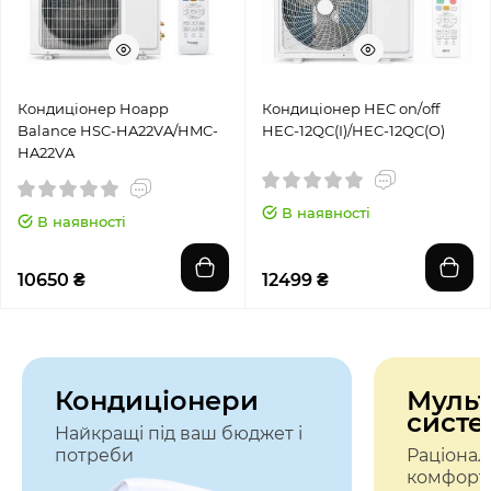
Кондиціонер Hoapp
Кондиціонер HEC оn/оff
Balance HSC-HA22VA/HMC-
HEC-12QC(I)/HEC-12QC(O)
HA22VA
В наявності
В наявності
10650 ₴
12499 ₴
Кондиціонери
Мульт
систе
Найкращі під ваш бюджет і
потреби
Раціонал
комфорт