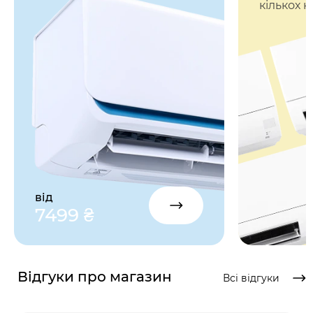
кількох к
від
7499 ₴
Відгуки про магазин
Всі відгуки