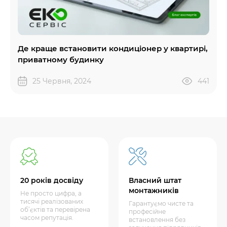
Де краще встановити кондиціонер у квартирі,
приватному будинку
25 Червня, 2024
441
20 років досвіду
Власний штат
монтажників
Не просто цифра, а
тисячі реалізованих
Гарантуємо чисте та
об’єктів та перевірена
професійне
часом репутація.
встановлення без