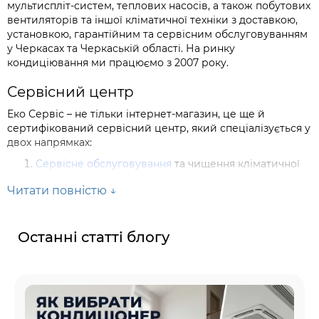
мультиспліт-систем, теплових насосів, а також побутових
вентиляторів та іншої кліматичної техніки з доставкою,
установкою, гарантійним та сервісним обслуговуванням
у Черкасах та Черкаській області. На ринку
кондиціювання ми працюємо з 2007 року.
Сервісний центр
Еко Сервіс – не тільки інтернет-магазин, це ще й
сертифікований сервісний центр, який спеціалізується у
двох напрямках:
Сервісне обслуговування
та чищення кліматичної
техніки.
Читати повністю ↓
Її діагностика, гарантійний та післягарантійний
ремонт.
Останні статті блогу
Товари відмінної якості
Еко Сервіс – офіційний дилер брендів Gree, Haier,
Cooper&Hunter, COOLXIT, Mitsubishi та багатьох інших, що
підтверджується відповідними
сертифікатами
. Це
означає, що ви купуєте у нас техніку відмінної якості,