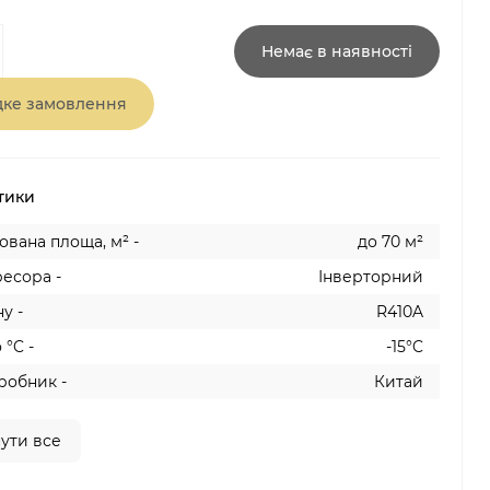
Немає в наявності
ке замовлення
тики
вана площа, м² -
до 70 м²
есора -
Інверторний
у -
R410A
 °C -
-15°C
робник -
Китай
ути все