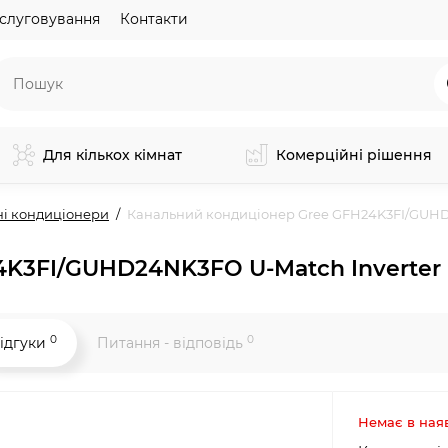
слуговування
Контакти
Для кількох кімнат
Комерційні рішення
ні кондиціонери
Канальний кондиціонер Gree GFH24K3FI/GUHD
4K3FI/GUHD24NK3FO U-Match Inverter
0
0
ідгуки
Питання - відповідь
Немає в ная