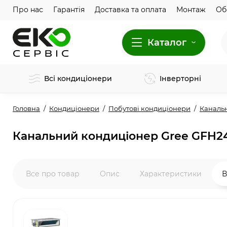
Про нас
Гарантія
Доставка та оплата
Монтаж
Об
Каталог
Всі кондиціонери
Інверторні
Головна
Кондиціонери
Побутові кондиціонери
Каналь
Канальний кондиціонер Gree GFH2
Все про товар
Опис
Характеристики
В