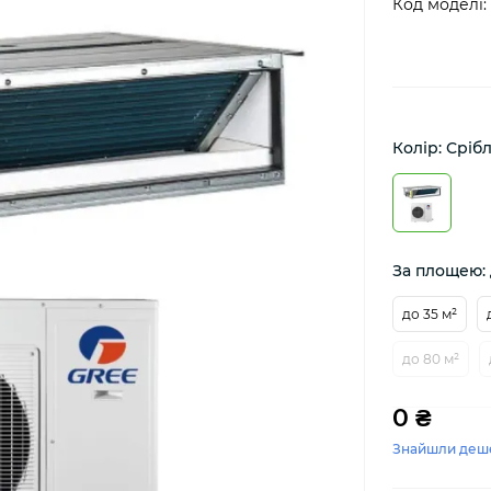
Код моделі:
Колір: Сріб
За площею: 
до 35 м²
до 80 м²
0 ₴
Знайшли деш