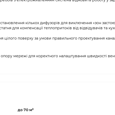
еребоїв з електроживленням система відновить роботу у за
тановлення кількох дифузорів для виключення «зон застою»
татня для компенсації теплопритоків від відвідувачів та ку
 цілого поверху за умови правильного проектування канал
 опору мережі для коректного налаштування швидкості ве
до 70 м²