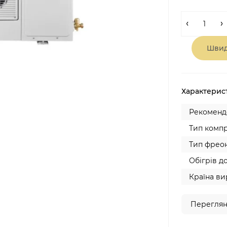
Швид
Характерис
Рекомендо
Тип компр
Тип фреон
Обігрів до
Країна ви
Переглян