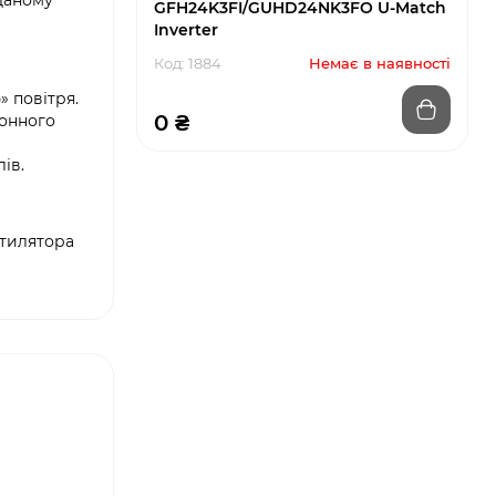
даному
GFH24K3FI/GUHD24NK3FO U-Match
Inverter
Код: 1884
Немає в наявності
 повітря.
0 ₴
хонного
ів.
нтилятора