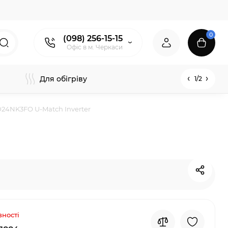
0
(098) 256-15-15
Офіс в м. Черкаси
Для обігріву
1/2
24NK3FO U-Match Inverter
вності