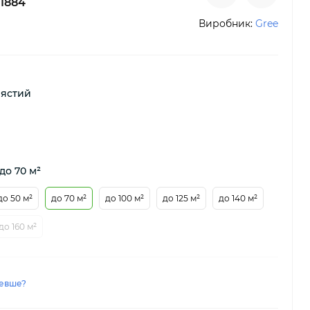
1884
Виробник:
Gree
лястий
до 70 м²
до 50 м²
до 70 м²
до 100 м²
до 125 м²
до 140 м²
до 160 м²
евше?