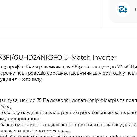
K3FI/GUHD24NK3FO U-Match Inverter
Вт є професійним рішенням для об'єктів площею до 70 м². Ц
мережу повітроводів середньої довжини для розподілу пові
уву великого залу.
аштуванням до 75 Па дозволяє долати опір фільтрів та пові
/год.
нологія у поєднанні з електронним регулюванням холодоаг
ому використанні.
ачена можливість підключення припливного каналу для з
 високою щільністю персоналу.