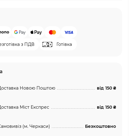
езготівка з ПДВ
Готівка
а
Доставка Новою Поштою
від
150 ₴
Доставка Міст Експрес
від
150 ₴
Самовивіз (м. Черкаси)
Безкоштовно