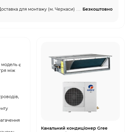
Доставка для монтажу (м. Черкаси)
Безкоштовно
я модель є
тря між
троводів,
енту
багачення
Канальний кондиціонер Gree