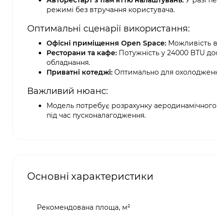
Авторестарт з пам’яттю налаштувань:
У разі п
режимі без втручання користувача.
Оптимальні сценарії використання:
Офісні приміщення Open Space:
Можливість вс
Ресторани та кафе:
Потужність у 24000 BTU дос
обладнання.
Приватні котеджі:
Оптимально для охолодження
Важливий нюанс:
Модель потребує розрахунку аеродинамічного
під час пусконалагодження.
Основні характеристики
Рекомендована площа, м²