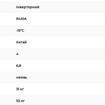
Інверторний
R410A
-15°C
Китай
4
6,8
немає
31 кг
53 кг