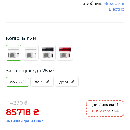
Виробник:
Mitsubishi
Electric
Колір: Білий
За площею: до 25 м²
до 25 м²
до 35 м²
до 50 м²
114290 ₴
До кінця акції:
85718 ₴
0
9
2
3
5
9
5
3
Знайшли дешевше?