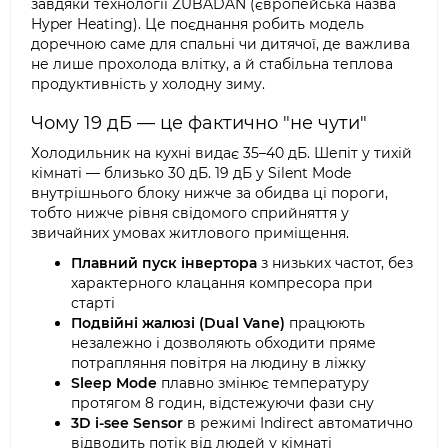
завдяки технології ZUBADAN (європейська назва
Hyper Heating). Це поєднання робить модель
доречною саме для спальні чи дитячої, де важлива
не лише прохолода влітку, а й стабільна теплова
продуктивність у холодну зиму.
Чому 19 дБ — це фактично "не чути"
Холодильник на кухні видає 35–40 дБ. Шепіт у тихій
кімнаті — близько 30 дБ. 19 дБ у Silent Mode
внутрішнього блоку нижче за обидва ці пороги,
тобто нижче рівня свідомого сприйняття у
звичайних умовах житлового приміщення.
Плавний пуск інвертора
з низьких частот, без
характерного клацання компресора при
старті
Подвійні жалюзі (Dual Vane)
працюють
незалежно і дозволяють обходити пряме
потрапляння повітря на людину в ліжку
Sleep Mode
плавно змінює температуру
протягом 8 годин, відстежуючи фази сну
3D i-see Sensor
в режимі Indirect автоматично
відводить потік від людей у кімнаті