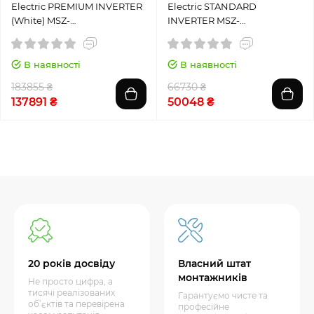
Electric PREMIUM INVERTER
Electric STANDARD
(White) MSZ-
INVERTER MSZ-
LN60VG2W/MUZ-LN60VG
AP25VGK/MUZ-AP25VG
В наявності
В наявності
183855 ₴
66730 ₴
137891 ₴
50048 ₴
20 років досвіду
Власний штат
монтажників
Не просто цифра, а
тисячі реалізованих
Гарантуємо чисте та
об’єктів та перевірена
професійне