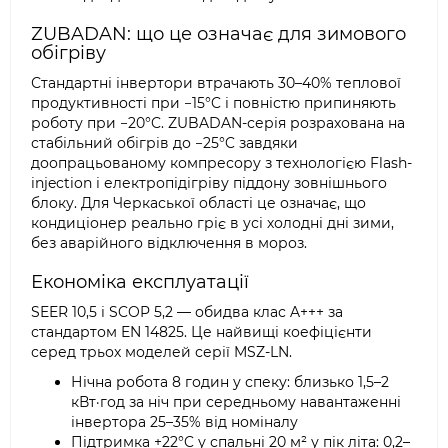
ZUBADAN: що це означає для зимового
обігріву
Стандартні інвертори втрачають 30–40% теплової
продуктивності при −15°C і повністю припиняють
роботу при −20°C. ZUBADAN-серія розрахована на
стабільний обігрів до −25°C завдяки
доопрацьованому компресору з технологією Flash-
injection і електропідігріву піддону зовнішнього
блоку. Для Черкаської області це означає, що
кондиціонер реально гріє в усі холодні дні зими,
без аварійного відключення в мороз.
Економіка експлуатації
SEER 10,5 і SCOP 5,2 — обидва клас A+++ за
стандартом EN 14825. Це найвищі коефіцієнти
серед трьох моделей серії MSZ-LN.
Нічна робота 8 годин у спеку: близько 1,5–2
кВт·год за ніч при середньому навантаженні
інвертора 25–35% від номіналу
Підтримка +22°C у спальні 20 м² у пік літа: 0,2–