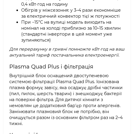
0,4 кВт·год на годину
Обігрів у міжсезоння: у 3–4 рази економніше
за електричний конвектор тієї ж потужності
При −15°C на вулиці модель виходить на
номінал на холоді приблизно за 10–15 хвилин
(стандартні інвертори в цей момент уже
зупиняються)
Для перерахунку в гривні помножте кВт·год на ваш
актуальний тариф постачальника електроенергії.
Plasma Quad Plus і фільтрація
Внутрішній блок оснащений двоступеневою
системою фільтрації Plasma Quad Plus. Іонізована
плазма формує завісу, яка осаджує дрібні частинки
(пил, пилок, шерсть тварин) і знешкоджує бактерії
на поверхні фільтра. Для дитячої кімнати з
немовлям це додатковий бар'єр проти алергенів.
Замінювати плазмовий блок не потрібно, він
очищується разом із основним фільтром раз на 2–4
тижні.