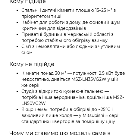
Кому підійде
Спальні і дитячі кімнати площею 15–25 м² з
пріоритетом тиші
Кабінет для роботи з дому, де фоновий шум
критичний для відеодзвінків
Приватні будинки в Черкаській області з
потребою стабільного обігріву взимку
Сім'ї з немовлятами або людьми з чутливим
сном
Кому не підійде
Кімнати понад 30 м² — потужності 2,5 кВт буде
недостатньо, дивіться MSZ-LN35VG2W у цій
же серії
Студії з відкритою кухнею-вітальнею —
потрібна інша аеродинаміка, доцільніша MSZ-
LN50VG2W
Якщо немає потреби в обігріві до −25°C і
важливий лише холод — у Mitsubishi є серії
стандартних інверторів за помірнішу ціну
Чому ми ставимо цю модель саме в