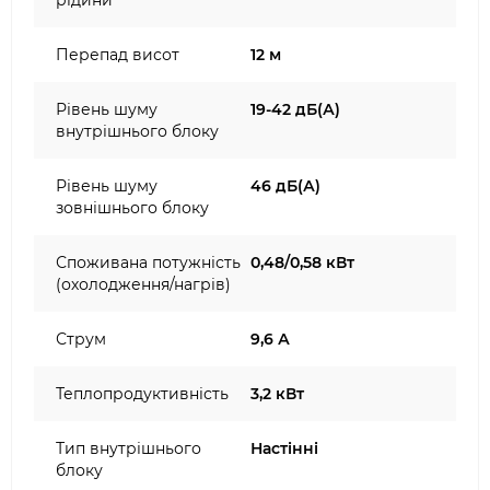
рідини
Перепад висот
12 м
Рівень шуму
19-42 дБ(А)
внутрішнього блоку
Рівень шуму
46 дБ(А)
зовнішнього блоку
Споживана потужність
0,48/0,58 кВт
(охолодження/нагрів)
Струм
9,6 А
Теплопродуктивність
3,2 кВт
Тип внутрішнього
Настінні
блоку