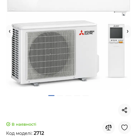
В наявності
2712
Код моделі: