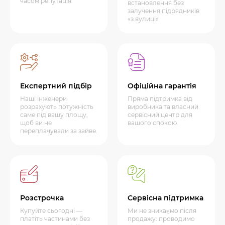
часом репутація.
встановлення без
залучення підрядників
«з вулиці»
Експертний підбір
Офіційна гарантія
Наші інженери
Пряма підтримка від
розрахують потужність
виробника та власний
саме під вашу площу,
сервісний центр для
щоб ви не
вашого спокою.
переплачували за зайве.
Розстрочка
Сервісна підтримка
Купуйте сьогодні —
Ми не зникаємо після
платіть частинами без
продажу: проводимо