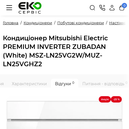
0
Головна
Кондиціонери
Побутові кондиціонери
Настінні
Кондиціонер Mitsubishi Electric
PREMIUM INVERTER ZUBADAN
(White) MSZ-LN25VG2W/MUZ-
LN25VGHZ2
0
0
ня
Характеристики
Відгуки
Питання - відповідь
Акція
-25 %