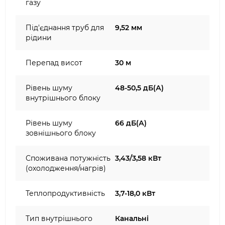
газу
Під'єднання труб для
9,52 мм
рідини
Перепад висот
30 м
Рівень шуму
48-50,5 дБ(А)
внутрішнього блоку
Рівень шуму
66 дБ(А)
зовнішнього блоку
Споживана потужність
3,43/3,58 кВт
(охолодження/нагрів)
Теплопродуктивність
3,7-18,0 кВт
Тип внутрішнього
Канальні