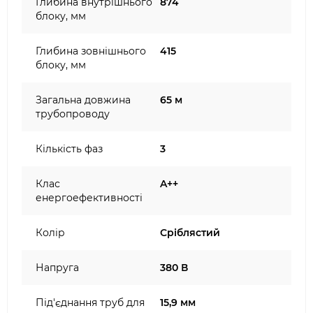
Глибина внутрішнього
874
блоку, мм
Глибина зовнішнього
415
блоку, мм
Загальна довжина
65 м
трубопроводу
Кількість фаз
3
Клас
A++
енергоефективності
Колір
Сріблястий
Напруга
380 В
Під'єднання труб для
15,9 мм