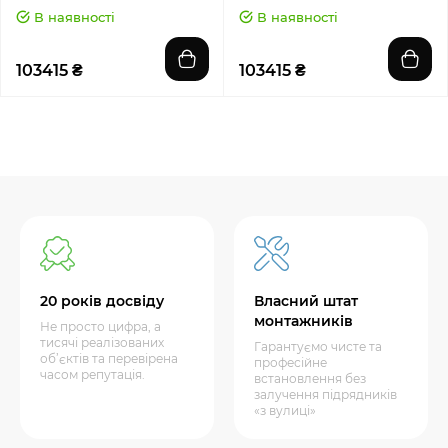
В наявності
В наявності
103415 ₴
103415 ₴
20 років досвіду
Власний штат
монтажників
Не просто цифра, а
тисячі реалізованих
Гарантуємо чисте та
об’єктів та перевірена
професійне
часом репутація.
встановлення без
залучення підрядників
«з вулиці»