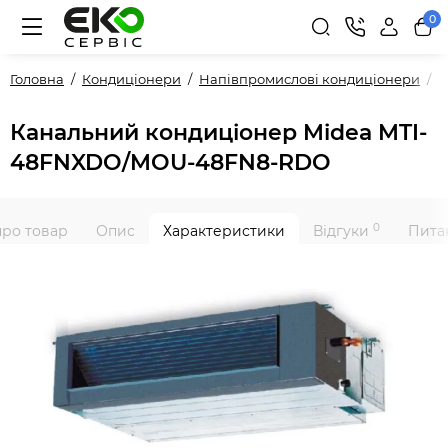
0
Головна
Кондиціонери
Напівпромислові кондиціонери
P
Канальний кондиціонер Midea MTI-
48FNXDO/MOU-48FN8-RDO
0
про товар
Опис
Характеристики
Відгуки
Питан