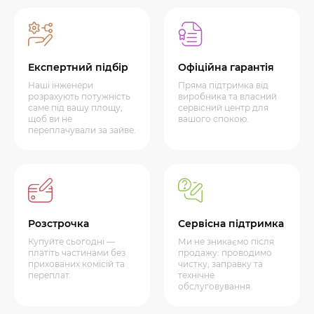
Експертний підбір
Офіційна гарантія
Наші інженери
Пряма підтримка від
розрахують потужність
виробника та власний
саме під вашу площу,
сервісний центр для
щоб ви не
вашого спокою.
переплачували за зайве.
Розстрочка
Сервісна підтримка
Купуйте сьогодні —
Ми не зникаємо після
платіть частинами без
продажу: проводимо
прихованих комісій та
чистку, заправку та
переплат.
технічне
обслуговування