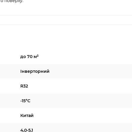
о поверху.
до 70 м²
Інверторний
R32
-15°C
Китай
4,0-5,1