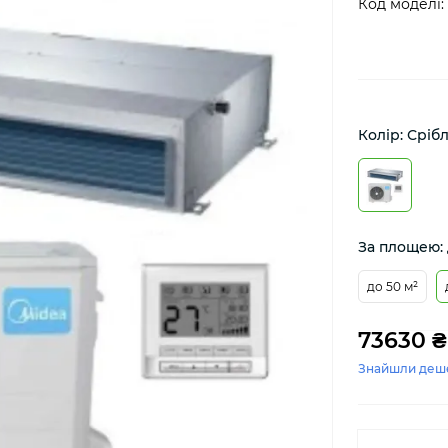
Код моделі:
Колір: Сріб
За площею: 
до 50 м²
73630 ₴
Знайшли деш