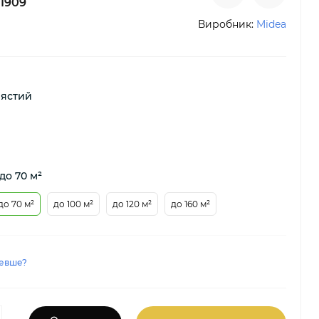
1909
Виробник:
Midea
лястий
до 70 м²
до 70 м²
до 100 м²
до 120 м²
до 160 м²
евше?