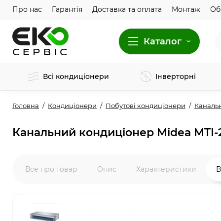
Про нас
Гарантія
Доставка та оплата
Монтаж
Об
Каталог
Всі кондиціонери
Інверторні
Головна
Кондиціонери
Побутові кондиціонери
Каналь
Канальний кондиціонер Midea MT
Все про товар
Опис
Характеристики
В