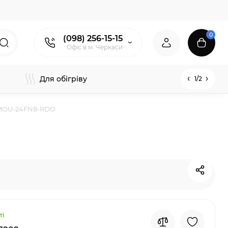
0
(098) 256-15-15
Офіс в м. Черкаси
Для обігріву
1/2
/MOU-24FN8-RDO
ті