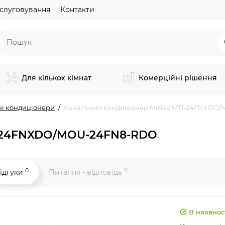
слуговування
Контакти
Для кількох кімнат
Комерційні рішення
ні кондиціонери
Канальний кондиціонер Midea MTI-24FNXDO
I-24FNXDO/MOU-24FN8-RDO
0
0
ідгуки
Питання - відповідь
В наявнос