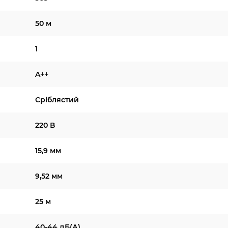
50 м
1
A++
Сріблястий
220 В
15,9 мм
9,52 мм
25 м
40-44 дБ(А)