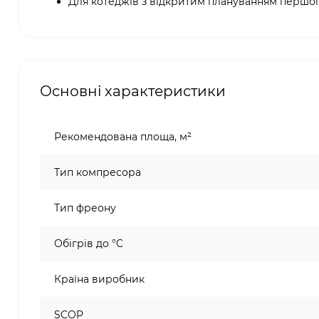
Для котеджів з відкритим плануванням першог
Основні характеристики
Рекомендована площа, м²
Тип компресора
Тип фреону
Обігрів до °C
Країна виробник
SCOP