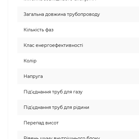
Загальна довжина трубопроводу
Кількість фаз
Клас енергоефективності
Колір
Напруга
Під'єднання труб для газу
Під'єднання труб для рідини
Перепад висот
Рівень шуму внутрішнього блоку