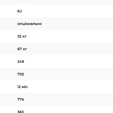
6,1
опціонально
32 кг
67 кг
249
702
12 міс.
774
363