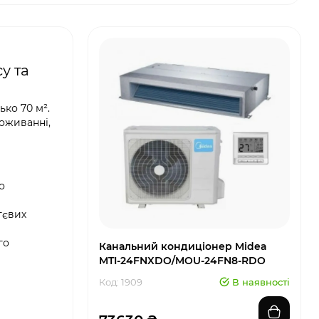
у та
ко 70 м².
оживанні,
о
тєвих
го
Канальний кондиціонер Midea
MTI-24FNXDO/MOU-24FN8-RDO
Код: 1909
В наявності