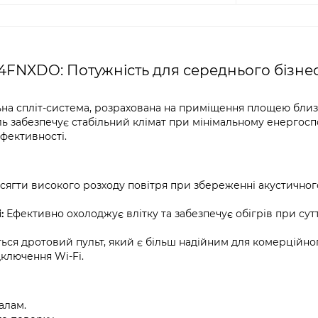
FNXDO: Потужність для середнього бізнес
а спліт-система, розрахована на приміщення площею близь
ь забезпечує стабільний клімат при мінімальному енергосп
фективності.
сягти високого розходу повітря при збереженні акустичног
:
Ефективно охолоджує влітку та забезпечує обігрів при сут
ться дротовий пульт, який є більш надійним для комерційно
ключення Wi-Fi.
алам.