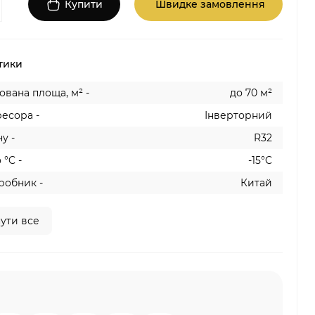
Купити
Швидке замовлення
тики
вана площа, м² -
до 70 м²
есора -
Інверторний
у -
R32
 °C -
-15°C
робник -
Китай
ути все