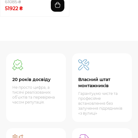
61085 ₴
51922 ₴
20 років досвіду
Власний штат
монтажників
Не просто цифра, а
тисячі реалізованих
Гарантуємо чисте та
об’єктів та перевірена
професійне
часом репутація.
встановлення без
залучення підрядників
«з вулиці»