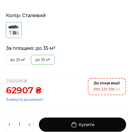
Колір: Сталевий
За площею: до 35 м²
до 25 м²
до 35 м²
74008 ₴
До кінця акції:
62907 ₴
0
9
2
3
5
9
5
4
Знайшли дешевше?
Купити