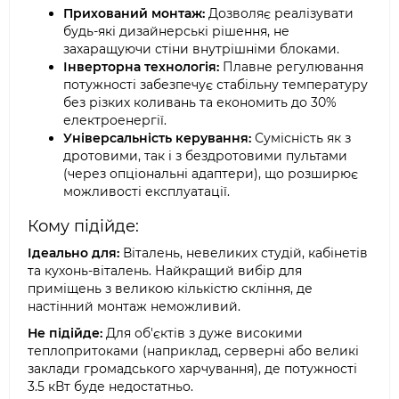
Прихований монтаж:
Дозволяє реалізувати
будь-які дизайнерські рішення, не
захаращуючи стіни внутрішніми блоками.
Інверторна технологія:
Плавне регулювання
потужності забезпечує стабільну температуру
без різких коливань та економить до 30%
електроенергії.
Універсальність керування:
Сумісність як з
дротовими, так і з бездротовими пультами
(через опціональні адаптери), що розширює
можливості експлуатації.
Кому підійде:
Ідеально для:
Віталень, невеликих студій, кабінетів
та кухонь-віталень. Найкращий вибір для
приміщень з великою кількістю скління, де
настінний монтаж неможливий.
Не підійде:
Для об'єктів з дуже високими
теплопритоками (наприклад, серверні або великі
заклади громадського харчування), де потужності
3.5 кВт буде недостатньо.