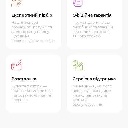
Експертний підбір
Офіційна гарантія
Наші інженери
Пряма підтримка від
розрахують потужність
виробника та власний
саме під вашу площу,
сервісний центр для
щоб ви не
вашого спокою.
переплачували за зайве.
Розстрочка
Сервісна підтримка
Купуйте сьогодні —
Ми не зникаємо після
платіть частинами без
продажу: проводимо
прихованих комісій та
чистку, заправку та
переплат.
технічне
обслуговування