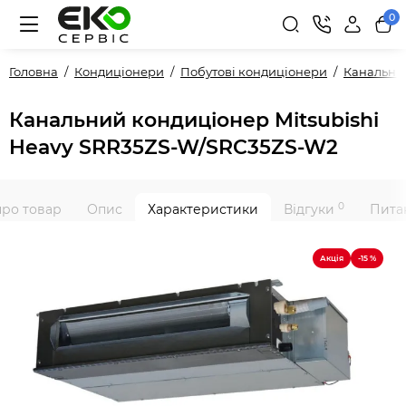
0
Головна
Кондиціонери
Побутові кондиціонери
Канальні
Канальний кондиціонер Mitsubishi
Heavy SRR35ZS-W/SRC35ZS-W2
0
про товар
Опис
Характеристики
Відгуки
Питан
Акція
-15 %