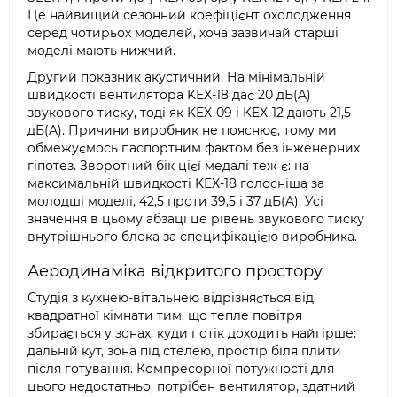
Це найвищий сезонний коефіцієнт охолодження
серед чотирьох моделей, хоча зазвичай старші
моделі мають нижчий.
Другий показник акустичний. На мінімальній
швидкості вентилятора KEX-18 дає 20 дБ(A)
звукового тиску, тоді як KEX-09 і KEX-12 дають 21,5
дБ(A). Причини виробник не пояснює, тому ми
обмежуємось паспортним фактом без інженерних
гіпотез. Зворотний бік цієї медалі теж є: на
максимальній швидкості KEX-18 голосніша за
молодші моделі, 42,5 проти 39,5 і 37 дБ(A). Усі
значення в цьому абзаці це рівень звукового тиску
внутрішнього блока за специфікацією виробника.
Аеродинаміка відкритого простору
Студія з кухнею-вітальнею відрізняється від
квадратної кімнати тим, що тепле повітря
збирається у зонах, куди потік доходить найгірше:
дальній кут, зона під стелею, простір біля плити
після готування. Компресорної потужності для
цього недостатньо, потрібен вентилятор, здатний