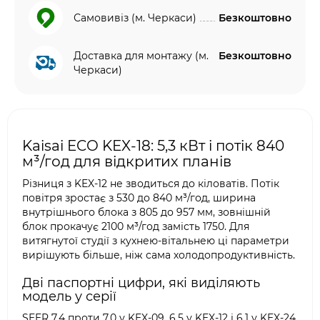
Самовивіз (м. Черкаси)
Безкоштовно
Доставка для монтажу (м.
Безкоштовно
Черкаси)
Kaisai ECO KEX-18: 5,3 кВт і потік 840
м³/год для відкритих планів
Різниця з KEX-12 не зводиться до кіловатів. Потік
повітря зростає з 530 до 840 м³/год, ширина
внутрішнього блока з 805 до 957 мм, зовнішній
блок прокачує 2100 м³/год замість 1750. Для
витягнутої студії з кухнею-вітальнею ці параметри
вирішують більше, ніж сама холодопродуктивність.
Дві паспортні цифри, які виділяють
модель у серії
SEER 7,4 проти 7,0 у KEX-09, 6,5 у KEX-12 і 6,1 у KEX-24.