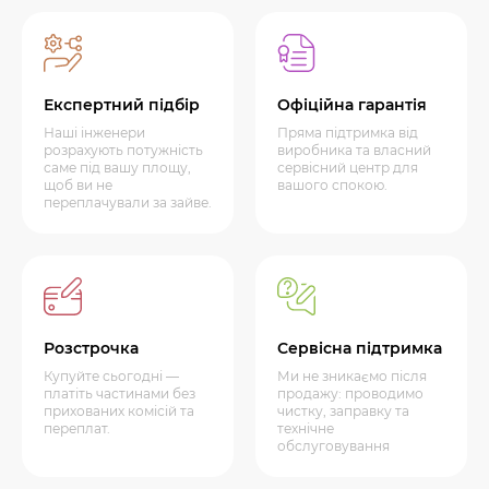
Експертний підбір
Офіційна гарантія
Наші інженери
Пряма підтримка від
розрахують потужність
виробника та власний
саме під вашу площу,
сервісний центр для
щоб ви не
вашого спокою.
переплачували за зайве.
Розстрочка
Сервісна підтримка
Купуйте сьогодні —
Ми не зникаємо після
платіть частинами без
продажу: проводимо
прихованих комісій та
чистку, заправку та
переплат.
технічне
обслуговування