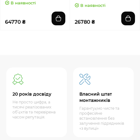
В наявності
В наявності
64770 ₴
26780 ₴
20 років досвіду
Власний штат
монтажників
Не просто цифра, а
тисячі реалізованих
Гарантуємо чисте та
об’єктів та перевірена
професійне
часом репутація.
встановлення без
залучення підрядників
«з вулиці»