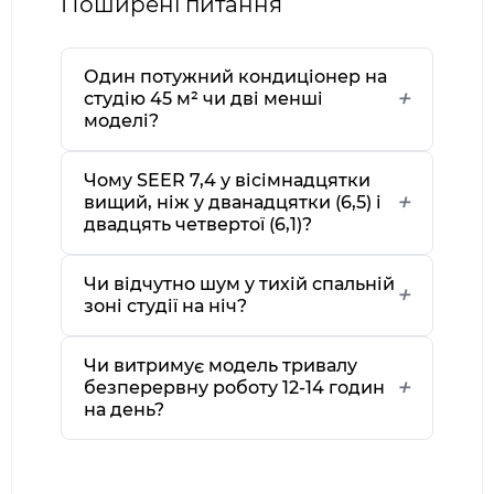
Поширені питання
Один потужний кондиціонер на
студію 45 м² чи дві менші
моделі?
Чому SEER 7,4 у вісімнадцятки
вищий, ніж у дванадцятки (6,5) і
двадцять четвертої (6,1)?
Чи відчутно шум у тихій спальній
зоні студії на ніч?
Чи витримує модель тривалу
безперервну роботу 12-14 годин
на день?