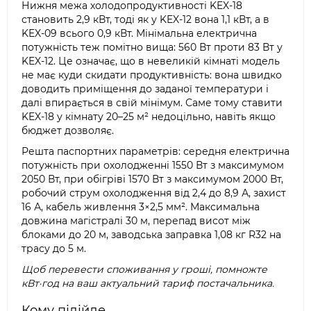
Нижня межа холодопродуктивності KEX-18
становить 2,9 кВт, тоді як у KEX-12 вона 1,1 кВт, а в
KEX-09 всього 0,9 кВт. Мінімальна електрична
потужність теж помітно вища: 560 Вт проти 83 Вт у
KEX-12. Це означає, що в невеликій кімнаті модель
не має куди скидати продуктивність: вона швидко
доводить приміщення до заданої температури і
далі впирається в свій мінімум. Саме тому ставити
KEX-18 у кімнату 20–25 м² недоцільно, навіть якщо
бюджет дозволяє.
Решта паспортних параметрів: середня електрична
потужність при охолодженні 1550 Вт з максимумом
2050 Вт, при обігріві 1570 Вт з максимумом 2000 Вт,
робочий струм охолодження від 2,4 до 8,9 А, захист
16 А, кабель живлення 3×2,5 мм². Максимальна
довжина магістралі 30 м, перепад висот між
блоками до 20 м, заводська заправка 1,08 кг R32 на
трасу до 5 м.
Щоб перевести споживання у гроші, помножте
кВт·год на ваш актуальний тариф постачальника.
Кому підійде