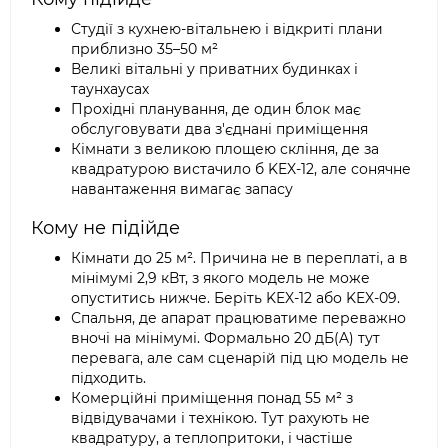
Студії з кухнею-вітальнею і відкриті плани
приблизно 35–50 м²
Великі вітальні у приватних будинках і
таунхаусах
Прохідні планування, де один блок має
обслуговувати два з'єднані приміщення
Кімнати з великою площею скління, де за
квадратурою вистачило б KEX-12, але сонячне
навантаження вимагає запасу
Кому не підійде
Кімнати до 25 м². Причина не в переплаті, а в
мінімумі 2,9 кВт, з якого модель не може
опуститись нижче. Беріть KEX-12 або KEX-09.
Спальня, де апарат працюватиме переважно
вночі на мінімумі. Формально 20 дБ(A) тут
перевага, але сам сценарій під цю модель не
підходить.
Комерційні приміщення понад 55 м² з
відвідувачами і технікою. Тут рахують не
квадратуру, а теплопритоки, і частіше