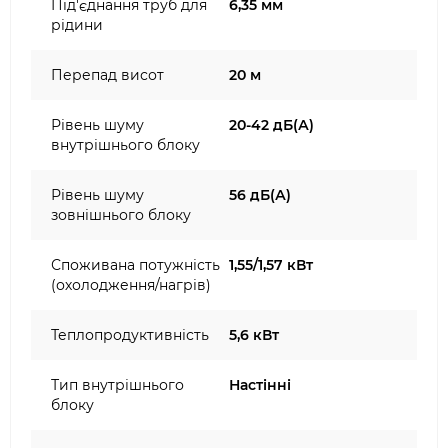
Під'єднання труб для
6,35 мм
рідини
Перепад висот
20 м
Рівень шуму
20-42 дБ(А)
внутрішнього блоку
Рівень шуму
56 дБ(А)
зовнішнього блоку
Споживана потужність
1,55/1,57 кВт
(охолодження/нагрів)
Теплопродуктивність
5,6 кВт
Тип внутрішнього
Настінні
блоку