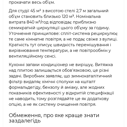
прокачати весь об'єм.
Для студії 45 м² з висотою стелі 2,7 м загальний
об'єм становить близько 120 м³. Номінальна
витрата 840 м³/год відповідає приблизно
семикратній циркуляції цього об'єму за годину.
Уточнення принципове: спліт-система рециркулює
те саме кімнатне повітря, а не подає свіже з вулиці.
Кратність тут описує швидкість перемішування і
вирівнювання температури, а не повітрообмін у
вентиляційному сенсі.
Кухонні запахи кондиціонер не вирішує. Витяжка
над плитою залишається обов'язковою, це різні
задачі. Виробник заявляє, що зимнокаталітичний
фільтр видаляє хімічні сполуки на кшталт
формальдегіду, бензолу й аміаку, але жодних
показників ефективності у відкритій специфікації
не наводить, тому розглядайте це як додаткову
опцію, а не як систему очищення повітря.
Обмеження, про яке краще знати
заздалегідь