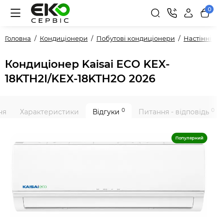
0
Головна
Кондиціонери
Побутові кондиціонери
Настінні
Кондиціонер Kaisai ECO KEX-
18KTH2I/KEX-18KTH2O 2026
0
0
ня
Характеристики
Відгуки
Питання - відповідь
Популярний