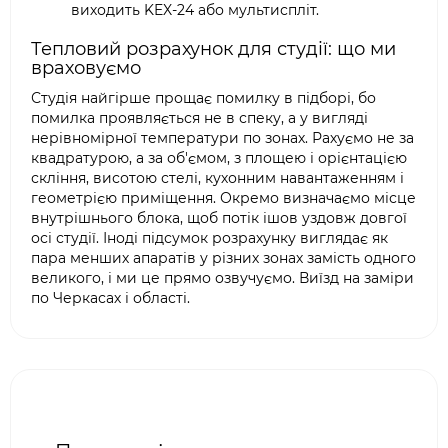
виходить KEX-24 або мультиспліт.
Тепловий розрахунок для студії: що ми
враховуємо
Студія найгірше прощає помилку в підборі, бо
помилка проявляється не в спеку, а у вигляді
нерівномірної температури по зонах. Рахуємо не за
квадратурою, а за об'ємом, з площею і орієнтацією
скління, висотою стелі, кухонним навантаженням і
геометрією приміщення. Окремо визначаємо місце
внутрішнього блока, щоб потік ішов уздовж довгої
осі студії. Іноді підсумок розрахунку виглядає як
пара менших апаратів у різних зонах замість одного
великого, і ми це прямо озвучуємо. Виїзд на заміри
по Черкасах і області.