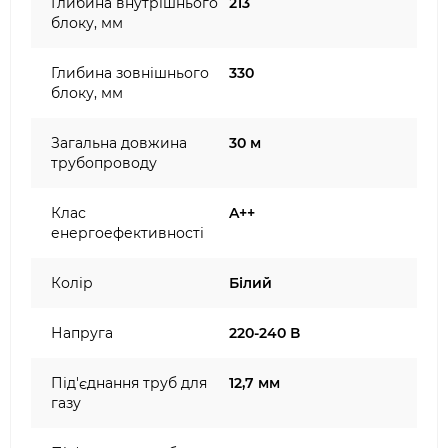
Глибина внутрішнього
213
блоку, мм
Глибина зовнішнього
330
блоку, мм
Загальна довжина
30 м
трубопроводу
Клас
A++
енергоефективності
Колір
Білий
Напруга
220-240 В
Під'єднання труб для
12,7 мм
газу