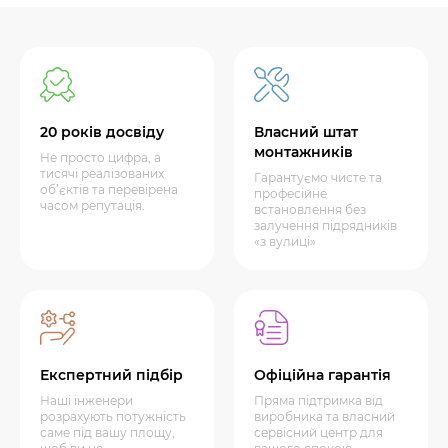
20 років досвіду
Власний штат
монтажників
Не просто цифра, а
тисячі реалізованих
Гарантуємо чисте та
об’єктів та перевірена
професійне
часом репутація.
встановлення без
залучення підрядників
«з вулиці»
Експертний підбір
Офіційна гарантія
Наші інженери
Пряма підтримка від
розрахують потужність
виробника та власний
саме під вашу площу,
сервісний центр для