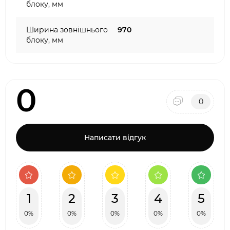
блоку, мм
Ширина зовнішнього
970
блоку, мм
0
0
Написати відгук
1
2
3
4
5
0%
0%
0%
0%
0%