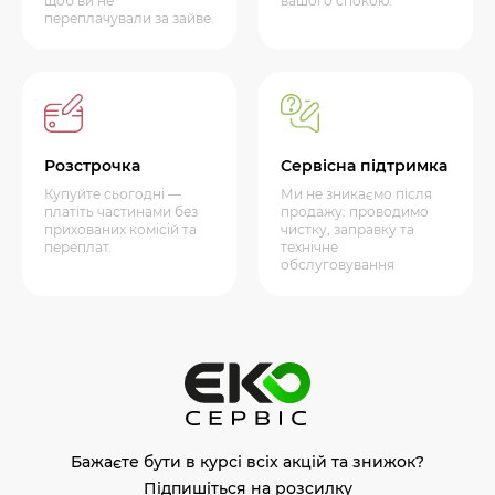
щоб ви не
вашого спокою.
переплачували за зайве.
Розстрочка
Сервісна підтримка
Купуйте сьогодні —
Ми не зникаємо після
платіть частинами без
продажу: проводимо
прихованих комісій та
чистку, заправку та
переплат.
технічне
обслуговування
Бажаєте бути в курсі всіх акцій та знижок?
Підпишіться на розсилку