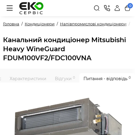
0
Головна
Кондиціонери
Напівпромислові кондиціонери
К
Канальний кондиціонер Mitsubishi
Heavy WineGuard
FDUM100VF2/FDC100VNA
0
0
с
Характеристики
Відгуки
Питання - відповідь