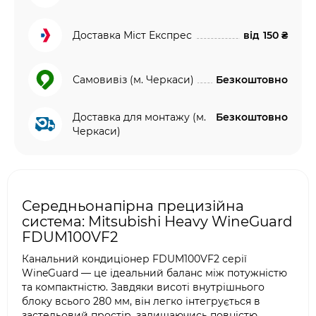
Доставка Міст Експрес
від
150 ₴
Самовивіз (м. Черкаси)
Безкоштовно
Доставка для монтажу (м.
Безкоштовно
Черкаси)
Середньонапірна прецизійна
система: Mitsubishi Heavy WineGuard
FDUM100VF2
Канальний кондиціонер FDUM100VF2 серії
WineGuard — це ідеальний баланс між потужністю
та компактністю. Завдяки висоті внутрішнього
блоку всього 280 мм, він легко інтегрується в
застельовий простір, залишаючись повністю