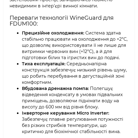
невидимим в інтер'єрі винної кімнати.
Переваги технології WineGuard для
FDUM100:
Прецизійне охолодження:
Система здатна
стабільно працювати на охолодження до +2°C,
що дозволяє використовувати її не лише для
витримки червоних вин (+12°C), а й для
підготовки білих та ігристих вин до подачі.
Тиха експлуатація:
Середньонапірна
конструкція забезпечує низький рівень шуму,
що робить перебування в дегустаційній зоні
комфортним.
Вбудована дренажна помпа:
Полегшує
відведення конденсату в умовах підвальних
приміщень, дозволяючи піднімати воду на
висоту до 600 мм від рівня блоку.
Інверторне керування Micro Inverter:
Забезпечує плавне регулювання потужності
без різких стрибків температури, що
критично для біохімічної стабільності вина.