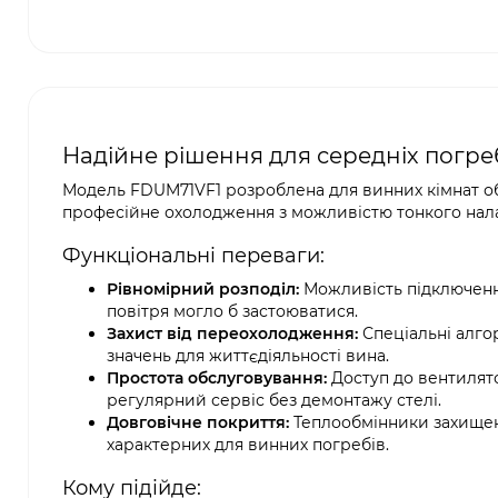
Надійне рішення для середніх погреб
Модель FDUM71VF1 розроблена для винних кімнат об'
професійне охолодження з можливістю тонкого нала
Функціональні переваги:
Рівномірний розподіл:
Можливість підключення
повітря могло б застоюватися.
Захист від переохолодження:
Спеціальні алго
значень для життєдіяльності вина.
Простота обслуговування:
Доступ до вентилят
регулярний сервіс без демонтажу стелі.
Довговічне покриття:
Теплообмінники захищені
характерних для винних погребів.
Кому підійде: