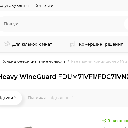
слуговування
Контакти
Для кількох кімнат
Комерційні рішення
Кондиціонери для винних льохів
Канальний кондиціонер Mits
 Heavy WineGuard FDUM71VF1/FDC71VN
0
0
ідгуки
Питання - відповідь
В наявнос