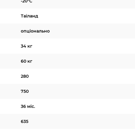
-20°C
Таїланд
опціонально
34 кг
60 кг
280
750
36 міс.
635