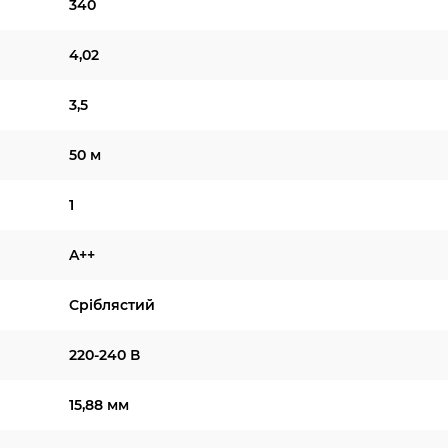
340
4,02
3,5
50 м
1
A++
Сріблястий
220-240 В
15,88 мм