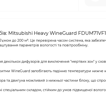
ів: Mitsubishi Heavy WineGuard FDUM71VF1
ємом до 200 м³. Це перевірена часом система, яка забезпе
штування параметрів вологості та повітрообміну.
 декількох дифузорів для виключення "мертвих зон" у схов
ритми WineGuard запобігають падінню температури нижче 
ора та двигуна можливий з нижньої частини блоку, що спр
 спеціальним складом, стійким до умов підвищеної вологос