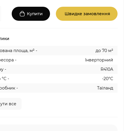
Купити
Швидке замовлення
тики
вана площа, м² -
до 70 м²
есора -
Інверторний
у -
R410A
 °C -
-20°C
робник -
Таїланд
ути все