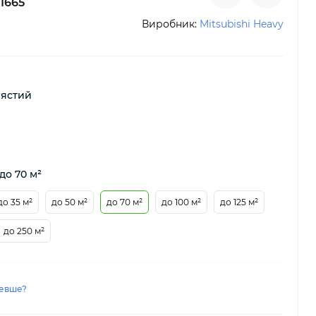
1665
Виробник:
Mitsubishi Heavy
лястий
до 70 м²
до 35 м²
до 50 м²
до 70 м²
до 100 м²
до 125 м²
до 250 м²
евше?