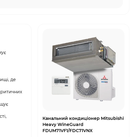
чує
ищі, де
критичних
ощує
ті,
Канальний кондиціонер Mitsubishi
Heavy WineGuard
FDUM71VF1/FDC71VNX