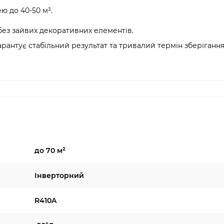
 до 40-50 м².
 без зайвих декоративних елементів.
антує стабільний результат та тривалий термін зберігання
до 70 м²
Інверторний
R410A