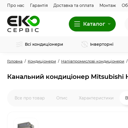
Про нас
Гарантія
Доставка та оплата
Монтаж
Об
Каталог
Всі кондиціонери
Інверторні
Головна
Кондиціонери
Напівпромислові кондиціонери
Канальний кондиціонер Mitsubishi
Все про товар
Опис
Характеристики
В