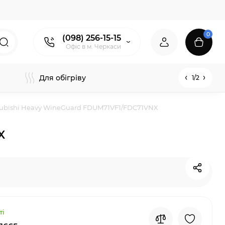
0
(098) 256-15-15
Офіс в м. Черкаси
Для обігріву
1/2
ubishi Heavy WineGuard FDUM71VF1/FDC71VNX
X
ті