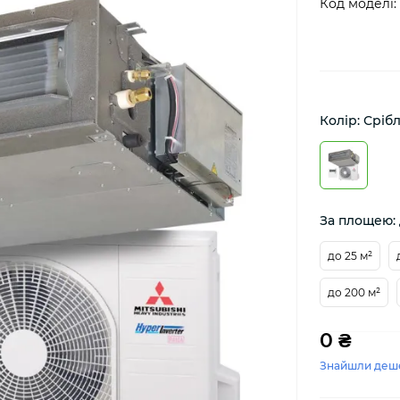
Код моделі:
Колір: Сріб
За площею: 
до 25 м²
до 200 м²
0 ₴
Знайшли деш