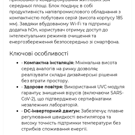
середньої площі. Блок поєднує в собі
продуктивність напівпромислового обладнання з
компактністю побутових серій (висота корпусу 185
мм). Завдяки вбудованому Wi-Fi та підтримці
додатка hOn, користувач отримує доступ до
інтелектуальних режимів очищення та
енергозбереження безпосередньо зі смартфона.
Ключові особливості
•
Компактна інсталяція:
Мінімальна висота
серед аналогів на ринку дозволяє
реалізувати складні дизайнерські рішення
без втрати простору.
•
Здорове повітря:
Використання UVC-модуля
гарантує знищення вірусів (включаючи SARS-
CoV-2), що підтверджено сертифікатами
незалежних лабораторій.
•
DC-інверторний двигун:
Забезпечує плавне
регулювання швидкості вентилятора та
високу точність підтримки температури без
стрибків споживання енергії.