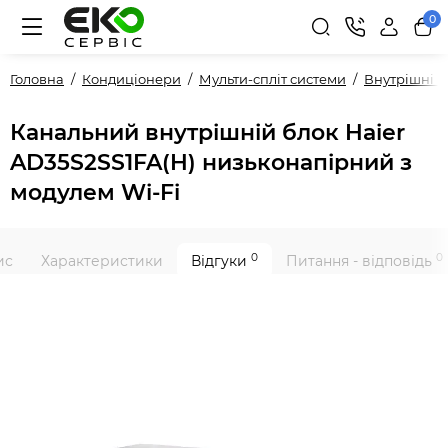
0
Головна
Кондиціонери
Мульти-спліт системи
Внутрішні 
Канальний внутрішній блок Haier
AD35S2SS1FA(H) низьконапірний з
модулем Wi-Fi
0
0
ис
Характеристики
Відгуки
Питання - відповідь