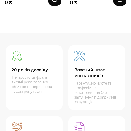
0 ₴
0 ₴
20 років досвіду
Власний штат
монтажників
Не просто цифра, а
тисячі реалізованих
Гарантуємо чисте та
об’єктів та перевірена
професійне
часом репутація.
встановлення без
залучення підрядників
«з вулиці»