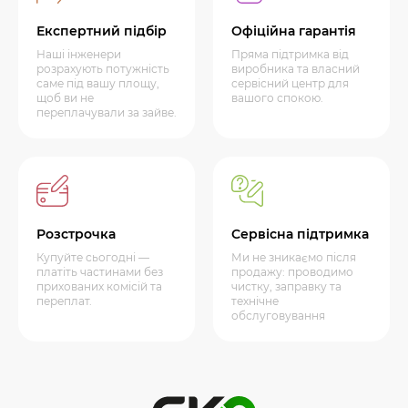
Експертний підбір
Офіційна гарантія
Наші інженери
Пряма підтримка від
розрахують потужність
виробника та власний
саме під вашу площу,
сервісний центр для
щоб ви не
вашого спокою.
переплачували за зайве.
Розстрочка
Сервісна підтримка
Купуйте сьогодні —
Ми не зникаємо після
платіть частинами без
продажу: проводимо
прихованих комісій та
чистку, заправку та
переплат.
технічне
обслуговування