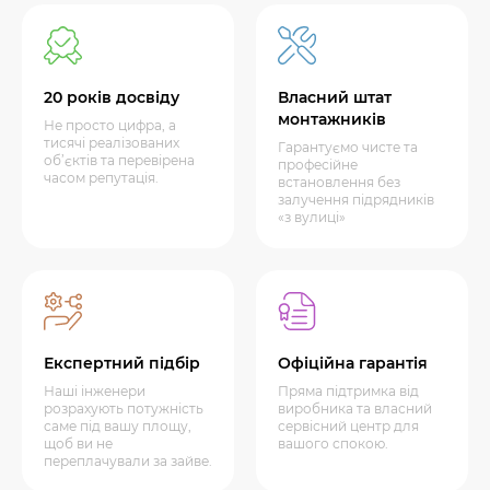
20 років досвіду
Власний штат
монтажників
Не просто цифра, а
тисячі реалізованих
Гарантуємо чисте та
об’єктів та перевірена
професійне
часом репутація.
встановлення без
залучення підрядників
«з вулиці»
Експертний підбір
Офіційна гарантія
Наші інженери
Пряма підтримка від
розрахують потужність
виробника та власний
саме під вашу площу,
сервісний центр для
щоб ви не
вашого спокою.
переплачували за зайве.