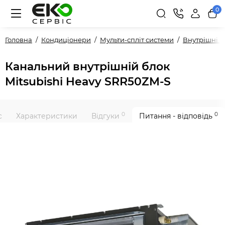
0
Головна
Кондиціонери
Мульти-спліт системи
Внутрішні 
Канальний внутрішній блок
Mitsubishi Heavy SRR50ZM-S
0
0
с
Характеристики
Відгуки
Питання - відповідь