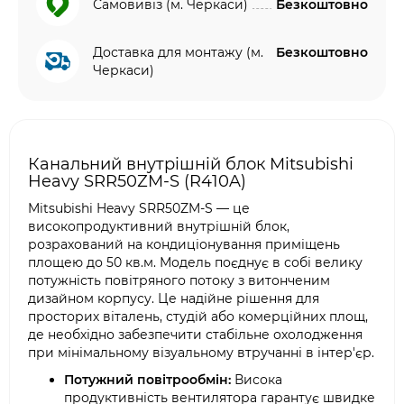
Самовивіз (м. Черкаси)
Безкоштовно
Доставка для монтажу (м.
Безкоштовно
Черкаси)
Канальний внутрішній блок Mitsubishi
Heavy SRR50ZM-S (R410A)
Mitsubishi Heavy SRR50ZM-S — це
високопродуктивний внутрішній блок,
розрахований на кондиціонування приміщень
площею до 50 кв.м. Модель поєднує в собі велику
потужність повітряного потоку з витонченим
дизайном корпусу. Це надійне рішення для
просторих віталень, студій або комерційних площ,
де необхідно забезпечити стабільне охолодження
при мінімальному візуальному втручанні в інтер'єр.
Потужний повітрообмін:
Висока
продуктивність вентилятора гарантує швидке