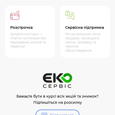
Розстрочка
Сервісна підтримка
Купуйте сьогодні —
Ми не зникаємо після
платіть частинами без
продажу: проводимо
прихованих комісій та
чистку, заправку та
переплат.
технічне
обслуговування
Бажаєте бути в курсі всіх акцій та знижок?
Підпишіться на розсилку