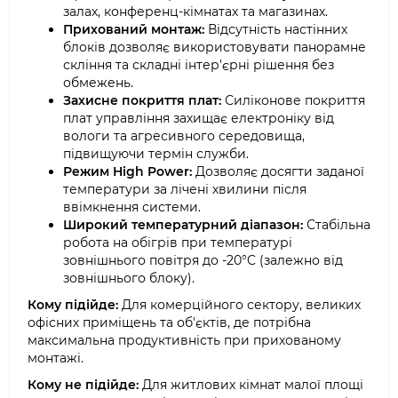
залах, конференц-кімнатах та магазинах.
Прихований монтаж:
Відсутність настінних
блоків дозволяє використовувати панорамне
скління та складні інтер'єрні рішення без
обмежень.
Захисне покриття плат:
Силіконове покриття
плат управління захищає електроніку від
вологи та агресивного середовища,
підвищуючи термін служби.
Режим High Power:
Дозволяє досягти заданої
температури за лічені хвилини після
ввімкнення системи.
Широкий температурний діапазон:
Стабільна
робота на обігрів при температурі
зовнішнього повітря до -20°C (залежно від
зовнішнього блоку).
Кому підійде:
Для комерційного сектору, великих
офісних приміщень та об'єктів, де потрібна
максимальна продуктивність при прихованому
монтажі.
Кому не підійде:
Для житлових кімнат малої площі