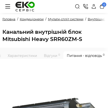
0
Головна
Кондиціонери
Мульти-спліт системи
Внутрішні 
Канальний внутрішній блок
Mitsubishi Heavy SRR60ZM-S
0
0
с
Характеристики
Відгуки
Питання - відповідь