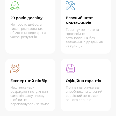
20 років досвіду
Власний штат
монтажників
Не просто цифра, а
тисячі реалізованих
Гарантуємо чисте та
об’єктів та перевірена
професійне
часом репутація.
встановлення без
залучення підрядників
«з вулиці»
Експертний підбір
Офіційна гарантія
Наші інженери
Пряма підтримка від
розрахують потужність
виробника та власний
саме під вашу площу,
сервісний центр для
щоб ви не
вашого спокою.
переплачували за зайве.