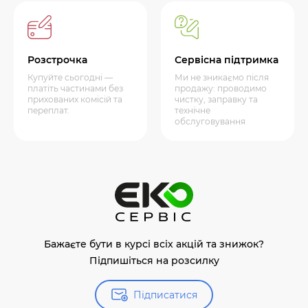
Розстрочка
Сервісна підтримка
Купуйте сьогодні —
Ми не зникаємо після
платіть частинами без
продажу: проводимо
прихованих комісій та
чистку, заправку та
переплат.
технічне
обслуговування
Бажаєте бути в курсі всіх акцій та знижок?
Підпишіться на розсилку
Підписатися