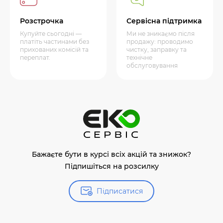
Розстрочка
Сервісна підтримка
Купуйте сьогодні —
Ми не зникаємо після
платіть частинами без
продажу: проводимо
прихованих комісій та
чистку, заправку та
переплат.
технічне
обслуговування
Бажаєте бути в курсі всіх акцій та знижок?
Підпишіться на розсилку
Підписатися