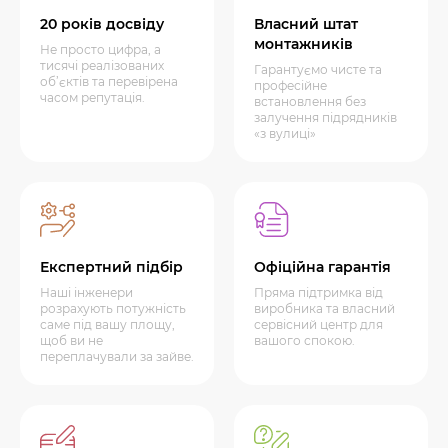
20 років досвіду
Власний штат
монтажників
Не просто цифра, а
тисячі реалізованих
Гарантуємо чисте та
об’єктів та перевірена
професійне
часом репутація.
встановлення без
залучення підрядників
«з вулиці»
Експертний підбір
Офіційна гарантія
Наші інженери
Пряма підтримка від
розрахують потужність
виробника та власний
саме під вашу площу,
сервісний центр для
щоб ви не
вашого спокою.
переплачували за зайве.