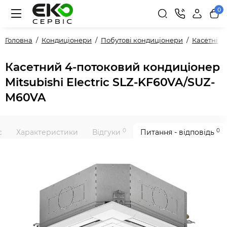
0
Головна
Кондиціонери
Побутові кондиціонери
Касетні
Касетний 4-потоковий кондиціонер
Mitsubishi Electric SLZ-KF60VA/SUZ-
M60VA
0
0
с
Характеристики
Відгуки
Питання - відповідь