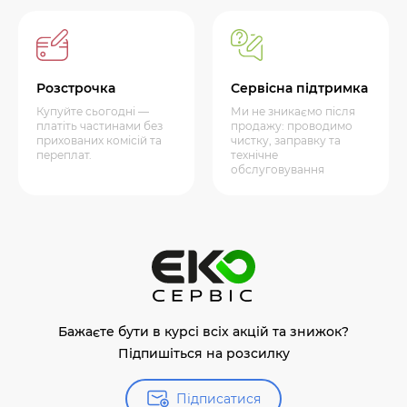
Розстрочка
Сервісна підтримка
Купуйте сьогодні —
Ми не зникаємо після
платіть частинами без
продажу: проводимо
прихованих комісій та
чистку, заправку та
переплат.
технічне
обслуговування
Бажаєте бути в курсі всіх акцій та знижок?
Підпишіться на розсилку
Підписатися