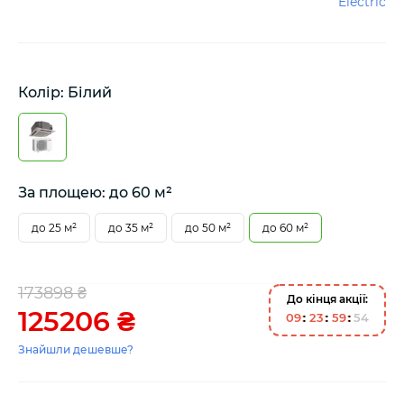
Electric
Колір: Білий
За площею: до 60 м²
до 25 м²
до 35 м²
до 50 м²
до 60 м²
173898 ₴
До кінця акції:
125206 ₴
0
9
2
3
5
9
5
3
Знайшли дешевше?