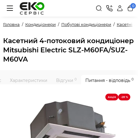
0
Головна
Кондиціонери
Побутові кондиціонери
Касетні
Касетний 4-потоковий кондиціонер
Mitsubishi Electric SLZ-M60FA/SUZ-
M60VA
0
0
с
Характеристики
Відгуки
Питання - відповідь
Акція
-28 %