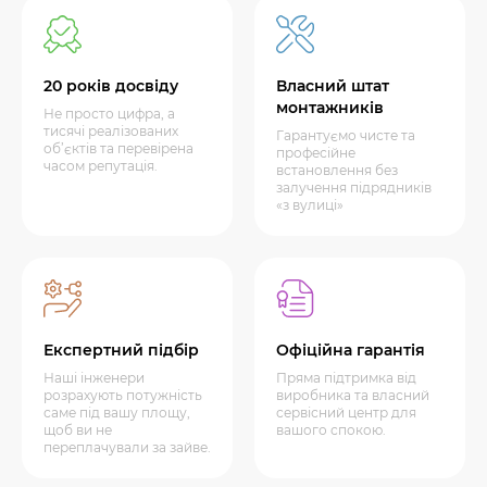
20 років досвіду
Власний штат
монтажників
Не просто цифра, а
тисячі реалізованих
Гарантуємо чисте та
об’єктів та перевірена
професійне
часом репутація.
встановлення без
залучення підрядників
«з вулиці»
Експертний підбір
Офіційна гарантія
Наші інженери
Пряма підтримка від
розрахують потужність
виробника та власний
саме під вашу площу,
сервісний центр для
щоб ви не
вашого спокою.
переплачували за зайве.