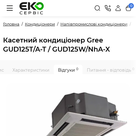
0
Головна
Кондиціонери
Напівпромислові кондиціонери
P
Касетний кондиціонер Gree
GUD125T/A-T / GUD125W/NhA-X
0
0
ис
Характеристики
Відгуки
Питання - відповідь