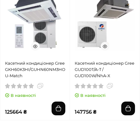
Касетний кондиціонер Gree
Касетний кондиціонер Gree
GKH60K3HI/GUHN60NM3HO
GUD100T/A-T /
U-Match
GUD100W/NhA-X
В наявності
В наявності
125664 ₴
147756 ₴