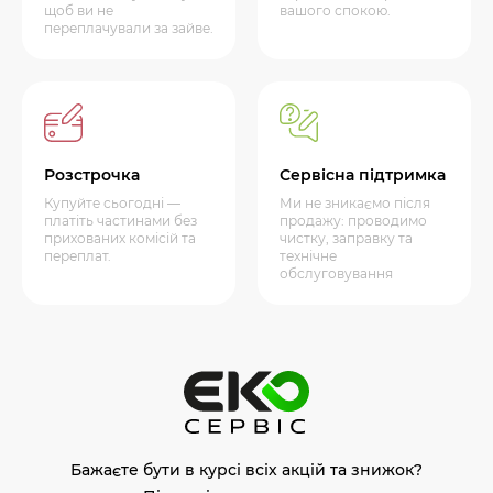
щоб ви не
вашого спокою.
переплачували за зайве.
Розстрочка
Сервісна підтримка
Купуйте сьогодні —
Ми не зникаємо після
платіть частинами без
продажу: проводимо
прихованих комісій та
чистку, заправку та
переплат.
технічне
обслуговування
Бажаєте бути в курсі всіх акцій та знижок?