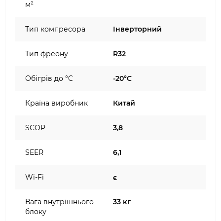
м²
Тип компресора
Інверторний
Тип фреону
R32
Обігрів до °C
-20°C
Країна виробник
Китай
SCOP
3,8
SEER
6,1
Wi-Fi
є
Вага внутрішнього
33 кг
блоку