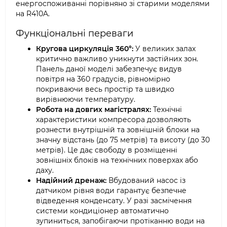
енергоспоживанні порівняно зі старими моделями
на R410A.
Функціональні переваги
Кругова циркуляція 360°:
У великих залах
критично важливо уникнути застійних зон.
Панель даної моделі забезпечує видув
повітря на 360 градусів, рівномірно
покриваючи весь простір та швидко
вирівнюючи температуру.
Робота на довгих магістралях:
Технічні
характеристики компресора дозволяють
рознести внутрішній та зовнішній блоки на
значну відстань (до 75 метрів) та висоту (до 30
метрів). Це дає свободу в розміщенні
зовнішніх блоків на технічних поверхах або
даху.
Надійний дренаж:
Вбудований насос із
датчиком рівня води гарантує безпечне
відведення конденсату. У разі засмічення
системи кондиціонер автоматично
зупиниться, запобігаючи протіканню води на