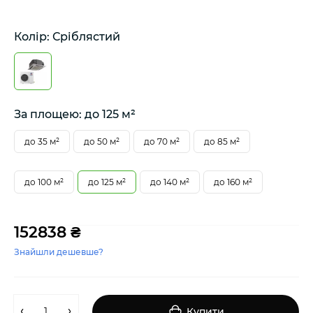
Колір: Сріблястий
За площею: до 125 м²
до 35 м²
до 50 м²
до 70 м²
до 85 м²
до 100 м²
до 125 м²
до 140 м²
до 160 м²
152838 ₴
Знайшли дешевше?
Купити