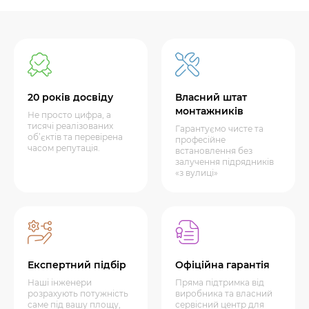
20 років досвіду
Власний штат
монтажників
Не просто цифра, а
тисячі реалізованих
Гарантуємо чисте та
об’єктів та перевірена
професійне
часом репутація.
встановлення без
залучення підрядників
«з вулиці»
Експертний підбір
Офіційна гарантія
Наші інженери
Пряма підтримка від
розрахують потужність
виробника та власний
саме під вашу площу,
сервісний центр для