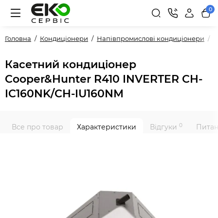
0
Головна
Кондиціонери
Напівпромислові кондиціонери
P
Касетний кондиціонер
Cooper&Hunter R410 INVERTER CH-
IC160NK/CH-IU160NM
0
Все про товар
Характеристики
Відгуки
Питан