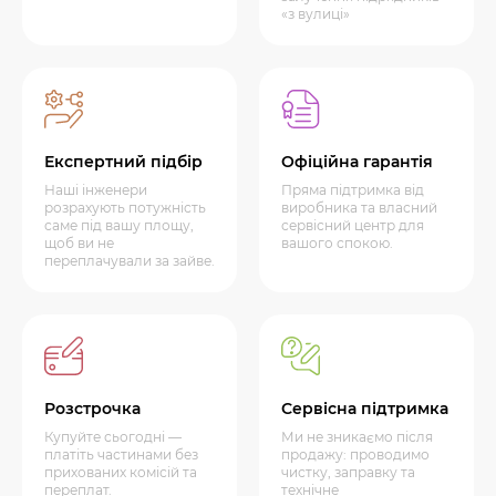
«з вулиці»
Експертний підбір
Офіційна гарантія
Наші інженери
Пряма підтримка від
розрахують потужність
виробника та власний
саме під вашу площу,
сервісний центр для
щоб ви не
вашого спокою.
переплачували за зайве.
Розстрочка
Сервісна підтримка
Купуйте сьогодні —
Ми не зникаємо після
платіть частинами без
продажу: проводимо
прихованих комісій та
чистку, заправку та
переплат.
технічне