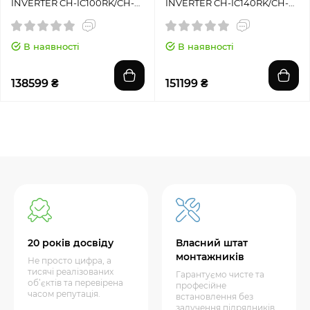
INVERTER CH-IC100RK/CH-
INVERTER CH-IC140RK/CH-
IU100RM
IU140RM
В наявності
В наявності
138599 ₴
151199 ₴
20 років досвіду
Власний штат
монтажників
Не просто цифра, а
тисячі реалізованих
Гарантуємо чисте та
об’єктів та перевірена
професійне
часом репутація.
встановлення без
залучення підрядників