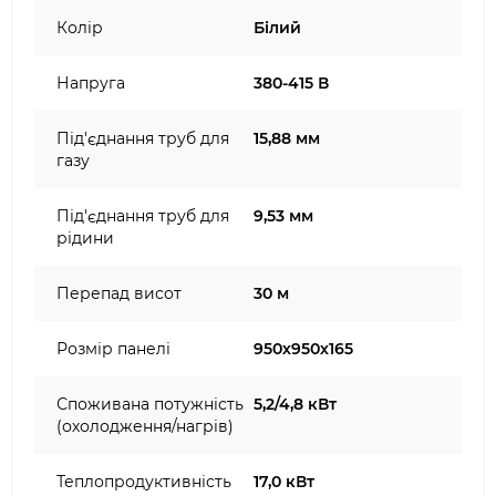
Колір
Білий
Напруга
380-415 В
Під'єднання труб для
15,88 мм
газу
Під'єднання труб для
9,53 мм
рідини
Перепад висот
30 м
Розмір панелі
950х950х165
Споживана потужність
5,2/4,8 кВт
(охолодження/нагрів)
Теплопродуктивність
17,0 кВт