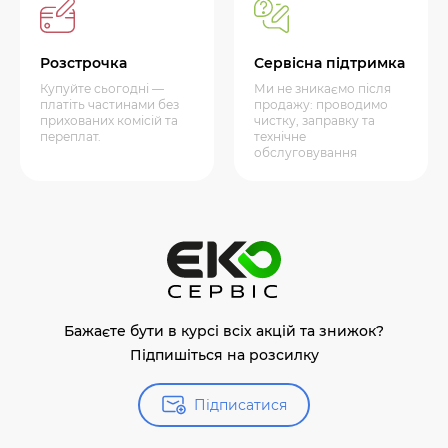
Розстрочка
Сервісна підтримка
Купуйте сьогодні —
Ми не зникаємо після
платіть частинами без
продажу: проводимо
прихованих комісій та
чистку, заправку та
переплат.
технічне
обслуговування
Бажаєте бути в курсі всіх акцій та знижок?
Підпишіться на розсилку
Підписатися