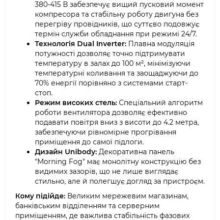
380-415 В забезпечує вищий пусковий момент
компресора та стабільну роботу двигуна без
перегріву провідників, що суттєво подовжує
термін служби обладнання при режимі 24/7.
Технологія Dual Inverter:
Плавна модуляція
потужності дозволяє точно підтримувати
температуру в залах до 100 м², мінімізуючи
температурні коливання та заощаджуючи до
70% енергії порівняно з системами старт-
стоп.
Режим високих стель:
Спеціальний алгоритм
роботи вентилятора дозволяє ефективно
подавати повітря вниз з висоти до 4.2 метра,
забезпечуючи рівномірне прогрівання
приміщення до самої підлоги.
Дизайн Unibody:
Декоративна панель
"Morning Fog" має монолітну конструкцію без
видимих зазорів, що не лише виглядає
стильно, але й полегшує догляд за пристроєм.
Кому підійде:
Великим мережевим магазинам,
банківським відділенням та серверним
приміщенням, де важлива стабільність фазових