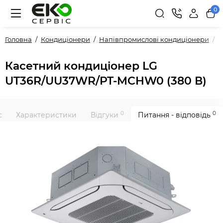
0
Головна
Кондиціонери
Напівпромислові кондиціонери
P
Касетний кондиціонер LG
UT36R/UU37WR/PT-MCHW0 (380 В)
0
0
с
Характеристики
Відгуки
Питання - відповідь