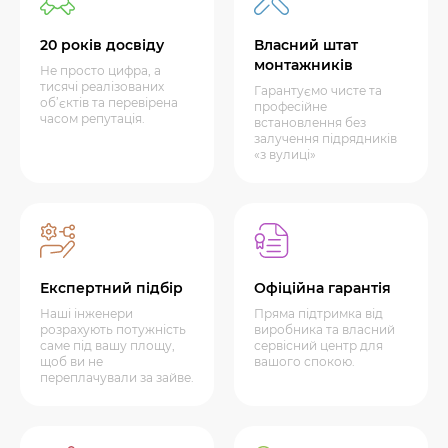
20 років досвіду
Власний штат
монтажників
Не просто цифра, а
тисячі реалізованих
Гарантуємо чисте та
об’єктів та перевірена
професійне
часом репутація.
встановлення без
залучення підрядників
«з вулиці»
Експертний підбір
Офіційна гарантія
Наші інженери
Пряма підтримка від
розрахують потужність
виробника та власний
саме під вашу площу,
сервісний центр для
щоб ви не
вашого спокою.
переплачували за зайве.