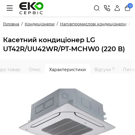
0
Головна
Кондиціонери
Напівпромислові кондиціонери
P
Касетний кондиціонер LG
UT42R/UU42WR/PT-MCHW0 (220 В)
0
про товар
Опис
Характеристики
Відгуки
Питан