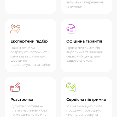
залучення підрядників
«з вулиці»
Експертний підбір
Офіційна гарантія
Наші інженери
Пряма підтримка від
розрахують потужність
виробника та власний
саме під вашу площу,
сервісний центр для
щоб ви не
вашого спокою.
переплачували за зайве.
Розстрочка
Сервісна підтримка
Купуйте сьогодні —
Ми не зникаємо після
платіть частинами без
продажу: проводимо
прихованих комісій та
чистку, заправку та