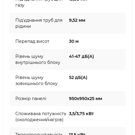
газу
Під'єднання труб для
9,52 мм
рідини
Перепад висот
30 м
Рівень шуму
41-47 дБ(А)
внутрішнього блоку
Рівень шуму
52 дБ(А)
зовнішнього блоку
Розмір панелі
950x950x25 мм
Споживана потужність
3,5/3,75 кВт
(охолодження/нагрів)
Теплопродуктивність
13,5 кВт