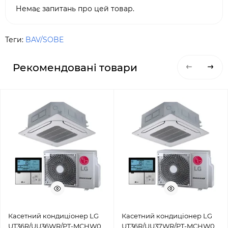
Немає запитань про цей товар.
Теги:
BAV/SOBE
Рекомендовані товари
Касетний кондиціонер LG
Касетний кондиціонер LG
UT36R/UU36WR/PT-MCHW0
UT36R/UU37WR/PT-MCHW0