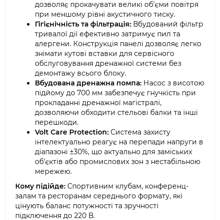
дозволяє прокачувати великі об'єми повітря
при меншому рівні акустичного тиску.
Гігієнічність та фільтрація:
Вбудований фільтр
тривалої дії ефективно затримує пил та
алергени. Конструкція панелі дозволяє легко
знімати кутові вставки для сервісного
обслуговування дренажної системи без
демонтажу всього блоку.
Вбудована дренажна помпа:
Насос з висотою
підйому до 700 мм забезпечує гнучкість при
прокладанні дренажної магістралі,
дозволяючи обходити стельові балки та інші
перешкоди.
Volt Care Protection:
Система захисту
інтелектуально реагує на перепади напруги в
діапазоні ±30%, що актуально для заміських
об'єктів або промислових зон з нестабільною
мережею.
Кому підійде:
Спортивним клубам, конференц-
залам та ресторанам середнього формату, які
цінують баланс потужності та зручності
підключення до 220 В.