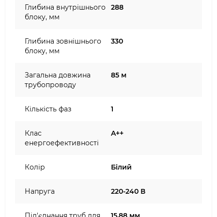
Глибина внутрішнього
288
блоку, мм
Глибина зовнішнього
330
блоку, мм
Загальна довжина
85 м
трубопроводу
Кількість фаз
1
Клас
A++
енергоефективності
Колір
Білий
Напруга
220-240 В
Під'єднання труб для
15,88 мм