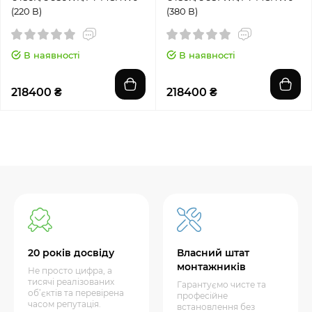
(220 В)
(380 В)
В наявності
В наявності
218400 ₴
218400 ₴
20 років досвіду
Власний штат
монтажників
Не просто цифра, а
тисячі реалізованих
Гарантуємо чисте та
об’єктів та перевірена
професійне
часом репутація.
встановлення без