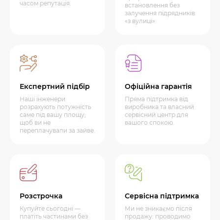
часом репутація.
встановлення без
залучення підрядників
«з вулиці»
Експертний підбір
Офіційна гарантія
Наші інженери
Пряма підтримка від
розрахують потужність
виробника та власний
саме під вашу площу,
сервісний центр для
щоб ви не
вашого спокою.
переплачували за зайве.
Розстрочка
Сервісна підтримка
Купуйте сьогодні —
Ми не зникаємо після
платіть частинами без
продажу: проводимо