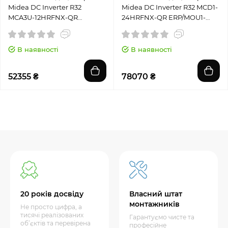
Midea DC Inverter R32
Midea DC Inverter R32 MCD1-
MCA3U-12HRFNX-QR
24HRFNX-QR ERP/MOU1-
ERP/MOU1-12HFN8-QR
24HFN8-QR
В наявності
В наявності
52355 ₴
78070 ₴
20 років досвіду
Власний штат
монтажників
Не просто цифра, а
тисячі реалізованих
Гарантуємо чисте та
об’єктів та перевірена
професійне