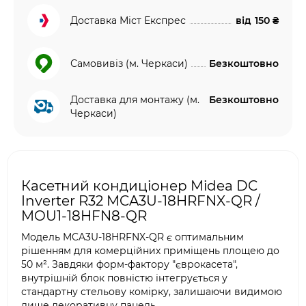
Доставка Міст Експрес
від
150 ₴
Самовивіз (м. Черкаси)
Безкоштовно
Доставка для монтажу (м.
Безкоштовно
Черкаси)
Касетний кондиціонер Midea DC
Inverter R32 MCA3U-18HRFNX-QR /
MOU1-18HFN8-QR
Модель MCA3U-18HRFNX-QR є оптимальним
рішенням для комерційних приміщень площею до
50 м². Завдяки форм-фактору "єврокасета",
внутрішній блок повністю інтегрується у
стандартну стельову комірку, залишаючи видимою
лише декоративну панель.