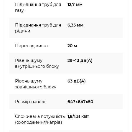
Під'єднання труб для
12,7 мм
газу
Під'єднання труб для
6,35 мм
рідини
Перепад висот
20 м
Рівень шуму
29-43 дБ(А)
внутрішнього блоку
Рівень шуму
63 дБ(А)
зовнішнього блоку
Розмір панелі
647x647х50
Споживана потужність
1,8/1,31 кВт
(охолодження/нагрів)