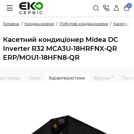
0
Головна
Кондиціонери
Побутові кондиціонери
Касетні
Касетний кондиціонер Midea DC
Inverter R32 MCA3U-18HRFNX-QR
ERP/MOU1-18HFN8-QR
0
про товар
Опис
Характеристики
Відгуки
Питан