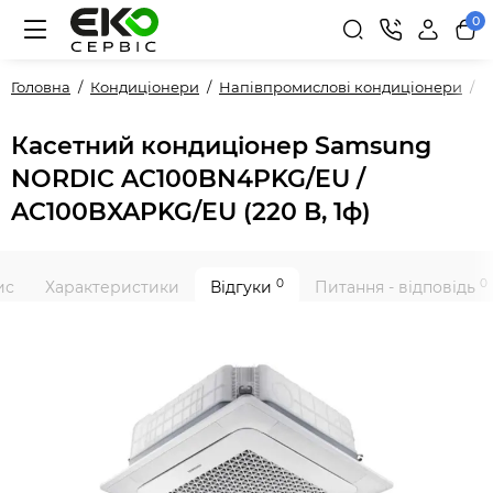
0
Головна
Кондиціонери
Напівпромислові кондиціонери
P
Касетний кондиціонер Samsung
NORDIC AC100BN4PKG/EU /
AC100BXAPKG/EU (220 В, 1ф)
0
0
ис
Характеристики
Відгуки
Питання - відповідь