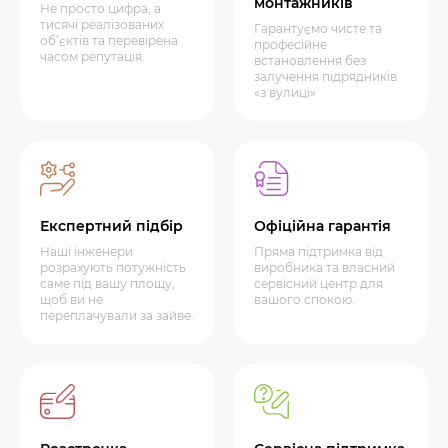
монтажників
Не просто цифра, а
тисячі реалізованих
Гарантуємо чисте та
об’єктів та перевірена
професійне
часом репутація.
встановлення без
залучення підрядників
«з вулиці»
Експертний підбір
Офіційна гарантія
Наші інженери
Пряма підтримка від
розрахують потужність
виробника та власний
саме під вашу площу,
сервісний центр для
щоб ви не
вашого спокою.
переплачували за зайве.