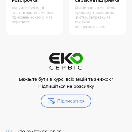
Розстрочка
Сервісна підтримка
Купуйте сьогодні —
Ми не зникаємо після
платіть частинами без
продажу: проводимо
прихованих комісій та
чистку, заправку та
переплат.
технічне
обслуговування
Бажаєте бути в курсі всіх акцій та знижок?
Підпишіться на розсилку
Підписатися