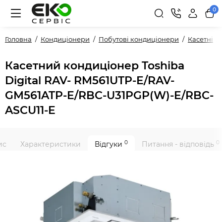
0
Головна
Кондиціонери
Побутові кондиціонери
Касетні
Касетний кондиціонер Toshiba
Digital RAV- RM561UTP-E/RAV-
GM561ATP-E/RBC-U31PGP(W)-E/RBC-
ASCU11-E
0
0
ис
Характеристики
Відгуки
Питання - відповідь