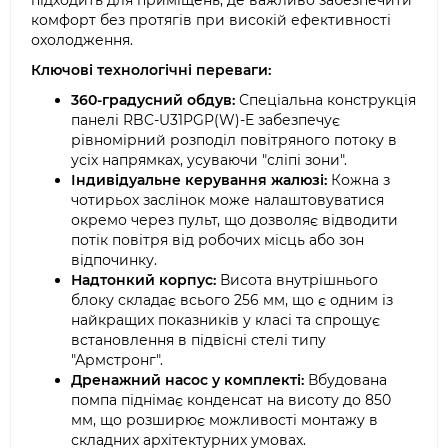
підходить для приміщень, де важливо забезпечити
комфорт без протягів при високій ефективності
охолодження.
Ключові технологічні переваги:
360-градусний обдув:
Спеціальна конструкція
панелі RBC-U31PGP(W)-E забезпечує
рівномірний розподіл повітряного потоку в
усіх напрямках, усуваючи "сліпі зони".
Індивідуальне керування жалюзі:
Кожна з
чотирьох заслінок може налаштовуватися
окремо через пульт, що дозволяє відводити
потік повітря від робочих місць або зон
відпочинку.
Надтонкий корпус:
Висота внутрішнього
блоку складає всього 256 мм, що є одним із
найкращих показників у класі та спрощує
встановлення в підвісні стелі типу
"Армстронг".
Дренажний насос у комплекті:
Вбудована
помпа піднімає конденсат на висоту до 850
мм, що розширює можливості монтажу в
складних архітектурних умовах.