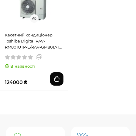
Касетний кондиціонер
Toshiba Digital RAV-
RM801UTP-E/RAV-GM801ATP-
E/RBC-U31PGP(W)-E/RBC-
ASCU11-E
В наявності
124000 ₴