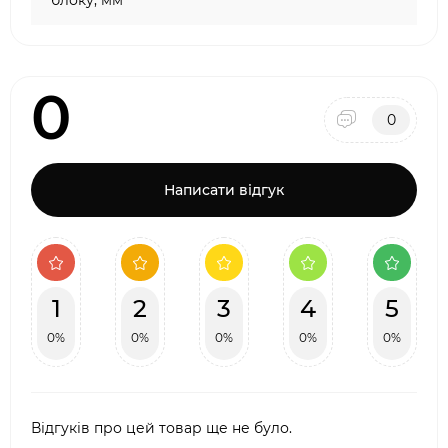
блоку, мм
0
0
Написати відгук
1
2
3
4
5
0%
0%
0%
0%
0%
Відгуків про цей товар ще не було.