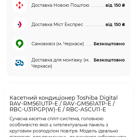
Доставка Новою Поштою
від
150 ₴
Доставка Міст Експрес
від
150 ₴
Самовивіз (м. Черкаси)
Безкоштовно
Доставка для монтажу (м.
Безкоштовно
Черкаси)
Касетний кондиціонер Toshiba Digital
RAV-RM561UTP-E / RAV-GM561ATP-E /
RBC-U31PGP(W)-E / RBC-ASCU11-E
Сучасна касетна спліт-система, головною
особливістю якої є інтелектуальна панель з
круговим розподілом повітря. Модель ідеально