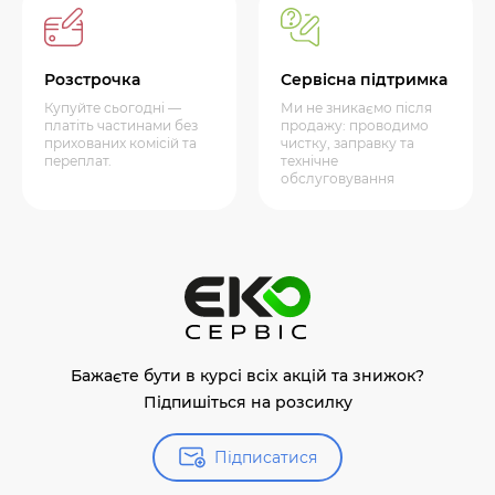
Розстрочка
Сервісна підтримка
Купуйте сьогодні —
Ми не зникаємо після
платіть частинами без
продажу: проводимо
прихованих комісій та
чистку, заправку та
переплат.
технічне
обслуговування
Бажаєте бути в курсі всіх акцій та знижок?
Підпишіться на розсилку
Підписатися