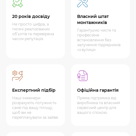
20 років досвіду
Власний штат
монтажників
Не просто цифра, а
тисячі реалізованих
Гарантуємо чисте та
об’єктів та перевірена
професійне
часом репутація.
встановлення без
залучення підрядників
«з вулиці»
Експертний підбір
Офіційна гарантія
Наші інженери
Пряма підтримка від
розрахують потужність
виробника та власний
саме під вашу площу,
сервісний центр для
щоб ви не
вашого спокою.
переплачували за зайве.