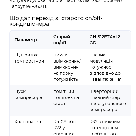
модуль вбудований стандартно, діапазон робочих
напруг 96–260 В.
Що дає перехід зі старого on/off-
кондиціонера
Старий
CH-S12FTXAL2-
Параметр
on/off
GD
Підтримка
цикли
плавна
температури
ввімкнення/
модуляція
вимкнення
потужності
на повну
відповідно до
потужність
навантаження
Пуск
помітний
інверторний
компресора
поштовх на
плавний старт
старті
двоступеневого
компресора
Холодоагент
R410A або
R32 з нижчим
R22 у
потенціалом
старіших
глобального