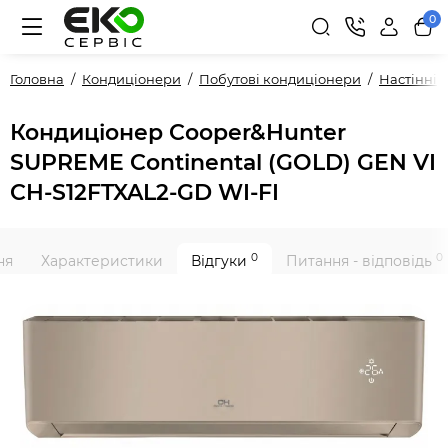
0
Головна
Кондиціонери
Побутові кондиціонери
Настінні
Кондиціонер Cooper&Hunter
SUPREME Continental (GOLD) GEN VI
CH-S12FTXAL2-GD WI-FI
0
0
ня
Характеристики
Відгуки
Питання - відповідь