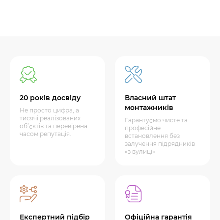
20 років досвіду
Власний штат
монтажників
Не просто цифра, а
тисячі реалізованих
Гарантуємо чисте та
об’єктів та перевірена
професійне
часом репутація.
встановлення без
залучення підрядників
«з вулиці»
Експертний підбір
Офіційна гарантія