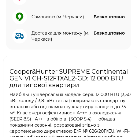
Самовивіз (м. Черкаси)
Безкоштовно
Доставка для монтажу (м.
Безкоштовно
Черкаси)
Cooper&Hunter SUPREME Continental
GEN VI CH-S12FTXAL2-GD: 12 000 BTU
для типової квартири
Найбільш універсальна модель серії. 12 000 BTU (3,50
кВт холоду / 3,81 кВт тепла) покривають стандартну
вітальню або однокімнатну квартиру площею до 35
м². Клас енергоефективності A+++ в охолодженні
(SEER 8,5) і A+++ в обігріві (SCOP 5,4) — обидва
показники сезонні, розраховані згідно з
європейською директивою ErP № 626/2011/EU. Wi-Fi-