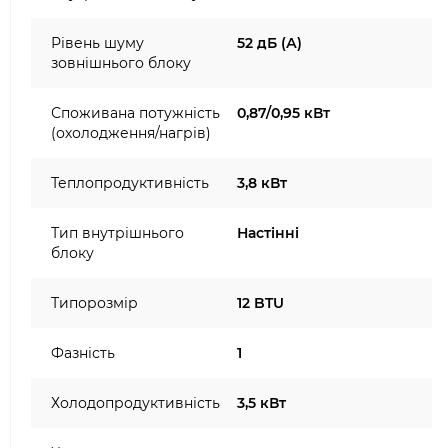
Рівень шуму
52 дБ (А)
зовнішнього блоку
Споживана потужність
0,87/0,95 кВт
(охолодження/нагрів)
Теплопродуктивність
3,8 кВт
Тип внутрішнього
Настінні
блоку
Типорозмір
12 BTU
Фазність
1
Холодопродуктивність
3,5 кВт