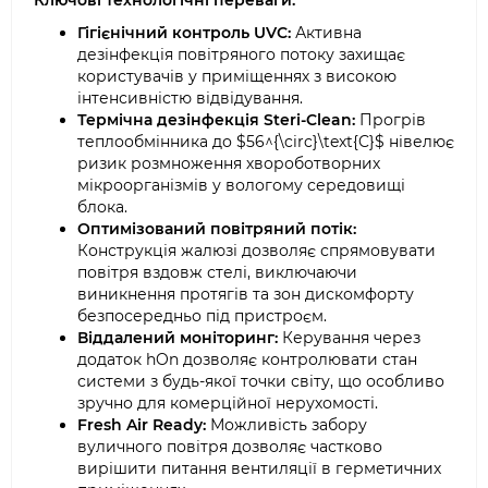
Ключові технологічні переваги:
Гігієнічний контроль UVC:
Активна
дезінфекція повітряного потоку захищає
користувачів у приміщеннях з високою
інтенсивністю відвідування.
Термічна дезінфекція Steri-Clean:
Прогрів
теплообмінника до $56^{\circ}\text{C}$ нівелює
ризик розмноження хвороботворних
мікроорганізмів у вологому середовищі
блока.
Оптимізований повітряний потік:
Конструкція жалюзі дозволяє спрямовувати
повітря вздовж стелі, виключаючи
виникнення протягів та зон дискомфорту
безпосередньо під пристроєм.
Віддалений моніторинг:
Керування через
додаток hOn дозволяє контролювати стан
системи з будь-якої точки світу, що особливо
зручно для комерційної нерухомості.
Fresh Air Ready:
Можливість забору
вуличного повітря дозволяє частково
вирішити питання вентиляції в герметичних