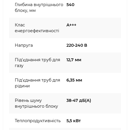
Глибина внутрішнього
540
блоку, мм
Клас
A+++
енергоефективності
Напруга
220-240 В
Під'єднання труб для
12,7 мм
газу
Під'єднання труб для
6,35 мм
рідини
Рівень шуму
38-47 дБ(А)
внутрішнього блоку
Теплопродуктивність
5,5 кВт