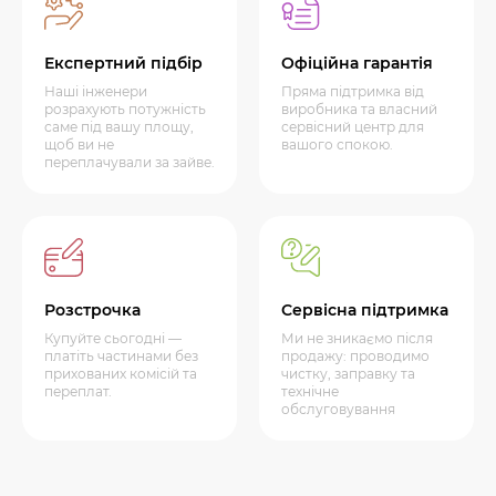
Експертний підбір
Офіційна гарантія
Наші інженери
Пряма підтримка від
розрахують потужність
виробника та власний
саме під вашу площу,
сервісний центр для
щоб ви не
вашого спокою.
переплачували за зайве.
Розстрочка
Сервісна підтримка
Купуйте сьогодні —
Ми не зникаємо після
платіть частинами без
продажу: проводимо
прихованих комісій та
чистку, заправку та
переплат.
технічне
обслуговування