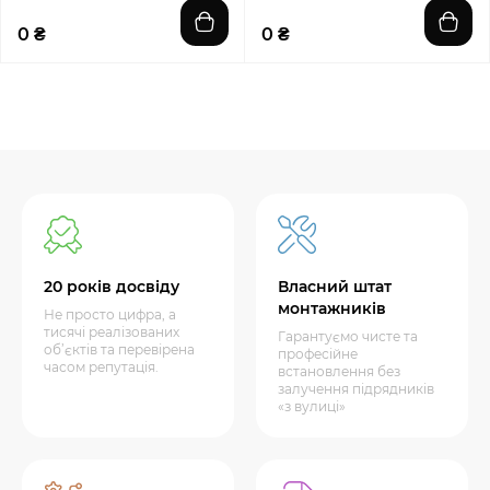
0 ₴
0 ₴
20 років досвіду
Власний штат
монтажників
Не просто цифра, а
тисячі реалізованих
Гарантуємо чисте та
об’єктів та перевірена
професійне
часом репутація.
встановлення без
залучення підрядників
«з вулиці»