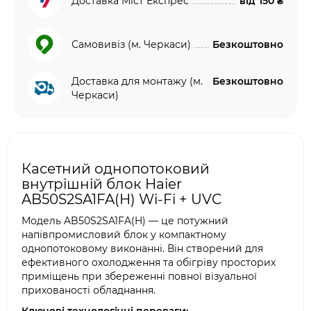
Доставка Міст Експрес
від
150 ₴
Самовивіз (м. Черкаси)
Безкоштовно
Доставка для монтажу (м.
Безкоштовно
Черкаси)
Касетний однопотоковий
внутрішній блок Haier
AB50S2SA1FA(H) Wi-Fi + UVC
Модель AB50S2SA1FA(H) — це потужний
напівпромисловий блок у компактному
однопотоковому виконанні. Він створений для
ефективного охолодження та обігріву просторих
приміщень при збереженні повної візуальної
прихованості обладнання.