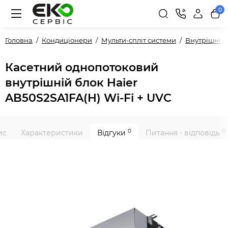
0
Головна
Кондиціонери
Мульти-спліт системи
Внутрішні 
Касетний однопотоковий
внутрішній блок Haier
AB50S2SA1FA(H) Wi-Fi + UVC
0
0
ис
Характеристики
Відгуки
Питання - відповідь