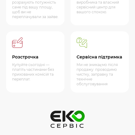
розрахують потужність
виробника та власний
саме під вашу площу,
сервісний центр для
щоб ви не
вашого спокою.
переплачували за зайве.
Розстрочка
Сервісна підтримка
Купуйте сьогодні —
Ми не зникаємо після
платіть частинами без
продажу: проводимо
прихованих комісій та
чистку, заправку та
переплат.
технічне
обслуговування