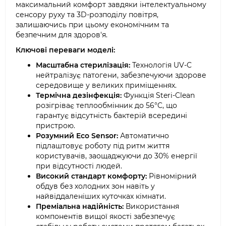
максимальний комфорт завдяки інтелектуальному
сенсору руху та 3D-розподілу повітря,
залишаючись при цьому економічним та
безпечним для здоров'я.
Ключові переваги моделі:
Масштабна стерилізація:
Технологія UV-C
нейтралізує патогени, забезпечуючи здорове
середовище у великих приміщеннях.
Термічна дезінфекція:
Функція Steri-Clean
розігріває теплообмінник до 56°C, що
гарантує відсутність бактерій всередині
пристрою.
Розумний Eco Sensor:
Автоматично
підлаштовує роботу під ритм життя
користувачів, заощаджуючи до 30% енергії
при відсутності людей.
Високий стандарт комфорту:
Рівномірний
обдув без холодних зон навіть у
найвіддаленіших куточках кімнати.
Преміальна надійність:
Використання
компонентів вищої якості забезпечує