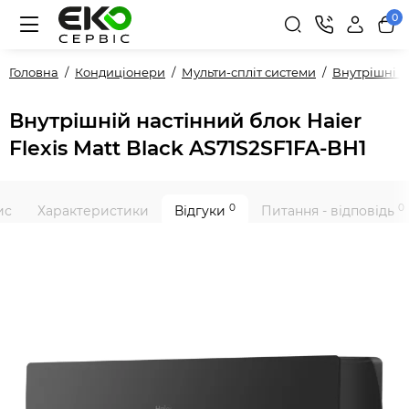
0
Головна
Кондиціонери
Мульти-спліт системи
Внутрішні 
Внутрішній настінний блок Haier
Flexis Matt Black AS71S2SF1FA-BH1
0
0
ис
Характеристики
Відгуки
Питання - відповідь