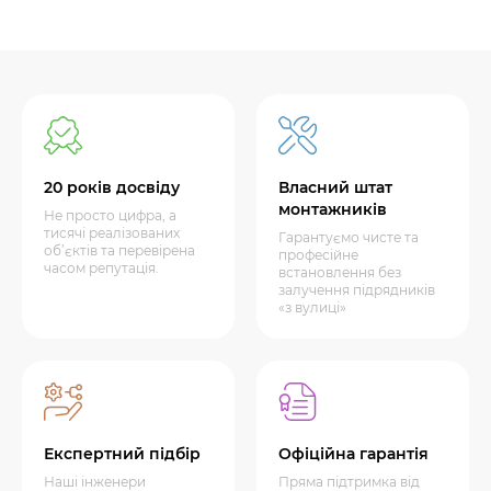
20 років досвіду
Власний штат
монтажників
Не просто цифра, а
тисячі реалізованих
Гарантуємо чисте та
об’єктів та перевірена
професійне
часом репутація.
встановлення без
залучення підрядників
«з вулиці»
Експертний підбір
Офіційна гарантія
Наші інженери
Пряма підтримка від