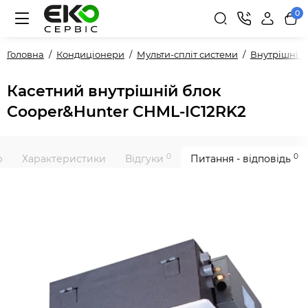
0
Головна
Кондиціонери
Мульти-спліт системи
Внутрішні 
Касетний внутрішній блок
Cooper&Hunter CHML-IC12RK2
0
0
р
Характеристики
Відгуки
Питання - відповідь