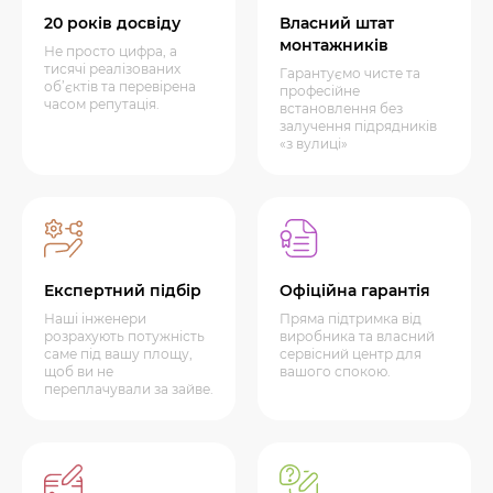
20 років досвіду
Власний штат
монтажників
Не просто цифра, а
тисячі реалізованих
Гарантуємо чисте та
об’єктів та перевірена
професійне
часом репутація.
встановлення без
залучення підрядників
«з вулиці»
Експертний підбір
Офіційна гарантія
Наші інженери
Пряма підтримка від
розрахують потужність
виробника та власний
саме під вашу площу,
сервісний центр для
щоб ви не
вашого спокою.
переплачували за зайве.