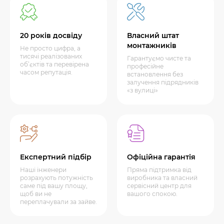
20 років досвіду
Власний штат
монтажників
Не просто цифра, а
тисячі реалізованих
Гарантуємо чисте та
об’єктів та перевірена
професійне
часом репутація.
встановлення без
залучення підрядників
«з вулиці»
Експертний підбір
Офіційна гарантія
Наші інженери
Пряма підтримка від
розрахують потужність
виробника та власний
саме під вашу площу,
сервісний центр для
щоб ви не
вашого спокою.
переплачували за зайве.