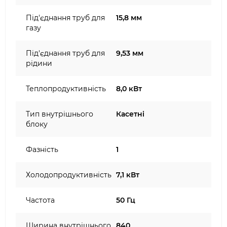
Під'єднання труб для
15,8 мм
газу
Під'єднання труб для
9,53 мм
рідини
Теплопродуктивність
8,0 кВт
Тип внутрішнього
Касетні
блоку
Фазність
1
Холодопродуктивність
7,1 кВт
Частота
50 Гц
Ширина внутрішнього
840