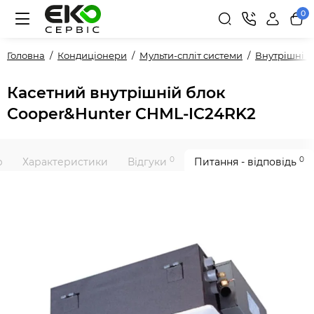
0
Головна
Кондиціонери
Мульти-спліт системи
Внутрішні 
Касетний внутрішній блок
Cooper&Hunter CHML-IC24RK2
0
0
р
Характеристики
Відгуки
Питання - відповідь