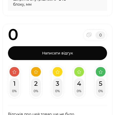
блоку, мм
0
0
Написати відгук
1
2
3
4
5
0%
0%
0%
0%
0%
Відгуків про цей товар ще не було.