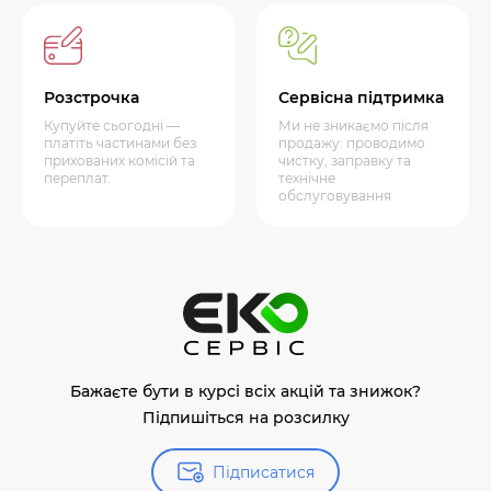
Розстрочка
Сервісна підтримка
Купуйте сьогодні —
Ми не зникаємо після
платіть частинами без
продажу: проводимо
прихованих комісій та
чистку, заправку та
переплат.
технічне
обслуговування
Бажаєте бути в курсі всіх акцій та знижок?
Підпишіться на розсилку
Підписатися