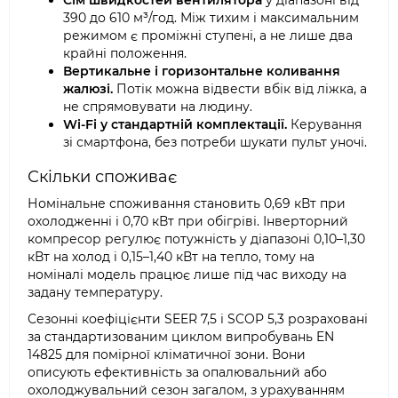
Сім швидкостей вентилятора
у діапазоні від
390 до 610 м³/год. Між тихим і максимальним
режимом є проміжні ступені, а не лише два
крайні положення.
Вертикальне і горизонтальне коливання
жалюзі.
Потік можна відвести вбік від ліжка, а
не спрямовувати на людину.
Wi-Fi у стандартній комплектації.
Керування
зі смартфона, без потреби шукати пульт уночі.
Скільки споживає
Номінальне споживання становить 0,69 кВт при
охолодженні і 0,70 кВт при обігріві. Інверторний
компресор регулює потужність у діапазоні 0,10–1,30
кВт на холод і 0,15–1,40 кВт на тепло, тому на
номіналі модель працює лише під час виходу на
задану температуру.
Сезонні коефіцієнти SEER 7,5 і SCOP 5,3 розраховані
за стандартизованим циклом випробувань EN
14825 для помірної кліматичної зони. Вони
описують ефективність за опалювальний або
охолоджувальний сезон загалом, з урахуванням