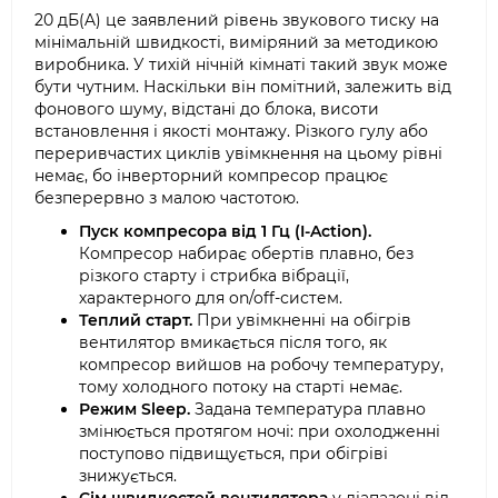
20 дБ(A) це заявлений рівень звукового тиску на
мінімальній швидкості, виміряний за методикою
виробника. У тихій нічній кімнаті такий звук може
бути чутним. Наскільки він помітний, залежить від
фонового шуму, відстані до блока, висоти
встановлення і якості монтажу. Різкого гулу або
переривчастих циклів увімкнення на цьому рівні
немає, бо інверторний компресор працює
безперервно з малою частотою.
Пуск компресора від 1 Гц (I-Action).
Компресор набирає обертів плавно, без
різкого старту і стрибка вібрації,
характерного для on/off-систем.
Теплий старт.
При увімкненні на обігрів
вентилятор вмикається після того, як
компресор вийшов на робочу температуру,
тому холодного потоку на старті немає.
Режим Sleep.
Задана температура плавно
змінюється протягом ночі: при охолодженні
поступово підвищується, при обігріві
знижується.