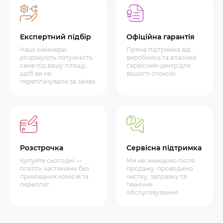
Експертний підбір
Офіційна гарантія
Наші інженери
Пряма підтримка від
розрахують потужність
виробника та власний
саме під вашу площу,
сервісний центр для
щоб ви не
вашого спокою.
переплачували за зайве.
Розстрочка
Сервісна підтримка
Купуйте сьогодні —
Ми не зникаємо після
платіть частинами без
продажу: проводимо
прихованих комісій та
чистку, заправку та
переплат.
технічне
обслуговування