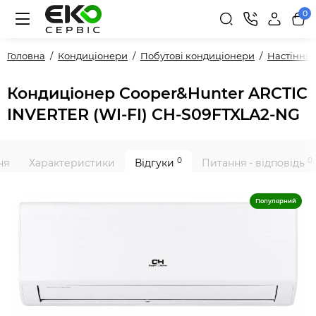
0
Головна
Кондиціонери
Побутові кондиціонери
Настінні
Кондиціонер Cooper&Hunter ARCTIC
INVERTER (WI-FI) CH-S09FTXLA2-NG
0
0
ня
Характеристики
Відгуки
Питання - відповідь
Популярний