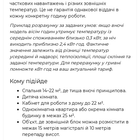
часткових навантажень і різних зовнішніх
температур. Це не гарантія однакової віддачі в
кожну конкретну годину роботи.
Приклад розрахунку за заданих умов: якщо вночі
модель вісім годин утримує температуру із
середнім споживанням близько 0,3 кВт, за ніч
виходить приблизно 2,4 кВт·год. Фактичне
значення залежить від різниці температур
усередині й надворі, теплоізоляції, площі скління та
заданої температури. Для перерахунку у гривні
помножте кВт·год на ваш актуальний тариф.
Кому підійде
Спальня 14–22 м², де тиша вночі принципова.
Дитяча кімната.
Кабінет для роботи з дому до 22 м².
Однокімнатна квартира або окрема кімната
будинку в межах 25 м².
Об'єкт, де зовнішній блок можна розмістити в
межах 15 метрів магістралі й 10 метрів
перепаду висот.