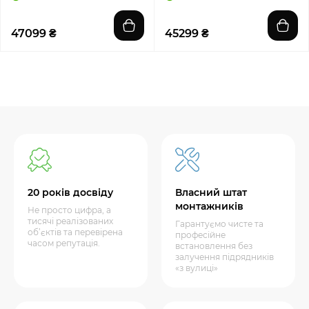
47099 ₴
45299 ₴
20 років досвіду
Власний штат
монтажників
Не просто цифра, а
тисячі реалізованих
Гарантуємо чисте та
об’єктів та перевірена
професійне
часом репутація.
встановлення без
залучення підрядників
«з вулиці»