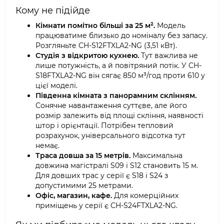
Кому не підійде
Кімнати помітно більші за 25 м².
Модель
працюватиме близько до номіналу без запасу.
Розгляньте CH-S12FTXLA2-NG (3,51 кВт).
Студія з відкритою кухнею.
Тут важлива не
лише потужність, а й повітряний потік. У CH-
S18FTXLA2-NG він сягає 850 м³/год проти 610 у
цієї моделі.
Південна кімната з панорамним склінням.
Сонячне навантаження суттєве, але його
розмір залежить від площі скління, наявності
штор і орієнтації. Потрібен тепловий
розрахунок, універсального відсотка тут
немає.
Траса довша за 15 метрів.
Максимальна
довжина магістралі S09 і S12 становить 15 м.
Для довших трас у серії є S18 і S24 з
допустимими 25 метрами.
Офіс, магазин, кафе.
Для комерційних
приміщень у серії є CH-S24FTXLA2-NG.