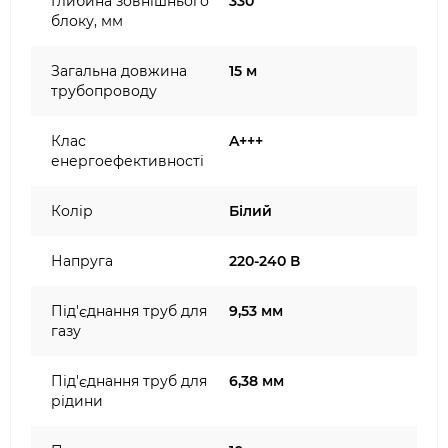
Глибина зовнішнього
330
блоку, мм
Загальна довжина
15 м
трубопроводу
Клас
A+++
енергоефективності
Колір
Білий
Напруга
220-240 В
Під'єднання труб для
9,53 мм
газу
Під'єднання труб для
6,38 мм
рідини