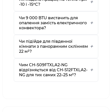
-10 і -15°C?
Чи 9 000 BTU вистачить для
опалення замість електричного
конвектора?
Чи підійде для південної
кімнати з панорамним склінням
22 м²?
Чим CH-S09FTXLA2-NG
відрізняється від CH-S12FTXLA2-
NG для тих самих 22–25 м²?