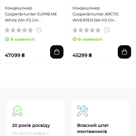
Кондиціонер
Кондиціонер
Cooper&Hunter SUPREME
Cooper&Hunter ARCTIC
White (WI-FI) CH-
INVERTER (WI-FI) CH-
S12FTXAM2S-WP
S18FTXLA2-NG
В наявності
В наявності
47099 ₴
45299 ₴
20 років досвіду
Власний штат
монтажників
Не просто цифра, а