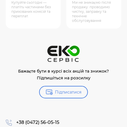
Купуйте сьогодні —
Ми не зникаємо після
платіть частинами без
продажу: проводимо
прихованих комісій та
чистку, заправку та
переплат.
технічне
обслуговування
Бажаєте бути в курсі всіх акцій та знижок?
Підпишіться на розсилку
Підписатися
+38 (0472) 56-05-15