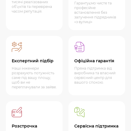
тисячі реалізованих
Гарантуємо чисте та
об’єктів та перевірена
професійне
часом репутація.
встановлення без
залучення підрядників
«з вулиці»
Експертний підбір
Офіційна гарантія
Наші інженери
Пряма підтримка від
розрахують потужність
виробника та власний
саме під вашу площу,
сервісний центр для
щоб ви не
вашого спокою.
переплачували за зайве.
Розстрочка
Сервісна підтримка