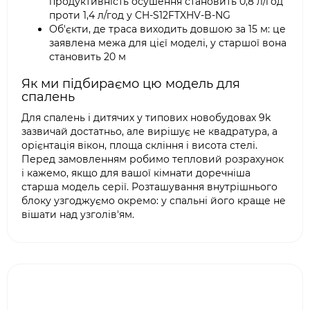
продуктивність осушення становить 0,8 л/год
проти 1,4 л/год у CH-S12FTXHV-B-NG
Об'єкти, де траса виходить довшою за 15 м: це
заявлена межа для цієї моделі, у старшої вона
становить 20 м
Як ми підбираємо цю модель для
спалень
Для спалень і дитячих у типових новобудовах 9k
зазвичай достатньо, але вирішує не квадратура, а
орієнтація вікон, площа скління і висота стелі.
Перед замовленням робимо тепловий розрахунок
і кажемо, якщо для вашої кімнати доречніша
старша модель серії. Розташування внутрішнього
блоку узгоджуємо окремо: у спальні його краще не
вішати над узголів'ям.