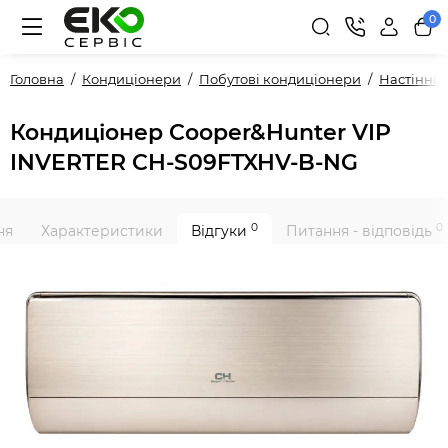
0
Головна
Кондиціонери
Побутові кондиціонери
Настінні
Кондиціонер Cooper&Hunter VIP
INVERTER CH-S09FTXHV-B-NG
0
0
ня
Характеристики
Відгуки
Питання - відповідь