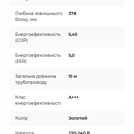
Глибина зовнішнього
378
блоку, мм
Енергоефективність
5,45
(COP)
Енергоефективність
5,0
(EER)
Загальна довжина
15 м
трубопроводу
Клас
A+++
енергоефективності
Колір
Золотий
Напруга
220-240 В