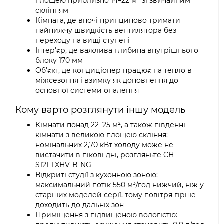
площею приблизно 14–22 м² зі звичайним
склінням
Кімната, де вночі принципово тримати
найнижчу швидкість вентилятора без
переходу на вищі ступені
Інтер'єр, де важлива глибина внутрішнього
блоку 170 мм
Об'єкт, де кондиціонер працює на тепло в
міжсезоння і взимку як доповнення до
основної системи опалення
Кому варто розглянути іншу модель
Кімнати понад 22–25 м², а також південні
кімнати з великою площею скління:
номінальних 2,70 кВт холоду може не
вистачити в пікові дні, розгляньте CH-
S12FTXHV-B-NG
Відкриті студії з кухонною зоною:
максимальний потік 550 м³/год нижчий, ніж у
старших моделей серії, тому повітря гірше
доходить до дальніх зон
Приміщення з підвищеною вологістю: