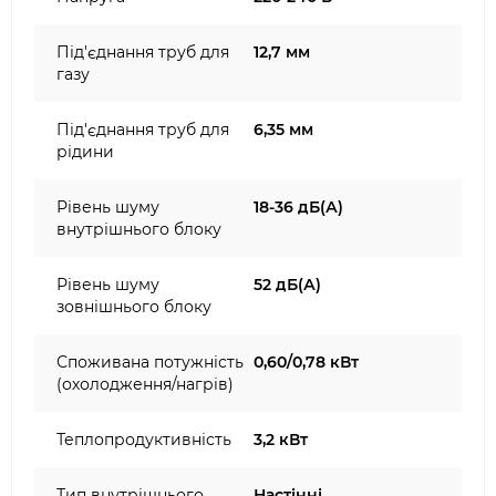
Під'єднання труб для
12,7 мм
газу
Під'єднання труб для
6,35 мм
рідини
Рівень шуму
18-36 дБ(А)
внутрішнього блоку
Рівень шуму
52 дБ(А)
зовнішнього блоку
Споживана потужність
0,60/0,78 кВт
(охолодження/нагрів)
Теплопродуктивність
3,2 кВт
Тип внутрішнього
Настінні