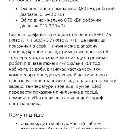
потужності, а не витрата за добу:
Охолодження: номінально 0,60 кВт, робочий
діапазон 0,13–1,30 кВт
Обігрів: номінально 0,78 кВт, робочий
діапазон 0,15–2,30 кВт
Сезонні коефіцієнти моделі становлять SEER 7,5
(клас A++) і SCOP 5,7 (клас A+++), і це найвищі
показники в серії. Нижня межа діапазону
відповідає роботі на підтримці вже досягнутої
температури, верхня межа виходу на режим і
роботі під навантаженням. Скільки кВт·год
набіжить за добу, визначає частка часу, яку
компресор проводить у кожній частині цього
діапазону, а вона залежить від тепловтрат кімнати,
заданої температури і зовнішніх умов. Щоб
перевести показання лічильника в гроші,
помножте кВт·год на ваш актуальний тариф
постачальника.
Кому підійде
Спальня, дитяча або домашній кабінет