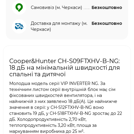
Самовивіз (м. Черкаси)
Безкоштовно
Доставка для монтажу (м.
Безкоштовно
Черкаси)
Cooper&Hunter CH-S09FTXHV-B-NG:
18 дБ на мінімальній швидкості для
спальні та дитячої
Молодша модель серії VIP INVERTER NG. За
технічним листом серії внутрішній блок має сім
фіксованих швидкостей вентилятора, і на
найнижчій з них заявлено 18 дБ(A). Це найнижче
значення в серії: у CH-S12FTXHV-B-NG воно
становить 19 дБ, у CH-S18FTXHV-B-NG зростає до 22
дБ. Холодопродуктивність 2,70 кВт,
теплопродуктивність 3,20 кВт, площа за
маркуванням виробника до 25 м².