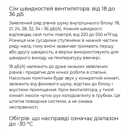
Сім швидкостей вентилятора: від 18 до
36 дБ
Заявлений ряд рівнів шуму внутрішнього блоку: 18,
21, 24, 28, 32, 34 і 36 дБ(A). Кожній швидкості
відповідає свій потік повітря, від 220 до 550 м³/год.
Різниця між сусідніми ступенями в нижній частині
ряду мала, тому вночі зазвичай тримають першу
або другу швидкість, а верхні використовують для
швидкого виходу на температуру ввечері.
18 дБ(A) належить до дуже низьких заявлених
рівнів і придатне для нічної роботи в спальні.
Наскільки помітним буде звук у конкретній кімнаті,
залежить від фонового шуму, відстані до блоку і
акустики приміщення. Крім вентилятора, у тихій
кімнаті інколи чутно рух холодоагенту в трубках. Це
штатна поведінка системи, а не ознака
несправності.
Обігрів: що насправді означає діапазон
до -30 °C