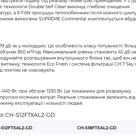
лаштувати подачу під реальну геометрію приміщення. У студ
: технологія Double Self Clean виконує глибоке очищення
турі, а X-FAN просушує теплообмінник після кожного цикл
арними вимогами SUPREME Continental комплектується вбу
18–19 дБ як у молодших. Це особливість класу потужності: біл
б'ємах 850 м³/год. Максимальний рівень становить 45 дБ н
 продумайте розташування внутрішнього блока так, щоб він не
итяжку: технологія Eco Fresh і система фільтрації CH 7 Sk
ад плитою не скасовують.
10 Вт, при обігріві 1330 Вт. Це показники для розрахунку
прогноз місячних витрат. Реальне споживання залежить від
иму експлуатації і кількості людей.
ої CH-S12FTXAL2-GD
-S12FTXAL2-GD
CH-S18FTXAL2-GD