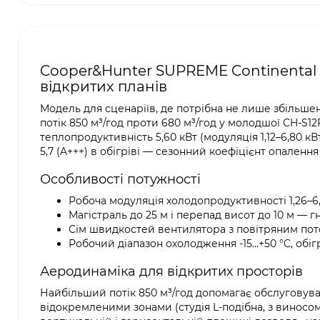
Cooper&Hunter SUPREME Continental 
відкритих планів
Модель для сценаріїв, де потрібна не лише збільш
потік 850 м³/год проти 680 м³/год у молодшої CH-S12
теплопродуктивність 5,60 кВт (модуляція 1,12–6,80 кВ
5,7 (A+++) в обігріві — сезонний коефіцієнт опалення
Особливості потужності
Робоча модуляція холодопродуктивності 1,26–
Магістраль до 25 м і перепад висот до 10 м — 
Сім швидкостей вентилятора з повітряним пото
Робочий діапазон охолодження -15…+50 °C, обігр
Аеродинаміка для відкритих просторів
Найбільший потік 850 м³/год допомагає обслуговува
відокремленими зонами (студія L-подібна, з виносом 