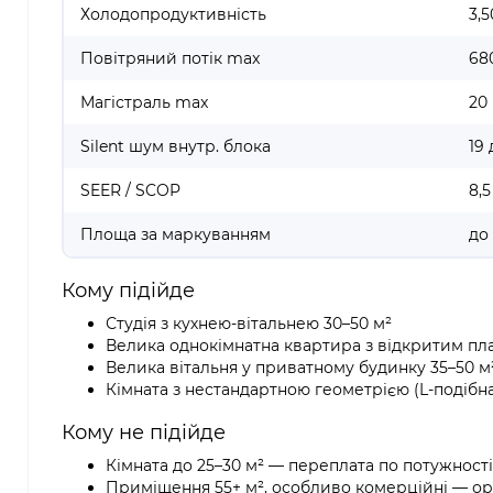
Холодопродуктивність
3,5
Повітряний потік max
68
Магістраль max
20
Silent шум внутр. блока
19
SEER / SCOP
8,5
Площа за маркуванням
до
Кому підійде
Студія з кухнею-вітальнею 30–50 м²
Велика однокімнатна квартира з відкритим пл
Велика вітальня у приватному будинку 35–50 м
Кімната з нестандартною геометрією (L-подібна
Кому не підійде
Кімната до 25–30 м² — переплата по потужност
Приміщення 55+ м², особливо комерційні — ор