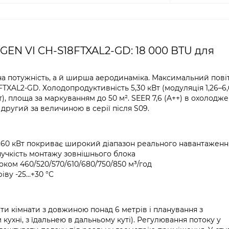
GEN VI CH-S18FTXAL2-GD: 18 000 BTU для
ена потужність, а й ширша аеродинаміка. Максимальний пов
FTXAL2-GD. Холодопродуктивність 5,30 кВт (модуляція 1,26–6,
т), площа за маркуванням до 50 м². SEER 7,6 (A++) в охолодж
 другий за величиною в серії після S09.
6,60 кВт покриває широкий діапазон реального навантаженн
гнучкість монтажу зовнішнього блока
ком 460/520/570/610/680/750/850 м³/год
іву -25…+30 °C
ти кімнати з довжиною понад 6 метрів і планування з
кухні, з їдальнею в дальньому куті). Регулювання потоку у