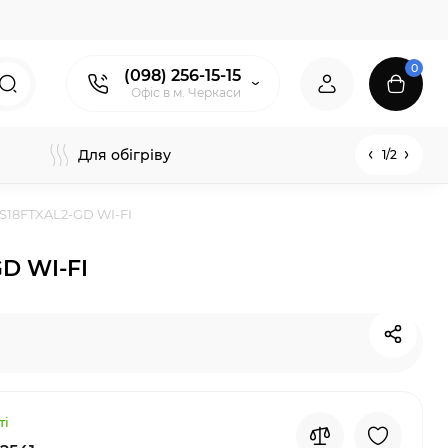
0
(098) 256-15-15
Офіс в м. Черкаси
Для обігріву
1/2
S18FTXAL2-GD WI-FI
D WI-FI
ті