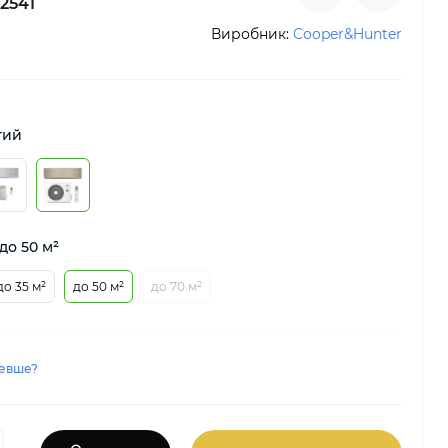
2541
Виробник:
Cooper&Hunter
тий
до 50 м²
до 35 м²
до 50 м²
до 70 м²
евше?