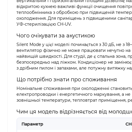
вертикальній і горизонтальній площині дозволяє на
відкритою кухнею важливі функції очищення повітря
теплообмінника з обробкою при підвищеній темпера
охолодження. Для приміщень з підвищеними саніт
УФ-стерилізацією CH-UV.
Чого очікувати за акустикою
Silent Mode у цієї моделі починається з 30 дБ, не з 
вентилятор фізично не може працювати нечутно на о
найвищій швидкості. Для студії, де є спальна зона,
безпосередньо над ліжком. Кондиціонер не замінює в
з дрібним пилом і запахами, але потужну витяжку н
Що потрібно знати про споживання
Номінальне споживання при охолодженні становить 14
електропроводки і енергетичного маркування, а не 
зовнішньої температури, тепловтрат приміщення, реж
Чим ця модель відрізняється від молодш
Параметр
CH