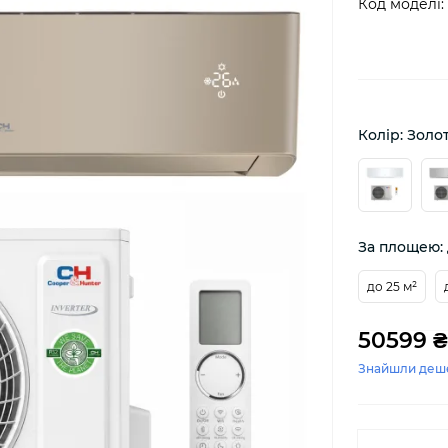
Код моделі:
Колір: Золо
За площею: 
до 25 м²
50599 ₴
Знайшли деш