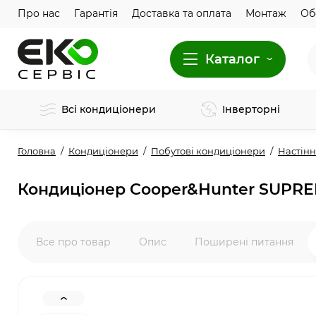
Про нас
Гарантія
Доставка та оплата
Монтаж
Об
Каталог
Всі кондиціонери
Інверторні
Головна
Кондиціонери
Побутові кондиціонери
Настінн
Кондиціонер Cooper&Hunter SUPREM
Все про товар
Опис
Поширені питання