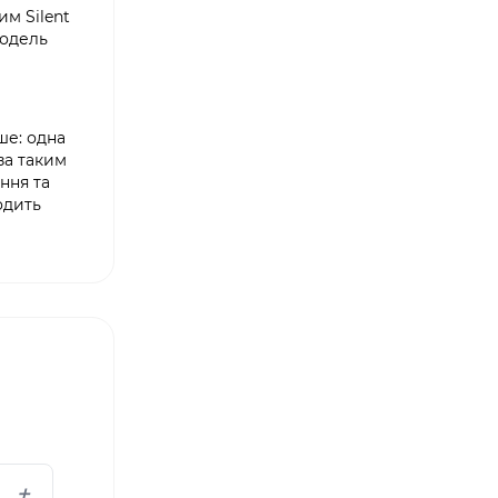
м Silent
модель
ше: одна
за таким
ння та
одить