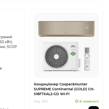
ітряний
60 кВт),
енні, SCOP
я
Кондиціонер Cooper&Hunter
SUPREME Continental (GOLD) CH-
S18FTXAL2-GD WI-FI
Код: 2541
В наявності