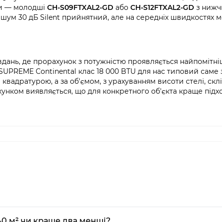
ни — молодші
CH-S09FTXAL2-GD
або
CH-S12FTXAL2-GD
з нижчи
 шум 30 дБ Silent прийнятний, але на середніх швидкостях 
авдань, де прорахунок з потужністю проявляється найпомітні
ї SUPREME Continental клас 18 000 BTU для нас типовий саме 
вадратурою, а за об'ємом, з урахуванням висоти стелі, склі
хунком виявляється, що для конкретного об'єкта краще підх
0 м² чи краще два менші?