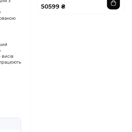
іях з
50599 ₴
у
дованою
ьший
а
 висів
y працюють