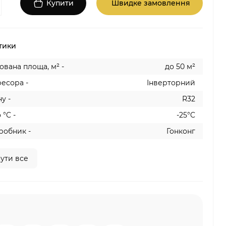
Купити
Швидке замовлення
тики
вана площа, м² -
до 50 м²
есора -
Інверторний
у -
R32
 °C -
-25°C
робник -
Гонконг
ути все