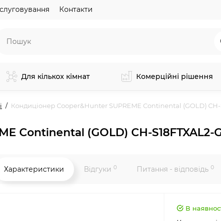
слуговування
Контакти
Для кількох кімнат
Комерційні рішення
і
Кондиціонер Cooper&Hunter SUPREME Continental (GOLD) CH-
E Continental (GOLD) CH-S18FTXAL2-G
0
0
Характеристики
Відгуки
Питання - відповідь
В наявнос