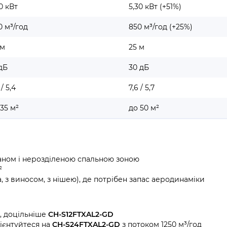
0 кВт
5,30 кВт (+51%)
0 м³/год
850 м³/год (+25%)
 м
25 м
 дБ
30 дБ
 / 5,4
7,6 / 5,7
 35 м²
до 50 м²
аном і нерозділеною спальною зоною
²
, з виносом, з нішею), де потрібен запас аеродинаміки
і, доцільніше
CH-S12FTXAL2-GD
ієнтуйтеся на
CH-S24FTXAL2-GD
з потоком 1250 м³/год