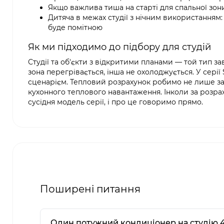
Якщо важлива тиша на старті для спальної зо
Дитяча в межах студії з нічним використанням:
буде помітною
Як ми підходимо до підбору для студій
Студії та об'єкти з відкритими планами — той тип з
зона перегрівається, інша не охолоджується. У сері
сценарієм. Тепловий розрахунок робимо не лише за к
кухонного теплового навантаження. Інколи за розра
сусідня модель серії, і про це говоримо прямо.
Поширені питання
Один потужний кондиціонер на студію 4