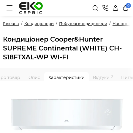
0
Головна
Кондиціонери
Побутові кондиціонери
Настінні
Кондиціонер Cooper&Hunter
SUPREME Continental (WHITE) CH-
S18FTXAL-WP WI-FI
0
про товар
Опис
Характеристики
Відгуки
Питан