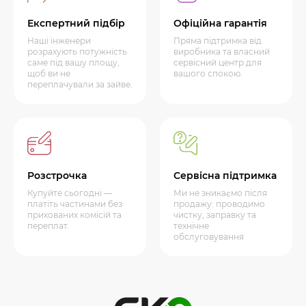
Експертний підбір
Офіційна гарантія
Наші інженери
Пряма підтримка від
розрахують потужність
виробника та власний
саме під вашу площу,
сервісний центр для
щоб ви не
вашого спокою.
переплачували за зайве.
Розстрочка
Сервісна підтримка
Купуйте сьогодні —
Ми не зникаємо після
платіть частинами без
продажу: проводимо
прихованих комісій та
чистку, заправку та
переплат.
технічне
обслуговування