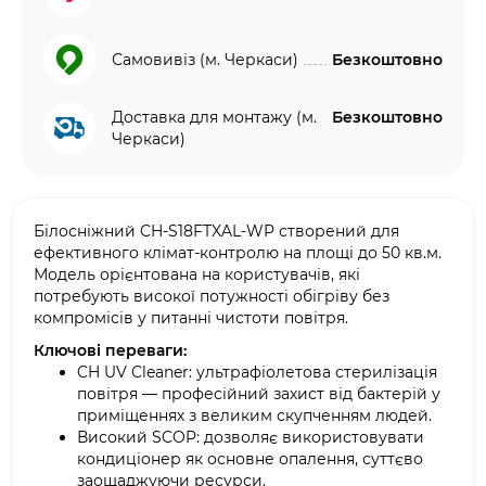
Самовивіз (м. Черкаси)
Безкоштовно
Доставка для монтажу (м.
Безкоштовно
Черкаси)
Білосніжний CH-S18FTXAL-WP створений для
ефективного клімат-контролю на площі до 50 кв.м.
Модель орієнтована на користувачів, які
потребують високої потужності обігріву без
компромісів у питанні чистоти повітря.
Ключові переваги:
CH UV Cleaner: ультрафіолетова стерилізація
повітря — професійний захист від бактерій у
приміщеннях з великим скупченням людей.
Високий SCOP: дозволяє використовувати
кондиціонер як основне опалення, суттєво
заощаджуючи ресурси.