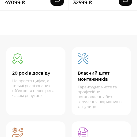
47099 ₴
32599 ₴
20 років досвіду
Власний штат
монтажників
Не просто цифра, а
тисячі реалізованих
Гарантуємо чисте та
об’єктів та перевірена
професійне
часом репутація.
встановлення без
залучення підрядників
«з вулиці»