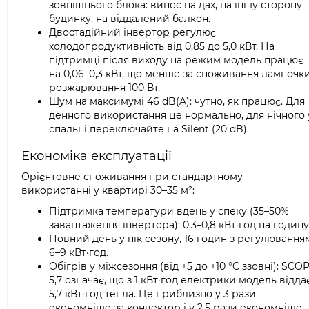
зовнішнього блока: винос на дах, на іншу сторону
будинку, на віддалений балкон.
Двостадійний інвертор регулює
холодопродуктивність від 0,85 до 5,0 кВт. На
підтримці після виходу на режим модель працює
на 0,06–0,3 кВт, що менше за споживання лампочк
розжарювання 100 Вт.
Шум на максимумі 46 dB(A): чутно, як працює. Для
денного використання це нормально, для нічного 
спальні переключайте на Silent (20 dB).
Економіка експлуатації
Орієнтовне споживання при стандартному
використанні у квартирі 30–35 м²:
Підтримка температури вдень у спеку (35–50%
завантаження інвертора): 0,3–0,8 кВт·год на годину
Повний день у пік сезону, 16 годин з регулювання
6–9 кВт·год.
Обігрів у міжсезоння (від +5 до +10 °C ззовні): SCO
5,7 означає, що з 1 кВт·год електрики модель відда
5,7 кВт·год тепла. Це приблизно у 3 рази
економніше за конвектор і у 2,5 рази економніше