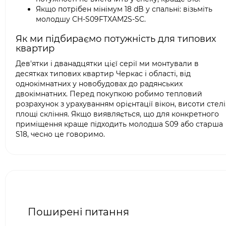
Якщо потрібен мінімум 18 dB у спальні: візьміть
молодшу CH-S09FTXAM2S-SC.
Як ми підбираємо потужність для типових
квартир
Дев'ятки і дванадцятки цієї серії ми монтували в
десятках типових квартир Черкас і області, від
однокімнатних у новобудовах до радянських
двокімнатних. Перед покупкою робимо тепловий
розрахунок з урахуванням орієнтації вікон, висоти стелі
площі скління. Якщо виявляється, що для конкретного
приміщення краще підходить молодша S09 або старша
S18, чесно це говоримо.
Поширені питання