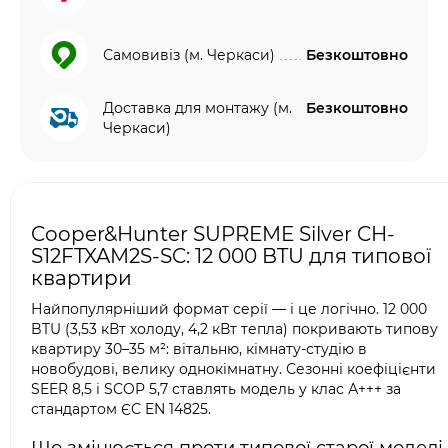
Самовивіз (м. Черкаси)
Безкоштовно
Доставка для монтажу (м.
Безкоштовно
Черкаси)
Cooper&Hunter SUPREME Silver CH-
S12FTXAM2S-SC: 12 000 BTU для типової
квартири
Найпопулярніший формат серії — і це логічно. 12 000
BTU (3,53 кВт холоду, 4,2 кВт тепла) покривають типову
квартиру 30–35 м²: вітальню, кімнату-студію в
новобудові, велику однокімнатну. Сезонні коефіцієнти
SEER 8,5 і SCOP 5,7 ставлять модель у клас А+++ за
стандартом ЄС EN 14825.