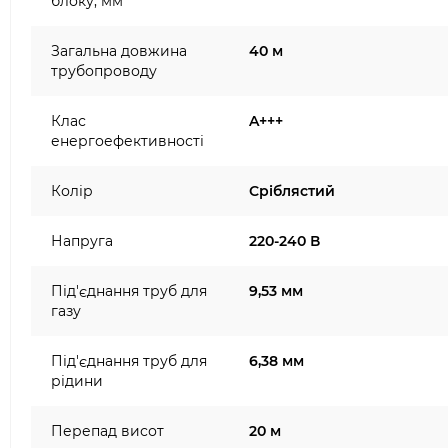
блоку, мм
Загальна довжина
40 м
трубопроводу
Клас
A+++
енергоефективності
Колір
Сріблястий
Напруга
220-240 В
Під'єднання труб для
9,53 мм
газу
Під'єднання труб для
6,38 мм
рідини
Перепад висот
20 м