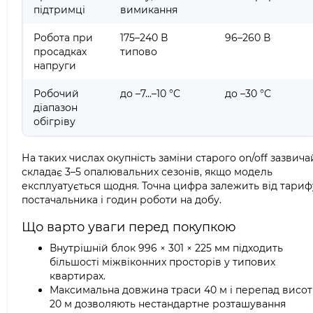
підтримці
вимикання
Робота при
175–240 В
96–260 В
просадках
типово
напруги
Робочий
до –7...–10 °C
до –30 °C
діапазон
обігріву
На таких числах окупність заміни старого on/off зазвича
складає 3–5 опалювальних сезонів, якщо модель
експлуатується щодня. Точна цифра залежить від тариф
постачальника і годин роботи на добу.
Що варто уваги перед покупкою
Внутрішній блок 996 × 301 × 225 мм підходить
більшості міжвіконних просторів у типових
квартирах.
Максимальна довжина траси 40 м і перепад висот
20 м дозволяють нестандартне розташування