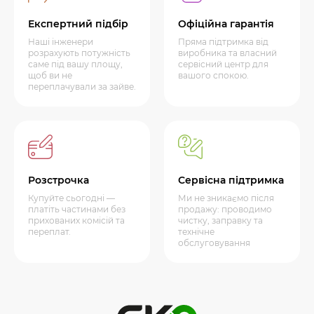
Експертний підбір
Офіційна гарантія
Наші інженери
Пряма підтримка від
розрахують потужність
виробника та власний
саме під вашу площу,
сервісний центр для
щоб ви не
вашого спокою.
переплачували за зайве.
Розстрочка
Сервісна підтримка
Купуйте сьогодні —
Ми не зникаємо після
платіть частинами без
продажу: проводимо
прихованих комісій та
чистку, заправку та
переплат.
технічне
обслуговування