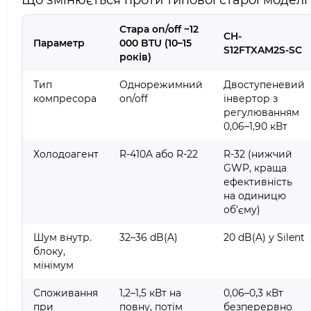
Що змінюється проти типової старої моделі
Стара on/off ~12
CH-
Параметр
000 BTU (10–15
S12FTXAM2S-SC
років)
Тип
Однорежимний
Двоступеневий
компресора
on/off
інвертор з
регулюванням
0,06–1,90 кВт
Холодоагент
R-410A або R-22
R-32 (нижчий
GWP, краща
ефективність
на одиницю
об'єму)
Шум внутр.
32–36 dB(A)
20 dB(A) у Silent
блоку,
мінімум
Споживання
1,2–1,5 кВт на
0,06–0,3 кВт
при
повну, потім
безперервно