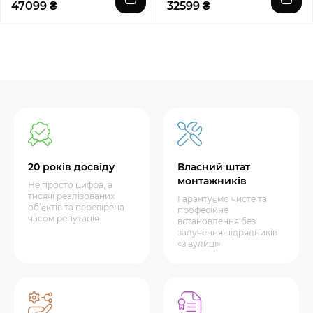
47099 ₴
32599 ₴
20 років досвіду
Власний штат
монтажників
Не просто цифра, а
тисячі реалізованих
Гарантуємо чисте та
об’єктів та перевірена
професійне
часом репутація.
встановлення без
залучення підрядників
«з вулиці»