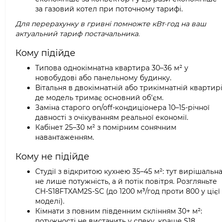
за газовий котел при поточному тарифі.
Для перерахунку в гривні помножте кВт·год на ваш
актуальний тариф постачальника.
Кому підійде
Типова однокімнатна квартира 30–36 м² у
новобудові або панельному будинку.
Вітальня в двокімнатній або трикімнатній квартирі
де модель тримає основний об'єм.
Заміна старого on/off-кондиціонера 10–15-річної
давності з очікуванням реальної економії.
Кабінет 25–30 м² з помірним сонячним
навантаженням.
Кому не підійде
Студії з відкритою кухнею 35–45 м²: тут вирішальн
не лише потужність, а й потік повітря. Розгляньте
CH-S18FTXAM2S-SC (до 1200 м³/год проти 800 у цієї
моделі).
Кімнати з повним південним склінням 30+ м²:
потужності не вистачить у спеку, краще S18.