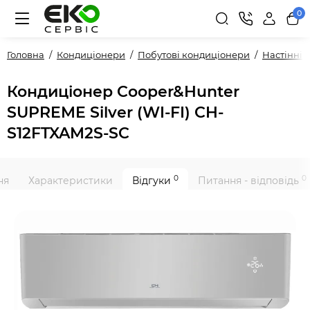
0
Головна
Кондиціонери
Побутові кондиціонери
Настінні
Кондиціонер Cooper&Hunter
SUPREME Silver (WI-FI) CH-
S12FTXAM2S-SC
0
0
ня
Характеристики
Відгуки
Питання - відповідь