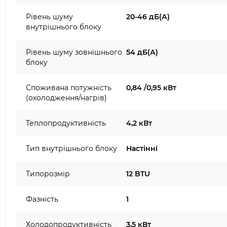
Рівень шуму
20-46 дБ(А)
внутрішнього блоку
Рівень шуму зовнішнього
54 дБ(А)
блоку
Споживана потужність
0,84 /0,95 кВт
(охолодження/нагрів)
Теплопродуктивність
4,2 кВт
Тип внутрішнього блоку
Настінні
Типорозмір
12 BTU
Фазність
1
Холодопродуктивність
3,5 кВт