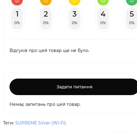
1
2
3
4
5
0%
0%
0%
0%
0%
Відгуків про цей товар ще не було.
Задати питання
Немає запитань про цей товар.
Теги:
SUPREME Silver (WI-FI)