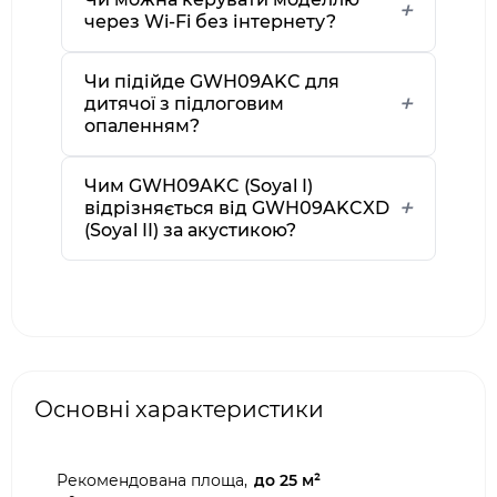
через Wi-Fi без інтернету?
Чи підійде GWH09AKC для
дитячої з підлоговим
опаленням?
Чим GWH09AKC (Soyal I)
відрізняється від GWH09AKCXD
(Soyal II) за акустикою?
Основні характеристики
Рекомендована площа,
до 25 м²