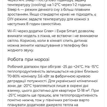
через ніч. Sleep 1 поступово підвищує задану
температуру (cooling) на 1-2°C через 1-2 години.
Sleep 4 — режим денного сну з більш плавним
зростанням. Якщо стандартні криві не підходять, є
DIY-режим: задаєте температуру для кожної з
наступних 8 годин самостійно.
Wi-Fi через додатки Gree+ і Ewpe Smart дозволяє
вмикати модель з ліжка, не встаючи і не вмикаючи
світло. Корисно, коли в кімнаті спить дитина:
можна змінити налаштування з телефону без
жодного звуку.
Робота при морозі
Робочий діапазон при обігріві -25 до +24°C. На -15°C
теплопродуктивність залишається на рівні близько
70-80% номіналу 3,6 кВт за фабричною кривою
деградації потужності. Для української кліматичної
зони, де -20°C трапляються лише в окремі дні
взимку, цього достатньо для квартири 12-18 м². При
-25°C модель ще працює, але теплопродуктивність
помітно нижча, тож у північних регіонах варто
планувати додаткове джерело тепла на