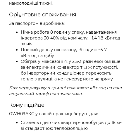
найхолодніші тижні.
Орієнтовне споживання
За паспортом виробника:
Нічна робота 8 годин у спеку, навантаження
інвертора 30-40% від номіналу: ~1,4-1,8 кВт·год
за ніч
Повний день у пік сезону, 16 годин: ~5-7
кВт·год на добу
Обігрів у міжсезоння: у 2,5-3 рази економніше
за електричний конвектор тієї ж потужності,
бо інверторний кондиціонер переносить
тепло з вулиці, а не генерує його напряму
Для перерахунку в гривні помножте кВт·год на ваш
актуальний тариф постачальника.
Кому підійде
GWH09AKC у нашій практиці беруть для:
Спалень і дитячих квартир-новобудов до 18 м²
зі стандартною теплоізоляцією