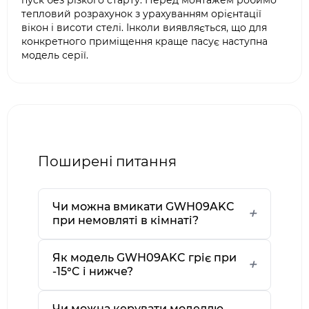
пуск без різкого старту. Перед монтажем робимо
тепловий розрахунок з урахуванням орієнтації
вікон і висоти стелі. Інколи виявляється, що для
конкретного приміщення краще пасує наступна
модель серії.
Поширені питання
Чи можна вмикати GWH09AKC
при немовляті в кімнаті?
Як модель GWH09AKC гріє при
-15°C і нижче?
Чи можна керувати моделлю