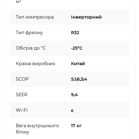
м²
Тип компресора
Інверторний
Тип фреону
R32
Обігрів до °C
-25°C
Країна виробник
Китай
SCOP
5,1;6,3;4
SEER
9,4
Wi-Fi
є
Вага внутрішнього
17 кг
блоку