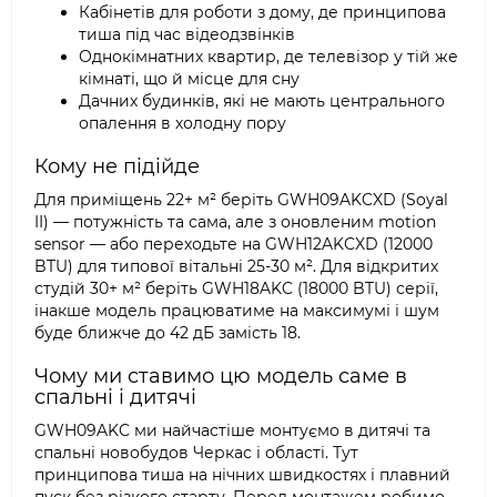
Кабінетів для роботи з дому, де принципова
тиша під час відеодзвінків
Однокімнатних квартир, де телевізор у тій же
кімнаті, що й місце для сну
Дачних будинків, які не мають центрального
опалення в холодну пору
Кому не підійде
Для приміщень 22+ м² беріть GWH09AKCXD (Soyal
II) — потужність та сама, але з оновленим motion
sensor — або переходьте на GWH12AKCXD (12000
BTU) для типової вітальні 25-30 м². Для відкритих
студій 30+ м² беріть GWH18AKC (18000 BTU) серії,
інакше модель працюватиме на максимумі і шум
буде ближче до 42 дБ замість 18.
Чому ми ставимо цю модель саме в
спальні і дитячі
GWH09AKC ми найчастіше монтуємо в дитячі та
спальні новобудов Черкас і області. Тут
принципова тиша на нічних швидкостях і плавний