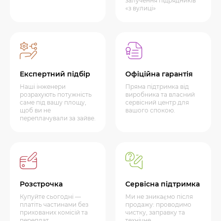
залучення підрядників
«з вулиці»
Експертний підбір
Офіційна гарантія
Наші інженери
Пряма підтримка від
розрахують потужність
виробника та власний
саме під вашу площу,
сервісний центр для
щоб ви не
вашого спокою.
переплачували за зайве.
Розстрочка
Сервісна підтримка
Купуйте сьогодні —
Ми не зникаємо після
платіть частинами без
продажу: проводимо
прихованих комісій та
чистку, заправку та
переплат.
технічне