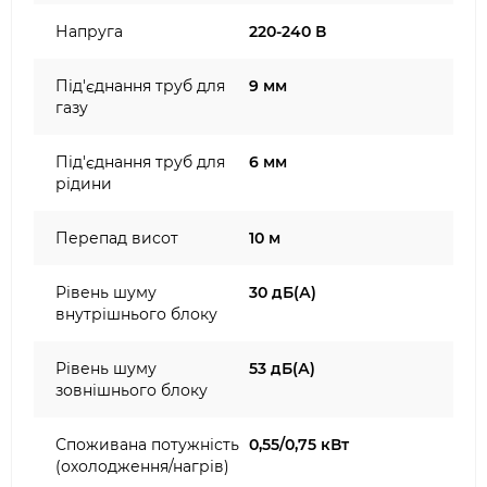
Напруга
220-240 В
Під'єднання труб для
9 мм
газу
Під'єднання труб для
6 мм
рідини
Перепад висот
10 м
Рівень шуму
30 дБ(А)
внутрішнього блоку
Рівень шуму
53 дБ(А)
зовнішнього блоку
Споживана потужність
0,55/0,75 кВт
(охолодження/нагрів)