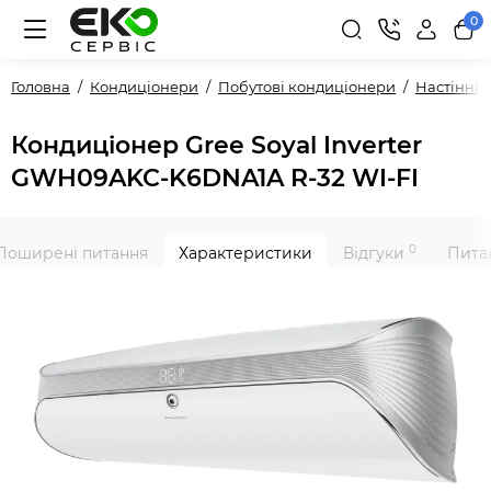
0
Головна
Кондиціонери
Побутові кондиціонери
Настінні
Кондиціонер Gree Soyal Inverter
GWH09AKC-K6DNA1A R-32 WI-FI
0
Поширені питання
Характеристики
Відгуки
Питан