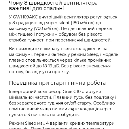
Чому 8 швидкостей вентилятора
важливі для спальні
У GWH09AKC внутрішній вентилятор регулюється
у 8 градаціях: від super-silent (180 м³/год) до
максимуму (700 м³/год). Це дає плавний перехід
між тишею і потужним обдувом без різкого
стрибка гучності при перемиканні швидкостей.
Ви приходите в кімнату після охолодження на
максимумі, перемикаєтесь у режим Sleep, і модель
плавно сповільнюється через кілька проміжних
швидкостей до 18-19 дБ. Без різкого зменшення
потоку, без відчуття протягу.
Поведінка при старті і нічна робота
Інверторний компресор Gree G10 стартує з
мінімальної частоти. Плавний пуск, без поштовху і
без характерного гудіння on/off-старту. Особливо
помітно вночі: якщо ви вмикаєте кондиціонер з
пульта о 3 ночі, вас не розбудить.
Режим Sleep має 4 варіанти кривих температури