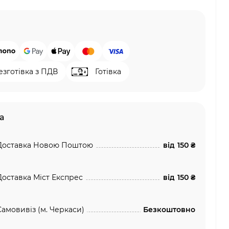
езготівка з ПДВ
Готівка
а
Доставка Новою Поштою
від
150 ₴
Доставка Міст Експрес
від
150 ₴
Самовивіз (м. Черкаси)
Безкоштовно