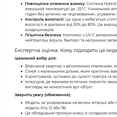
Повноцінне опалення взимку.
Система Hybrid 
зовнішній температурі до -25°C. Унікальний а
годин без зупинок на «відтаювання», усуваючи 
Контроль вологості.
Це одна з небагатьох сплі
вологості в діапазоні від 30% до 80%. Це вир
кондиціонерів.
Гігієнічна безпека.
Комплекс з UV-C випромінюв
нейтралізує віруси, бактерії та неприємні за
Експертна оцінка: Кому підходить ця мод
Ідеальний вибір для:
Власників квартир з автономним опаленням, як
Сімей з маленькими дітьми, яким критично важл
Користувачів, чутливих до сухості повітря та як
Інтер'єрів, де важлива естетика: повністю зак
виглядає як монолітний арт-об'єкт.
Зверніть увагу (обмеження):
Модель не розрахована на великі вітальні або
модель Airy 12 або 18).
Це обладнання преміум-класу зі складною еле