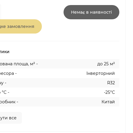
Немає в наявності
ке замовлення
тики
вана площа, м² -
до 25 м²
есора -
Інверторний
у -
R32
 °C -
-25°C
робник -
Китай
ути все