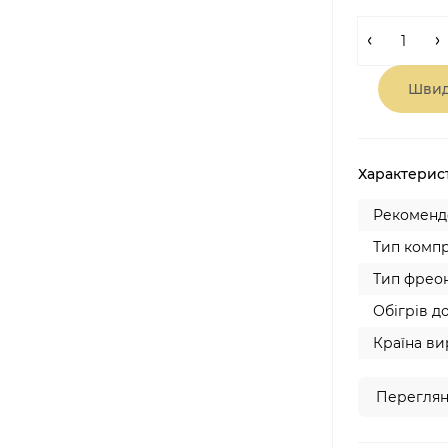
Швид
Характерис
Рекомендо
Тип компр
Тип фреон
Обігрів до
Країна ви
Переглян