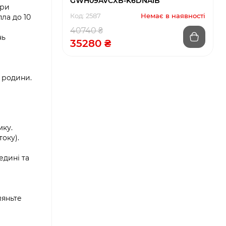
GWH09AVCXB-K6DNA1B
при
Код: 2587
Немає в наявності
ла до 10
40740 ₴
нь
35280 ₴
a
я родини.
мку.
оку).
едині та
ляньте