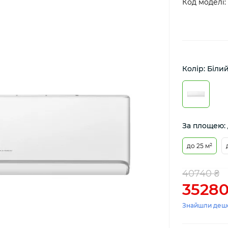
Код моделі:
Колір: Біли
За площею: 
до 25 м²
40740 ₴
35280
Знайшли деш