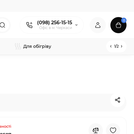
0
(098) 256-15-15
Офіс в м. Черкаси
Для обігріву
1/2
вності