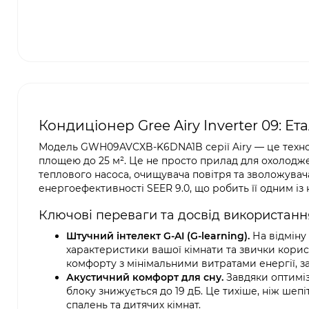
Кондиціонер Gree Airy Inverter 09: Е
Модель GWH09AVCXB-K6DNA1B серії Airy — це технол
площею до 25 м². Це не просто прилад для охолоджен
теплового насоса, очищувача повітря та зволожувач
енергоефективності SEER 9.0, що робить її одним із
Ключові переваги та досвід використанн
Штучний інтелект G-AI (G-learning).
На відміну
характеристики вашої кімнати та звички кори
комфорту з мінімальними витратами енергії, 
Акустичний комфорт для сну.
Завдяки оптиміз
блоку знижується до 19 дБ. Це тихіше, ніж ш
спалень та дитячих кімнат.