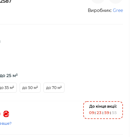
2587
Виробник:
Gree
й
до 25 м²
до 35 м²
до 50 м²
до 70 м²
До кінця акції:
 ₴
0
9
2
3
5
9
5
4
евше?