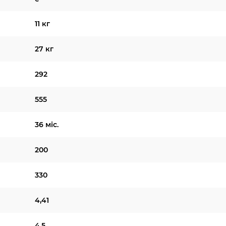
11 кг
27 кг
292
555
36 міс.
200
330
4,41
4,5