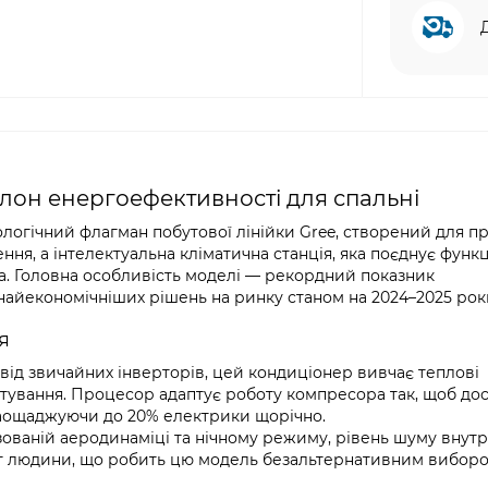
талон енергоефективності для спальні
огічний флагман побутової лінійки Gree, створений для п
ня, а інтелектуальна кліматична станція, яка поєднує функц
а. Головна особливість моделі — рекордний показник
 найекономічніших рішень на ринку станом на 2024–2025 рок
я
 від звичайних інверторів, цей кондиціонер вивчає теплові
стування. Процесор адаптує роботу компресора так, щоб до
заощаджуючи до 20% електрики щорічно.
ованій аеродинаміці та нічному режиму, рівень шуму внут
епіт людини, що робить цю модель безальтернативним вибор