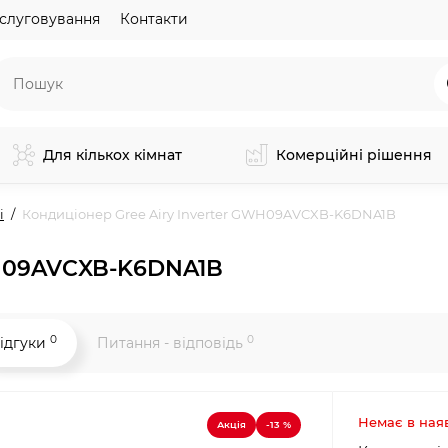
слуговування
Контакти
Для кількох кімнат
Комерційні рішення
і
Кондиціонер Gree Airy Inverter GWH09AVCXB-K6DNA1B
WH09AVCXB-K6DNA1B
0
0
ідгуки
Питання - відповідь
Немає в ная
Акція
-13 %