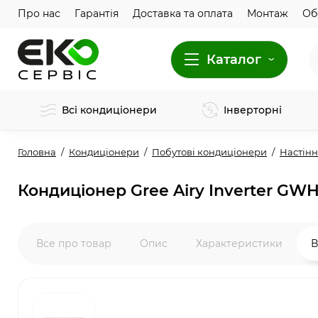
Про нас
Гарантія
Доставка та оплата
Монтаж
Об
Каталог
Всі кондиціонери
Інверторні
Головна
Кондиціонери
Побутові кондиціонери
Настінн
Кондиціонер Gree Airy Inverter G
Все про товар
Опис
Характеристики
В