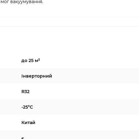
мог вакуумування.
до 25 м²
Інверторний
R32
-25°C
Китай
є