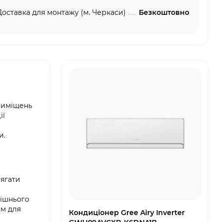
Доставка для монтажу (м. Черкаси)
Безкоштовно
риміщень
ії
и.
сягати
рішнього
ом для
Кондиціонер Gree Airy Inverter