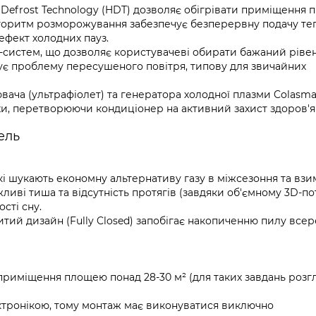
Defrost Technology (HDT) дозволяє обігрівати приміщення 
лгоритм розморожування забезпечує безперервну подачу теп
ефект холодних пауз.
т-систем, що дозволяє користувачеві обирати бажаний ріве
ішує проблему пересушеного повітря, типову для звичайних
ача (ультрафіолет) та генератора холодної плазми Colasm
пахи, перетворюючи кондиціонер на активний захист здоров'
ель
і шукають економну альтернативу газу в міжсезоння та взи
иві тиша та відсутність протягів (завдяки об'ємному 3D-пот
ості сну.
ритий дизайн (Fully Closed) запобігає накопиченню пилу всер
 приміщення площею понад 28-30 м² (для таких завдань розг
ктронікою, тому монтаж має виконуватися виключно