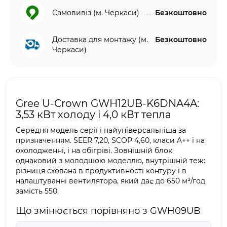
Самовивіз (м. Черкаси)
Безкоштовно
Доставка для монтажу (м.
Безкоштовно
Черкаси)
Gree U-Crown GWH12UB-K6DNA4A:
3,53 кВт холоду і 4,0 кВт тепла
Середня модель серії і найуніверсальніша за
призначенням. SEER 7,20, SCOP 4,60, класи A++ і на
охолодженні, і на обігріві. Зовнішній блок
однаковий з молодшою моделлю, внутрішній теж:
різниця схована в продуктивності контуру і в
налаштуванні вентилятора, який дає до 650 м³/год
замість 550.
Що змінюється порівняно з GWH09UB