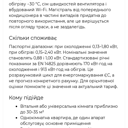
обігріву −30 °C, сім швидкостей вентилятора і
вбудований Wi-Fi. Магістраль від попереднього
кондиціонера в частині випадків придатна до
повторного використання, але це вирішується
після огляду траси, а не заздалегідь.
Скільки споживає
Паспортні діапазони: при охолодженні 0,13–1,80 кВт,
при обігріві 0,15–2,40 кВт. Номінальні значення
становлять 0,88 і 1,00 кВт. Стандартизовані річні
показники за EN 14825 дорівнюють 170 кВт·год на
охолодження і 913 кВт·год на обігрів. Це
розрахунковий цикл для енергомаркування ЄС, а
не прогноз конкретного рахунку. Для орієнтовної
оцінки помножте ці значення на актуальний тариф.
Кому підійде
Вітальня або універсальна кімната приблизно
до 30–35 м²
Однокімнатна квартира, де один апарат
обслуговує основне приміщення