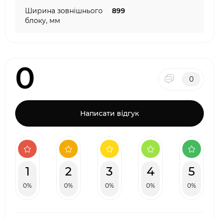
Ширина зовнішнього
899
блоку, мм
0
0
Написати відгук
1
2
3
4
5
0%
0%
0%
0%
0%