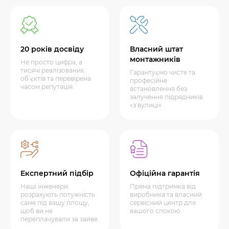
20 років досвіду
Власний штат
монтажників
Не просто цифра, а
тисячі реалізованих
Гарантуємо чисте та
об’єктів та перевірена
професійне
часом репутація.
встановлення без
залучення підрядників
«з вулиці»
Експертний підбір
Офіційна гарантія
Наші інженери
Пряма підтримка від
розрахують потужність
виробника та власний
саме під вашу площу,
сервісний центр для
щоб ви не
вашого спокою.
переплачували за зайве.