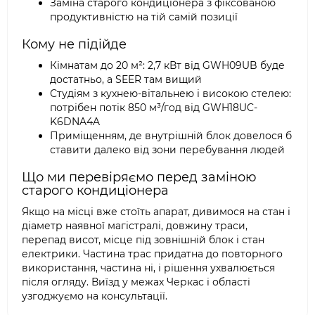
Заміна старого кондиціонера з фіксованою
продуктивністю на тій самій позиції
Кому не підійде
Кімнатам до 20 м²: 2,7 кВт від GWH09UB буде
достатньо, а SEER там вищий
Студіям з кухнею-вітальнею і високою стелею:
потрібен потік 850 м³/год від GWH18UC-
K6DNA4A
Приміщенням, де внутрішній блок довелося б
ставити далеко від зони перебування людей
Що ми перевіряємо перед заміною
старого кондиціонера
Якщо на місці вже стоїть апарат, дивимося на стан і
діаметр наявної магістралі, довжину траси,
перепад висот, місце під зовнішній блок і стан
електрики. Частина трас придатна до повторного
використання, частина ні, і рішення ухвалюється
після огляду. Виїзд у межах Черкас і області
узгоджуємо на консультації.