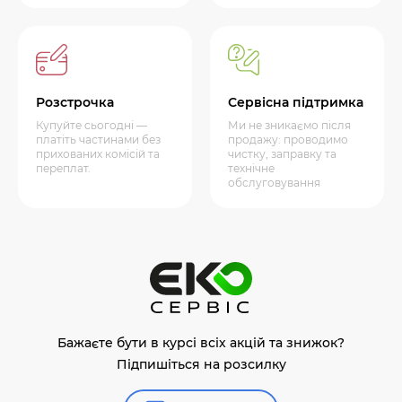
Розстрочка
Сервісна підтримка
Купуйте сьогодні —
Ми не зникаємо після
платіть частинами без
продажу: проводимо
прихованих комісій та
чистку, заправку та
переплат.
технічне
обслуговування
Бажаєте бути в курсі всіх акцій та знижок?
Підпишіться на розсилку