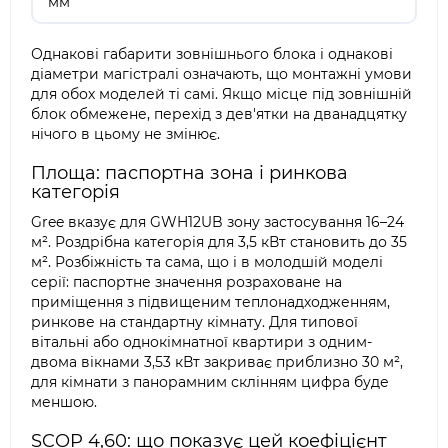
мм
Однакові габарити зовнішнього блока і однакові
діаметри магістралі означають, що монтажні умови
для обох моделей ті самі. Якщо місце під зовнішній
блок обмежене, перехід з дев'ятки на дванадцятку
нічого в цьому не змінює.
Площа: паспортна зона і ринкова
категорія
Gree вказує для GWH12UB зону застосування 16–24
м². Роздрібна категорія для 3,5 кВт становить до 35
м². Розбіжність та сама, що і в молодшій моделі
серії: паспортне значення розраховане на
приміщення з підвищеним теплонадходженням,
ринкове на стандартну кімнату. Для типової
вітальні або однокімнатної квартири з одним-
двома вікнами 3,53 кВт закриває приблизно 30 м²,
для кімнати з панорамним склінням цифра буде
меншою.
SCOP 4,60: що показує цей коефіцієнт