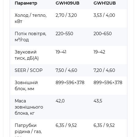
Параметр
GWH09UB
GWH12UB
Холод / тепло,
2,70 / 3,20
3,53 / 4,00
кВт
Потік повітря,
220–550
200–650
м³/год
Звуковий
19–41
19–42
тиск, дБ(A)
SEER / SCOP
7,50 / 4,60
7,20 / 4,60
Зовнішній
899×596×378
899×596×378
блок, мм
Маса
42,0
43,5
зовнішнього
блока, кг
Патрубки
6,35 / 9,52
6,35 / 9,52
рідина / газ,