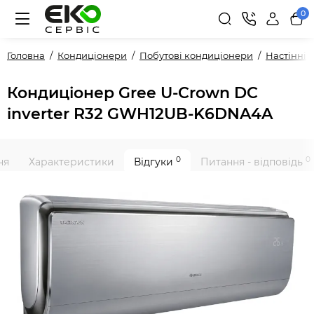
0
Головна
Кондиціонери
Побутові кондиціонери
Настінні
Кондиціонер Gree U-Crown DC
inverter R32 GWH12UB-K6DNA4A
0
0
ня
Характеристики
Відгуки
Питання - відповідь