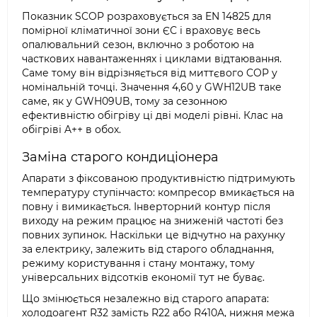
Показник SCOP розраховується за EN 14825 для
помірної кліматичної зони ЄС і враховує весь
опалювальний сезон, включно з роботою на
часткових навантаженнях і циклами відтаювання.
Саме тому він відрізняється від миттєвого COP у
номінальній точці. Значення 4,60 у GWH12UB таке
саме, як у GWH09UB, тому за сезонною
ефективністю обігріву ці дві моделі рівні. Клас на
обігріві A++ в обох.
Заміна старого кондиціонера
Апарати з фіксованою продуктивністю підтримують
температуру ступінчасто: компресор вмикається на
повну і вимикається. Інверторний контур після
виходу на режим працює на зниженій частоті без
повних зупинок. Наскільки це відчутно на рахунку
за електрику, залежить від старого обладнання,
режиму користування і стану монтажу, тому
універсальних відсотків економії тут не буває.
Що змінюється незалежно від старого апарата:
холодоагент R32 замість R22 або R410A, нижня межа