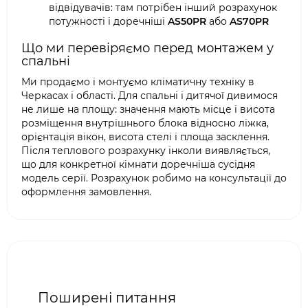
відвідувачів: там потрібен інший розрахунок
потужності і доречніші
AS50PR
або
AS70PR
Що ми перевіряємо перед монтажем у
спальні
Ми продаємо і монтуємо кліматичну техніку в
Черкасах і області. Для спальні і дитячої дивимося
не лише на площу: значення мають місце і висота
розміщення внутрішнього блока відносно ліжка,
орієнтація вікон, висота стелі і площа засклення.
Після теплового розрахунку інколи виявляється,
що для конкретної кімнати доречніша сусідня
модель серії. Розрахунок робимо на консультації до
оформлення замовлення.
Поширені питання