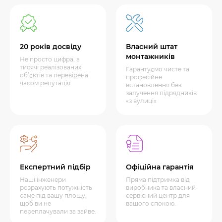
20 років досвіду
Власний штат
монтажників
Не просто цифра, а
тисячі реалізованих
Гарантуємо чисте та
об’єктів та перевірена
професійне
часом репутація.
встановлення без
залучення підрядників
«з вулиці»
Експертний підбір
Офіційна гарантія
Наші інженери
Пряма підтримка від
розрахують потужність
виробника та власний
саме під вашу площу,
сервісний центр для
щоб ви не
вашого спокою.
переплачували за зайве.