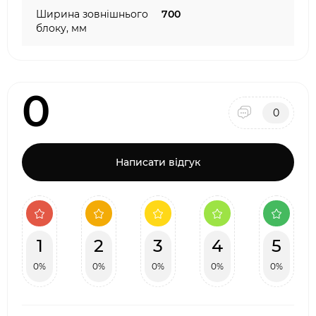
Ширина зовнішнього
700
блоку, мм
0
0
Написати відгук
1
2
3
4
5
0%
0%
0%
0%
0%