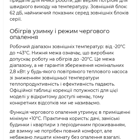
придатні для нічної роботи, дві верхні потрібні для
швидкого виходу на температуру. Зовнішній блок:
62 дБ, найнижчий показник серед зовнішніх блоків
серії.
Обігрів узимку і режим чергового
опалення
Робочий діапазон зовнішніх температур: від -20°C
до +43°C. Нижня межа означає, що виробник
допускає роботу на обігрів до -20°C. Це межа
діапазону, а не гарантія збереження номінальних
2,8 кВт: у будь-якого повітряного теплового насоса
зі зниженням зовнішньої температури
теплопродуктивність і ефективність падають.
Офіційної таблиці корекції потужності для цієї
моделі у відкритому доступі немає, тому
конкретних відсотків ми не називаємо.
Функція чергового опалення утримує в приміщенні
мінімум +10°C. Практична користь: дачі, заміські
будинки і квартири з періодичним проживанням,
де взимку не потрібен повний комфорт, але
небажано лишати кімнату без опалення взагалі.