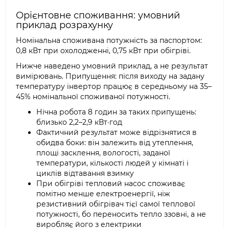
Орієнтовне споживання: умовний
приклад розрахунку
Номінальна споживана потужність за паспортом:
0,8 кВт при охолодженні, 0,75 кВт при обігріві.
Нижче наведено умовний приклад, а не результат
вимірювань. Припущення: після виходу на задану
температуру інвертор працює в середньому на 35–
45% номінальної споживаної потужності.
Нічна робота 8 годин за таких припущень:
близько 2,2–2,9 кВт·год
Фактичний результат може відрізнятися в
обидва боки: він залежить від утеплення,
площі засклення, вологості, заданої
температури, кількості людей у кімнаті і
циклів відтавання взимку
При обігріві тепловий насос споживає
помітно менше електроенергії, ніж
резистивний обігрівач тієї самої теплової
потужності, бо переносить тепло ззовні, а не
виробляє його з електрики