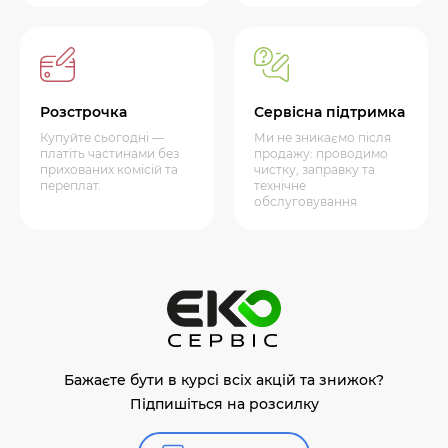
Розстрочка
Сервісна підтримка
Купуйте сьогодні —
Ми не зникаємо після
платіть частинами без
продажу: проводимо
прихованих комісій та
чистку, заправку та
переплат.
технічне
обслуговування
Бажаєте бути в курсі всіх акцій та знижок?
Підпишіться на розсилку