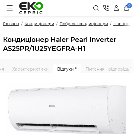
0
Головна
Кондиціонери
Побутові кондиціонери
Настінні
Кондиціонер Haier Pearl Inverter
AS25PR/1U25YEGFRA-H1
0
0
ня
Характеристики
Відгуки
Питання - відповідь