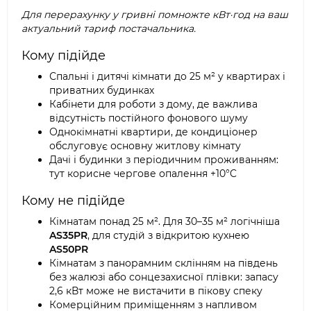
Для перерахунку у гривні помножте кВт·год на ваш
актуальний тариф постачальника.
Кому підійде
Спальні і дитячі кімнати до 25 м² у квартирах і
приватних будинках
Кабінети для роботи з дому, де важлива
відсутність постійного фонового шуму
Однокімнатні квартири, де кондиціонер
обслуговує основну житлову кімнату
Дачі і будинки з періодичним проживанням:
тут корисне чергове опалення +10°C
Кому не підійде
Кімнатам понад 25 м². Для 30–35 м² логічніша
AS35PR
, для студій з відкритою кухнею
AS50PR
Кімнатам з панорамним склінням на південь
без жалюзі або сонцезахисної плівки: запасу
2,6 кВт може не вистачити в пікову спеку
Комерційним приміщенням з напливом