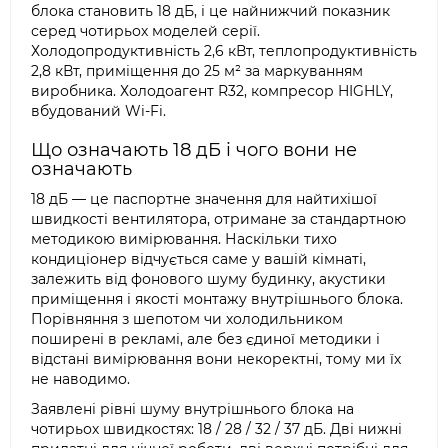
блока становить 18 дБ, і це найнижчий показник
серед чотирьох моделей серії.
Холодопродуктивність 2,6 кВт, теплопродуктивність
2,8 кВт, приміщення до 25 м² за маркуванням
виробника. Холодоагент R32, компресор HIGHLY,
вбудований Wi-Fi.
Що означають 18 дБ і чого вони не
означають
18 дБ — це паспортне значення для найтихішої
швидкості вентилятора, отримане за стандартною
методикою вимірювання. Наскільки тихо
кондиціонер відчується саме у вашій кімнаті,
залежить від фонового шуму будинку, акустики
приміщення і якості монтажу внутрішнього блока.
Порівняння з шепотом чи холодильником
поширені в рекламі, але без єдиної методики і
відстані вимірювання вони некоректні, тому ми їх
не наводимо.
Заявлені рівні шуму внутрішнього блока на
чотирьох швидкостях: 18 / 28 / 32 / 37 дБ. Дві нижні