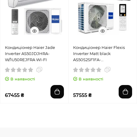
Кондиціонер Haier Jade
Кондиціонер Haier Flexis
Inverter AS50JDJHRA-
Inverter Matt black
W/1U50REJFRA WI-FI
AS50S2SF1FA-
BH1/1U50KEFFRA -1
В наявності
В наявності
67455 ₴
57555 ₴