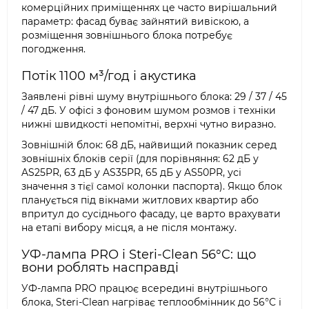
комерційних приміщеннях це часто вирішальний
параметр: фасад буває зайнятий вивіскою, а
розміщення зовнішнього блока потребує
погодження.
Потік 1100 м³/год і акустика
Заявлені рівні шуму внутрішнього блока: 29 / 37 / 45
/ 47 дБ. У офісі з фоновим шумом розмов і техніки
нижні швидкості непомітні, верхні чутно виразно.
Зовнішній блок: 68 дБ, найвищий показник серед
зовнішніх блоків серії (для порівняння: 62 дБ у
AS25PR, 63 дБ у AS35PR, 65 дБ у AS50PR, усі
значення з тієї самої колонки паспорта). Якщо блок
планується під вікнами житлових квартир або
впритул до сусіднього фасаду, це варто врахувати
на етапі вибору місця, а не після монтажу.
УФ-лампа PRO і Steri-Clean 56°C: що
вони роблять насправді
УФ-лампа PRO працює всередині внутрішнього
блока, Steri-Clean нагріває теплообмінник до 56°C і