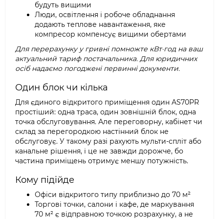
будуть вищими
Люди, освітлення і робоче обладнання
додають теплове навантаження, яке
компресор компенсує вищими обертами
Для перерахунку у гривні помножте кВт·год на ваш
актуальний тариф постачальника. Для юридичних
осіб надаємо погоджені первинні документи.
Один блок чи кілька
Для єдиного відкритого приміщення один AS70PR
простіший: одна траса, один зовнішній блок, одна
точка обслуговування. Але переговорну, кабінет чи
склад за перегородкою настінний блок не
обслуговує. У такому разі рахують мульти-спліт або
канальне рішення, і це не завжди дорожче, бо
частина приміщень отримує меншу потужність.
Кому підійде
Офіси відкритого типу приблизно до 70 м²
Торгові точки, салони і кафе, де маркування
70 м² є відправною точкою розрахунку, а не