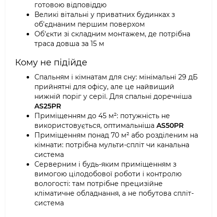
готовою відповіддю
Великі вітальні у приватних будинках з
об'єднаним першим поверхом
Об'єкти зі складним монтажем, де потрібна
траса довша за 15 м
Кому не підійде
Спальням і кімнатам для сну: мінімальні 29 дБ
прийнятні для офісу, але це найвищий
нижній поріг у серії. Для спальні доречніша
AS25PR
Приміщенням до 45 м²: потужність не
використовується, оптимальніша
AS50PR
Приміщенням понад 70 м² або розділеним на
кімнати: потрібна мульти-спліт чи канальна
система
Серверним і будь-яким приміщенням з
вимогою цілодобової роботи і контролю
вологості: там потрібне прецизійне
кліматичне обладнання, а не побутова спліт-
система