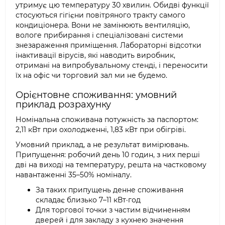
утримує цю температуру 30 хвилин. Обидві функції
стосуються гігієни повітряного тракту самого
кондиціонера. Вони не замінюють вентиляцію,
вологе прибирання і спеціалізовані системи
знезараження приміщення. Лабораторні відсотки
інактивації вірусів, які наводить виробник,
отримані на випробувальному стенді, і переносити
їх на офіс чи торговий зал ми не будемо.
Орієнтовне споживання: умовний
приклад розрахунку
Номінальна споживана потужність за паспортом:
2,11 кВт при охолодженні, 1,83 кВт при обігріві.
Умовний приклад, а не результат вимірювань.
Припущення: робочий день 10 годин, з них перші
дві на виході на температуру, решта на частковому
навантаженні 35–50% номіналу.
За таких припущень денне споживання
складає близько 7–11 кВт·год
Для торгової точки з частим відчиненням
дверей і для закладу з кухнею значення