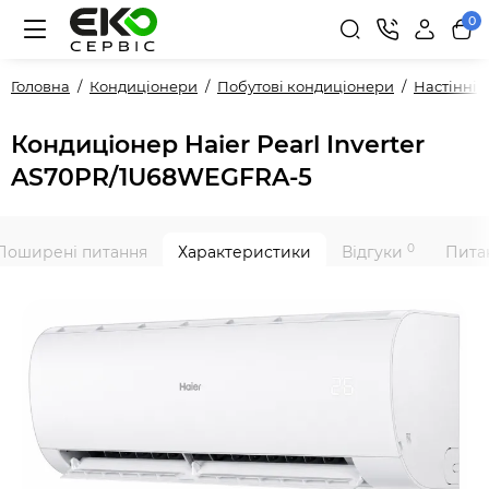
0
Головна
Кондиціонери
Побутові кондиціонери
Настінні
Кондиціонер Haier Pearl Inverter
AS70PR/1U68WEGFRA-5
0
Поширені питання
Характеристики
Відгуки
Питан