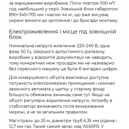
за маркуванням виробника. Потік повітря 1100 м³/
год, найбільший у серії. Зовнішній блок габаритом
890×340×705 мм і масою 44 кг, що вже висуває
окремі вимоги до кріплення і до бригади монтажу.
Електроживлення і місце під зовнішній
блок
Номінальна напруга живлення: 220–240 В, одна
фаза, 50 Гц. Ширшого допустимого діапазону
виробник у відкритій документації не наводить,
тому конкретних меж просадок ми не називаємо:
без сервісного мануалу це були б вигадані цифри.
Для комерційного об'єкта важливіші доступна
потужність електромережі приміщення і номінал
захисного автомата у щитку: у старому фонді
більшість обмежень виникає саме тут. Якщо на
об'єкті регулярні відхилення напруги, потребу в
стабілізаторі визначають після вимірювання
мережі, а не за загальним правилом.
Магістраль: до 25 м, діаметри труб 6,35 мм рідина і
12,7 мм газ. Такий самий запас має AS50PR. У