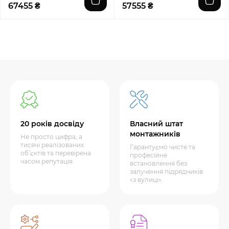
67455 ₴
57555 ₴
20 років досвіду
Власний штат
монтажників
Не просто цифра, а
тисячі реалізованих
Гарантуємо чисте та
об’єктів та перевірена
професійне
часом репутація.
встановлення без
залучення підрядників
«з вулиці»