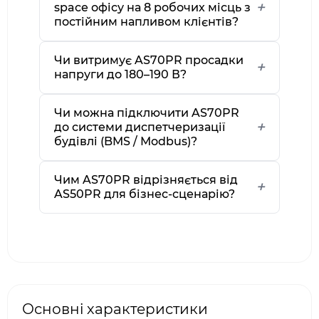
space офісу на 8 робочих місць з
постійним напливом клієнтів?
Чи витримує AS70PR просадки
напруги до 180–190 В?
Чи можна підключити AS70PR
до системи диспетчеризації
будівлі (BMS / Modbus)?
Чим AS70PR відрізняється від
AS50PR для бізнес-сценарію?
Основні характеристики