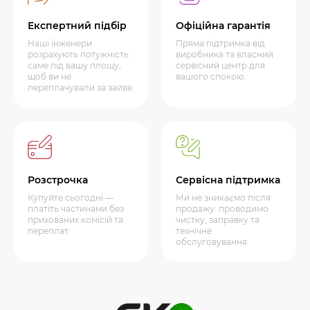
Експертний підбір
Офіційна гарантія
Наші інженери
Пряма підтримка від
розрахують потужність
виробника та власний
саме під вашу площу,
сервісний центр для
щоб ви не
вашого спокою.
переплачували за зайве.
Розстрочка
Сервісна підтримка
Купуйте сьогодні —
Ми не зникаємо після
платіть частинами без
продажу: проводимо
прихованих комісій та
чистку, заправку та
переплат.
технічне
обслуговування