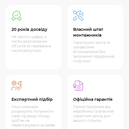
20 років досвіду
Власний штат
монтажників
Не просто цифра, а
тисячі реалізованих
Гарантуємо чисте та
об’єктів та перевірена
професійне
часом репутація.
встановлення без
залучення підрядників
«з вулиці»
Експертний підбір
Офіційна гарантія
Наші інженери
Пряма підтримка від
розрахують потужність
виробника та власний
саме під вашу площу,
сервісний центр для
щоб ви не
вашого спокою.
переплачували за зайве.