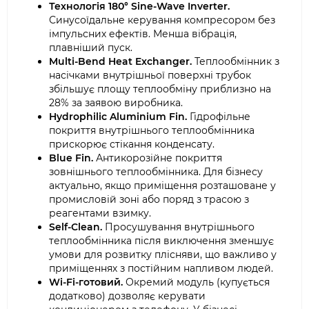
Технологія 180° Sine-Wave Inverter.
Синусоїдальне керування компресором без
імпульсних ефектів. Менша вібрація,
плавніший пуск.
Multi-Bend Heat Exchanger.
Теплообмінник з
насічками внутрішньої поверхні трубок
збільшує площу теплообміну приблизно на
28% за заявою виробника.
Hydrophilic Aluminium Fin.
Гідрофільне
покриття внутрішнього теплообмінника
прискорює стікання конденсату.
Blue Fin.
Антикорозійне покриття
зовнішнього теплообмінника. Для бізнесу
актуально, якщо приміщення розташоване у
промисловій зоні або поряд з трасою з
реагентами взимку.
Self-Clean.
Просушування внутрішнього
теплообмінника після виключення зменшує
умови для розвитку плісняви, що важливо у
приміщеннях з постійним напливом людей.
Wi-Fi-готовий.
Окремий модуль (купується
додатково) дозволяє керувати