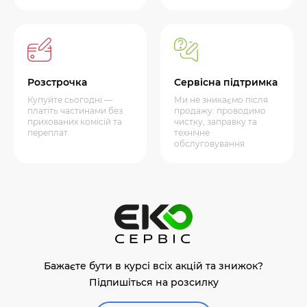
Розстрочка
Сервісна підтримка
Купуйте сьогодні —
Ми не зникаємо після
платіть частинами без
продажу: проводимо
прихованих комісій та
чистку, заправку та
переплат.
технічне
обслуговування
Бажаєте бути в курсі всіх акцій та знижок?
Підпишіться на розсилку