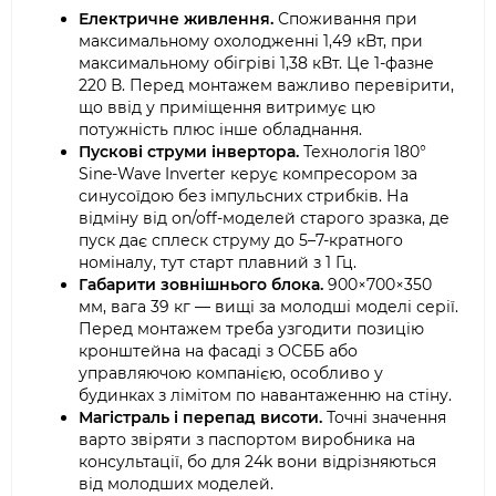
Електричне живлення.
Споживання при
максимальному охолодженні 1,49 кВт, при
максимальному обігріві 1,38 кВт. Це 1-фазне
220 В. Перед монтажем важливо перевірити,
що ввід у приміщення витримує цю
потужність плюс інше обладнання.
Пускові струми інвертора.
Технологія 180°
Sine-Wave Inverter керує компресором за
синусоїдою без імпульсних стрибків. На
відміну від on/off-моделей старого зразка, де
пуск дає сплеск струму до 5–7-кратного
номіналу, тут старт плавний з 1 Гц.
Габарити зовнішнього блока.
900×700×350
мм, вага 39 кг — вищі за молодші моделі серії.
Перед монтажем треба узгодити позицію
кронштейна на фасаді з ОСББ або
управляючою компанією, особливо у
будинках з лімітом по навантаженню на стіну.
Магістраль і перепад висоти.
Точні значення
варто звіряти з паспортом виробника на
консультації, бо для 24k вони відрізняються
від молодших моделей.