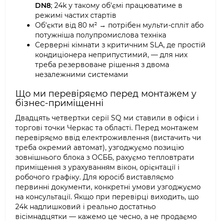
DN8
; 24k у такому об'ємі працюватиме в
режимі частих стартів
Об'єкти від 80 м² → потрібен мульти-спліт або
потужніша полупромислова техніка
Серверні кімнати з критичним SLA, де простій
кондиціонера неприпустимий, — для них
треба резервоване рішення з двома
незалежними системами
Що ми перевіряємо перед монтажем у
бізнес-приміщенні
Двадцять четвертки серії SQ ми ставили в офіси і
торгові точки Черкас та області. Перед монтажем
перевіряємо ввід електроживлення (вистачить чи
треба окремий автомат), узгоджуємо позицію
зовнішнього блока з ОСББ, рахуємо тепловтрати
приміщення з урахуванням вікон, орієнтації і
робочого графіку. Для юросіб виставляємо
первинні документи, конкретні умови узгоджуємо
на консультації. Якщо при перевірці виходить, що
24k надлишковий і реально достатньо
вісімнадцятки — кажемо це чесно, а не продаємо