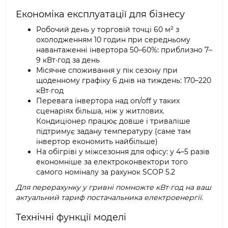
Економіка експлуатації для бізнесу
Робочий день у торговій точці 60 м² з
охолодженням 10 годин при середньому
навантаженні інвертора 50–60%: приблизно 7–
9 кВт·год за день
Місячне споживання у пік сезону при
щоденному графіку 6 днів на тиждень: 170–220
кВт·год
Перевага інвертора над on/off у таких
сценаріях більша, ніж у житлових.
Кондиціонер працює довше і триваліше
підтримує задану температуру (саме там
інвертор економить найбільше)
На обігріві у міжсезоння для офісу: у 4–5 разів
економніше за електроконвектори того
самого номіналу за рахунок SCOP 5.2
Для перерахунку у гривні помножте кВт·год на ваш
актуальний тариф постачальника електроенергії.
Технічні функції моделі