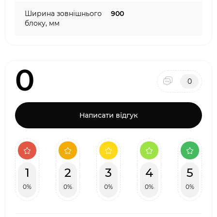
Ширина зовнішнього
900
блоку, мм
0
0
Написати відгук
1
2
3
4
5
0%
0%
0%
0%
0%