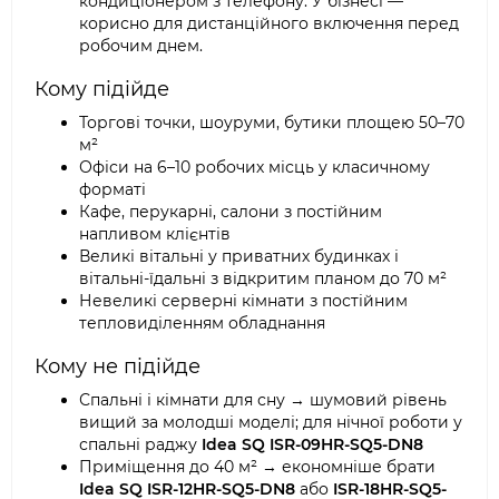
кондиціонером з телефону. У бізнесі —
корисно для дистанційного включення перед
робочим днем.
Кому підійде
Торгові точки, шоуруми, бутики площею 50–70
м²
Офіси на 6–10 робочих місць у класичному
форматі
Кафе, перукарні, салони з постійним
напливом клієнтів
Великі вітальні у приватних будинках і
вітальні-їдальні з відкритим планом до 70 м²
Невеликі серверні кімнати з постійним
тепловиділенням обладнання
Кому не підійде
Спальні і кімнати для сну → шумовий рівень
вищий за молодші моделі; для нічної роботи у
спальні раджу
Idea SQ ISR-09HR-SQ5-DN8
Приміщення до 40 м² → економніше брати
Idea SQ ISR-12HR-SQ5-DN8
або
ISR-18HR-SQ5-