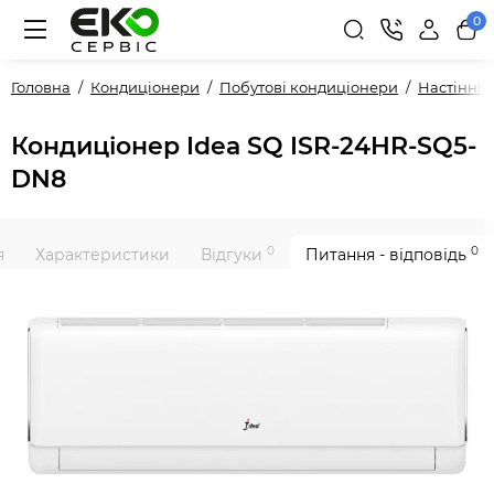
0
Головна
Кондиціонери
Побутові кондиціонери
Настінні
Кондиціонер Idea SQ ISR-24HR-SQ5-
DN8
0
0
я
Характеристики
Відгуки
Питання - відповідь