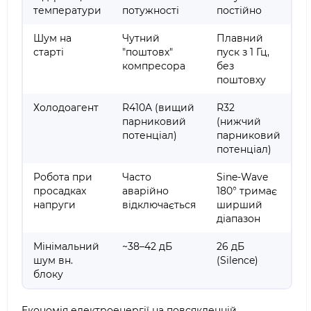
температури
потужності
постійно
Шум на
Чутний
Плавний
старті
"поштовх"
пуск з 1 Гц,
компресора
без
поштовху
Холодоагент
R410A (вищий
R32
парниковий
(нижчий
потенціал)
парниковий
потенціал)
Робота при
Часто
Sine-Wave
просадках
аварійно
180° тримає
напруги
відключається
ширший
діапазон
Мінімальний
~38–42 дБ
26 дБ
шум вн.
(Silence)
блоку
Економія електроенергії на повсякденній