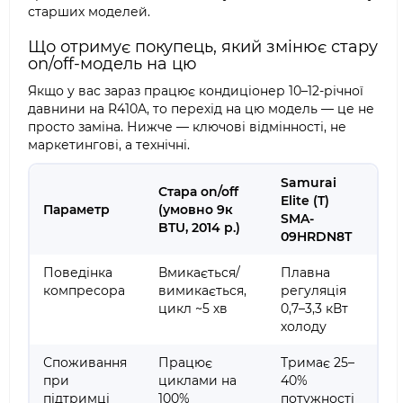
старших моделей.
Що отримує покупець, який змінює стару
on/off-модель на цю
Якщо у вас зараз працює кондиціонер 10–12-річної
давнини на R410A, то перехід на цю модель — це не
просто заміна. Нижче — ключові відмінності, не
маркетингові, а технічні.
Samurai
Стара on/off
Elite (T)
Параметр
(умовно 9к
SMA-
BTU, 2014 р.)
09HRDN8T
Поведінка
Вмикається/
Плавна
компресора
вимикається,
регуляція
цикл ~5 хв
0,7–3,3 кВт
холоду
Споживання
Працює
Тримає 25–
при
циклами на
40%
підтримці
100%
потужності