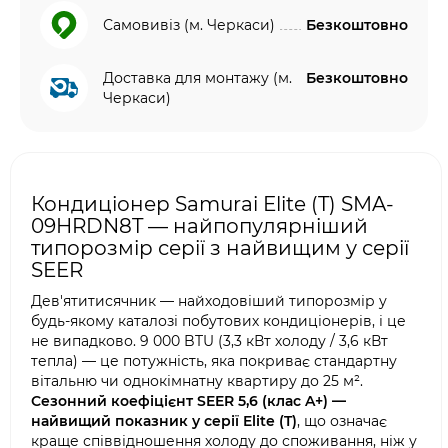
Самовивіз (м. Черкаси)
Безкоштовно
Доставка для монтажу (м.
Безкоштовно
Черкаси)
Кондиціонер Samurai Elite (T) SMA-
09HRDN8T — найпопулярніший
типорозмір серії з найвищим у серії
SEER
Дев'ятитисячник — найходовіший типорозмір у
будь-якому каталозі побутових кондиціонерів, і це
не випадково. 9 000 BTU (3,3 кВт холоду / 3,6 кВт
тепла) — це потужність, яка покриває стандартну
вітальню чи однокімнатну квартиру до 25 м².
Сезонний коефіцієнт SEER 5,6 (клас A+) —
найвищий показник у серії Elite (T)
, що означає
краще співвідношення холоду до споживання, ніж у