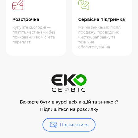
Розстрочка
Сервісна підтримка
Купуйте сьогодні —
Ми не зникаємо після
платіть частинами без
продажу: проводимо
прихованих комісій та
чистку, заправку та
переплат.
технічне
обслуговування
Бажаєте бути в курсі всіх акцій та знижок?
Підпишіться на розсилку
Підписатися