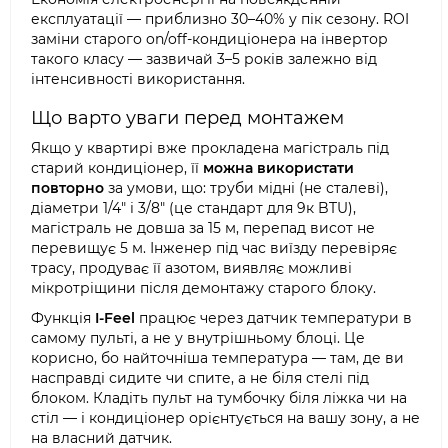
експлуатації — приблизно 30–40% у пік сезону. ROI
заміни старого on/off-кондиціонера на інвертор
такого класу — зазвичай 3–5 років залежно від
інтенсивності використання.
Що варто уваги перед монтажем
Якщо у квартирі вже прокладена магістраль під
старий кондиціонер, її
можна використати
повторно
за умови, що: труби мідні (не сталеві),
діаметри 1/4" і 3/8" (це стандарт для 9к BTU),
магістраль не довша за 15 м, перепад висот не
перевищує 5 м. Інженер під час виїзду перевіряє
трасу, продуває її азотом, виявляє можливі
мікротріщини після демонтажу старого блоку.
Функція
I-Feel
працює через датчик температури в
самому пульті, а не у внутрішньому блоці. Це
корисно, бо найточніша температура — там, де ви
насправді сидите чи спите, а не біля стелі під
блоком. Кладіть пульт на тумбочку біля ліжка чи на
стіл — і кондиціонер орієнтується на вашу зону, а не
на власний датчик.