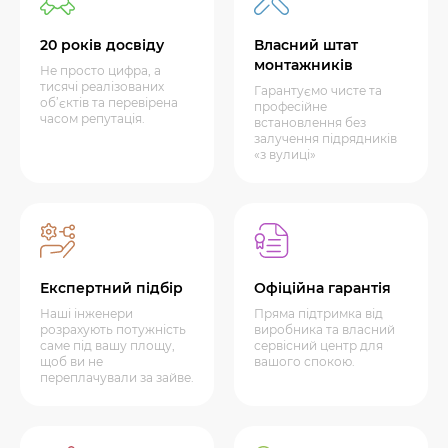
20 років досвіду
Власний штат
монтажників
Не просто цифра, а
тисячі реалізованих
Гарантуємо чисте та
об’єктів та перевірена
професійне
часом репутація.
встановлення без
залучення підрядників
«з вулиці»
Експертний підбір
Офіційна гарантія
Наші інженери
Пряма підтримка від
розрахують потужність
виробника та власний
саме під вашу площу,
сервісний центр для
щоб ви не
вашого спокою.
переплачували за зайве.