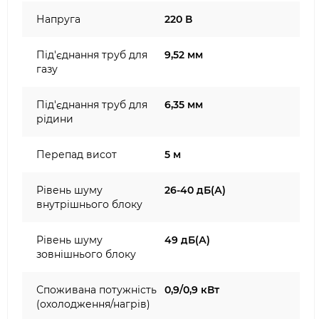
Напруга
220 В
Під'єднання труб для
9,52 мм
газу
Під'єднання труб для
6,35 мм
рідини
Перепад висот
5 м
Рівень шуму
26-40 дБ(А)
внутрішнього блоку
Рівень шуму
49 дБ(А)
зовнішнього блоку
Споживана потужність
0,9/0,9 кВт
(охолодження/нагрів)