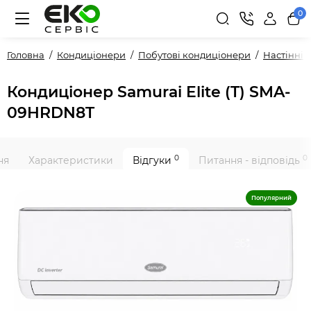
0
Головна
Кондиціонери
Побутові кондиціонери
Настінні
Кондиціонер Samurai Elite (T) SMA-
09HRDN8T
0
0
ня
Характеристики
Відгуки
Питання - відповідь
Популярний