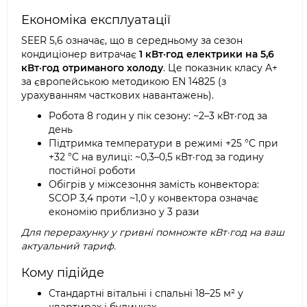
Економіка експлуатації
SEER 5,6 означає, що в середньому за сезон
кондиціонер витрачає
1 кВт·год електрики на 5,6
кВт·год отриманого холоду
. Це показник класу A+
за європейською методикою EN 14825 (з
урахуванням часткових навантажень).
Робота 8 годин у пік сезону: ~2–3 кВт·год за
день
Підтримка температури в режимі +25 °C при
+32 °C на вулиці: ~0,3–0,5 кВт·год за годину
постійної роботи
Обігрів у міжсезоння замість конвектора:
SCOP 3,4 проти ~1,0 у конвектора означає
економію приблизно у 3 рази
Для перерахунку у гривні помножте кВт·год на ваш
актуальний тариф.
Кому підійде
Стандартні вітальні і спальні 18–25 м² у