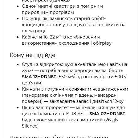
квартирах і будинках
Однокімнатні квартири з помірним
природним прогрівом
Покупці, які заміняють старий on/off-
кондиціонер і хочуть відчутно зекономити на
електриці
Кабінети 16–22 м² із комбінованим
використанням охолодження і обігріву
Кому не підійде
Студії з відкритою кухнею-вітальнею навіть на
25 м² — потрібна вища аеродинаміка, беріть
SMA-12HRDN8T
(550 м³/год потоку проти 500 у
дев'ятки)
Кімнати з потужним сонячним навантаженням
(панорамне скління на південь, мансардні
поверхи) — закладайте запас і дивіться 12-ку
Якщо ваш пріоритет — мінімальний шум для
дитячої кімнати на 14–18 м² —
SMA-07HRDN8T
буде економніший і так само тихий (26 дБ
Silence)