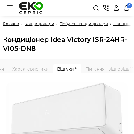
0
Головна
Кондиціонери
Побутові кондиціонери
Настінні
Кондиціонер Idea Victory ISR-24HR-
VI05-DN8
0
0
ня
Характеристики
Відгуки
Питання - відповідь