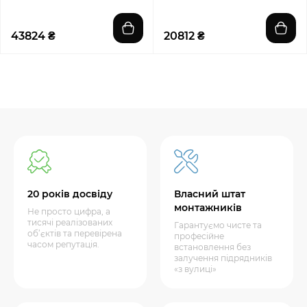
43824 ₴
20812 ₴
20 років досвіду
Власний штат
монтажників
Не просто цифра, а
тисячі реалізованих
Гарантуємо чисте та
об’єктів та перевірена
професійне
часом репутація.
встановлення без
залучення підрядників
«з вулиці»