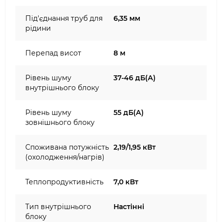
Під'єднання труб для
6,35 мм
рідини
Перепад висот
8 м
Рівень шуму
37-46 дБ(А)
внутрішнього блоку
Рівень шуму
55 дБ(А)
зовнішнього блоку
Споживана потужність
2,19/1,95 кВт
(охолодження/нагрів)
Теплопродуктивність
7,0 кВт
Тип внутрішнього
Настінні
блоку