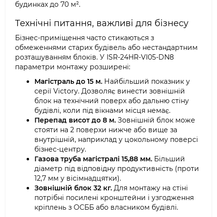
будинках до 70 м².
Технічні питання, важливі для бізнесу
Бізнес-приміщення часто стикаються з
обмеженнями старих будівель або нестандартним
розташуванням блоків. У ISR-24HR-VI05-DN8
параметри монтажу розширені:
Магістраль до 15 м.
Найбільший показник у
серії Victory. Дозволяє винести зовнішній
блок на технічний поверх або дальню стіну
будівлі, коли під вікнами місця немає.
Перепад висот до 8 м.
Зовнішній блок може
стояти на 2 поверхи нижче або вище за
внутрішній, наприклад у цокольному поверсі
бізнес-центру.
Газова труба магістралі 15,88 мм.
Більший
діаметр під відповідну продуктивність (проти
12,7 мм у вісімнадцятки).
Зовнішній блок 32 кг.
Для монтажу на стіні
потрібні посилені кронштейни і узгодження
кріплень з ОСББ або власником будівлі.