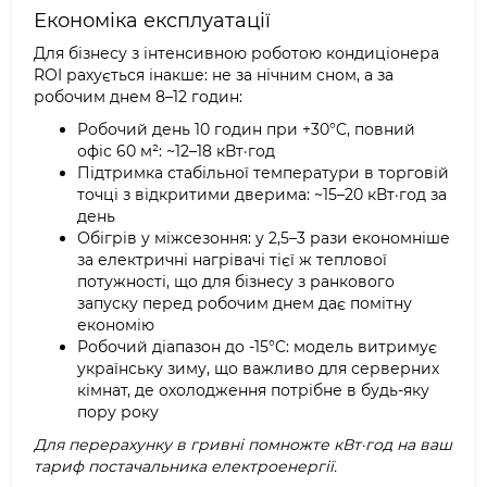
Економіка експлуатації
Для бізнесу з інтенсивною роботою кондиціонера
ROI рахується інакше: не за нічним сном, а за
робочим днем 8–12 годин:
Робочий день 10 годин при +30°C, повний
офіс 60 м²: ~12–18 кВт·год
Підтримка стабільної температури в торговій
точці з відкритими дверима: ~15–20 кВт·год за
день
Обігрів у міжсезоння: у 2,5–3 рази економніше
за електричні нагрівачі тієї ж теплової
потужності, що для бізнесу з ранкового
запуску перед робочим днем дає помітну
економію
Робочий діапазон до -15°C: модель витримує
українську зиму, що важливо для серверних
кімнат, де охолодження потрібне в будь-яку
пору року
Для перерахунку в гривні помножте кВт·год на ваш
тариф постачальника електроенергії.