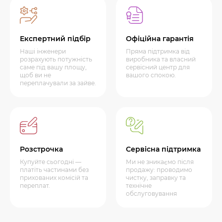
Експертний підбір
Офіційна гарантія
Наші інженери
Пряма підтримка від
розрахують потужність
виробника та власний
саме під вашу площу,
сервісний центр для
щоб ви не
вашого спокою.
переплачували за зайве.
Розстрочка
Сервісна підтримка
Купуйте сьогодні —
Ми не зникаємо після
платіть частинами без
продажу: проводимо
прихованих комісій та
чистку, заправку та
переплат.
технічне
обслуговування