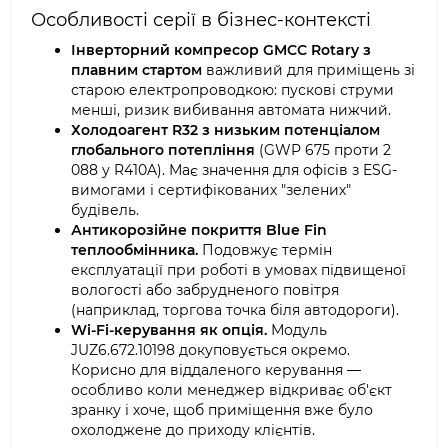
Особливості серії в бізнес-контексті
Інверторний компресор GMCC Rotary з
плавним стартом
важливий для приміщень зі
старою електропроводкою: пускові струми
менші, ризик вибивання автомата нижчий.
Холодоагент R32 з низьким потенціалом
глобального потепління
(GWP 675 проти 2
088 у R410A). Має значення для офісів з ESG-
вимогами і сертифікованих "зелених"
будівель.
Антикорозійне покриття Blue Fin
теплообмінника.
Подовжує термін
експлуатації при роботі в умовах підвищеної
вологості або забрудненого повітря
(наприклад, торгова точка біля автодороги).
Wi-Fi-керування як опція.
Модуль
JUZ6.672.10198 докуповується окремо.
Корисно для віддаленого керування —
особливо коли менеджер відкриває об'єкт
зранку і хоче, щоб приміщення вже було
охолоджене до приходу клієнтів.