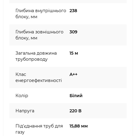
Глибина внутрішнього
238
блоку, мм
Глибина зовнішнього
309
блоку, мм
Загальна довжина
15 м
трубопроводу
Клас
A++
енергоефективності
Колір
Білий
Напруга
220 В
Під'єднання труб для
15,88 мм
газу