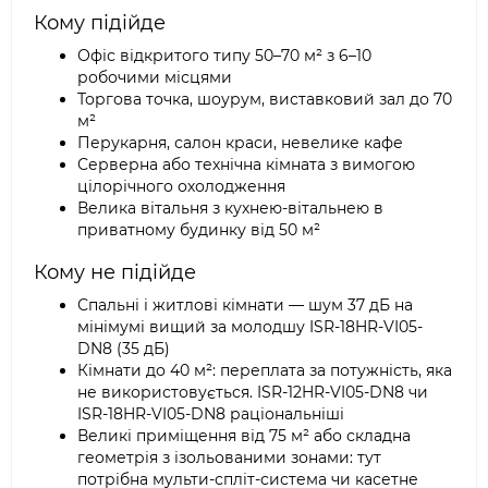
Кому підійде
Офіс відкритого типу 50–70 м² з 6–10
робочими місцями
Торгова точка, шоурум, виставковий зал до 70
м²
Перукарня, салон краси, невелике кафе
Серверна або технічна кімната з вимогою
цілорічного охолодження
Велика вітальня з кухнею-вітальнею в
приватному будинку від 50 м²
Кому не підійде
Спальні і житлові кімнати — шум 37 дБ на
мінімумі вищий за молодшу ISR-18HR-VI05-
DN8 (35 дБ)
Кімнати до 40 м²: переплата за потужність, яка
не використовується. ISR-12HR-VI05-DN8 чи
ISR-18HR-VI05-DN8 раціональніші
Великі приміщення від 75 м² або складна
геометрія з ізольованими зонами: тут
потрібна мульти-спліт-система чи касетне