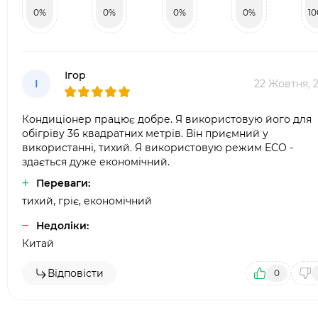
0%
0%
0%
0%
1
Ігор
І
22 Жовтня, 
Кондиціонер працює добре. Я використовую його для
обігріву 36 квадратних метрів. Він приємний у
використанні, тихий. Я використовую режим ECO -
здається дуже економічний.
Переваги:
тихий, гріє, економічний
Недоліки:
Китай
Відповісти
0