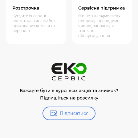
Розстрочка
Сервісна підтримка
Купуйте сьогодні —
Ми не зникаємо після
платіть частинами без
продажу: проводимо
прихованих комісій та
чистку, заправку та
переплат.
технічне
обслуговування
Бажаєте бути в курсі всіх акцій та знижок?
Підпишіться на розсилку
Підписатися