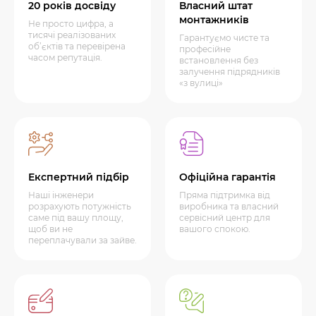
20 років досвіду
Власний штат
монтажників
Не просто цифра, а
тисячі реалізованих
Гарантуємо чисте та
об’єктів та перевірена
професійне
часом репутація.
встановлення без
залучення підрядників
«з вулиці»
Експертний підбір
Офіційна гарантія
Наші інженери
Пряма підтримка від
розрахують потужність
виробника та власний
саме під вашу площу,
сервісний центр для
щоб ви не
вашого спокою.
переплачували за зайве.