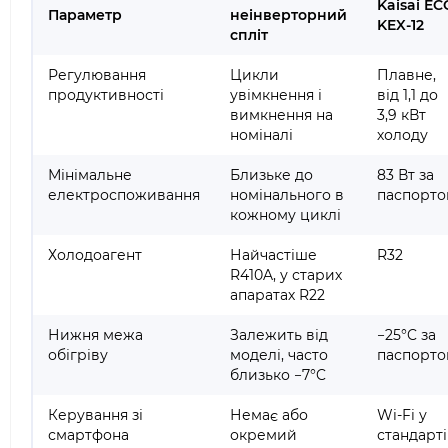
Kaisai EC
Параметр
неінверторний
KEX-12
спліт
Регулювання
Цикли
Плавне,
продуктивності
увімкнення і
від 1,1 до
вимкнення на
3,9 кВт
номіналі
холоду
Мінімальне
Близьке до
83 Вт за
електроспоживання
номінального в
паспорт
кожному циклі
Холодоагент
Найчастіше
R32
R410A, у старих
апаратах R22
Нижня межа
Залежить від
−25°C за
обігріву
моделі, часто
паспорт
близько −7°C
Керування зі
Немає або
Wi-Fi у
смартфона
окремий
стандарті