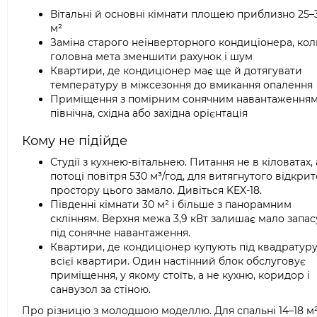
Вітальні й основні кімнати площею приблизно 25–
м²
Заміна старого неінверторного кондиціонера, кол
головна мета зменшити рахунок і шум
Квартири, де кондиціонер має ще й дотягувати
температуру в міжсезоння до вмикання опалення
Приміщення з помірним сонячним навантаженням
північна, східна або західна орієнтація
Кому не підійде
Студії з кухнею-вітальнею. Питання не в кіловатах, 
потоці повітря 530 м³/год, для витягнутого відкри
простору цього замало. Дивіться KEX-18.
Південні кімнати 30 м² і більше з панорамним
склінням. Верхня межа 3,9 кВт залишає мало запас
під сонячне навантаження.
Квартири, де кондиціонер купують під квадратур
всієї квартири. Один настінний блок обслуговує
приміщення, у якому стоїть, а не кухню, коридор і
санвузол за стіною.
Про різницю з молодшою моделлю. Для спальні 14–18 м