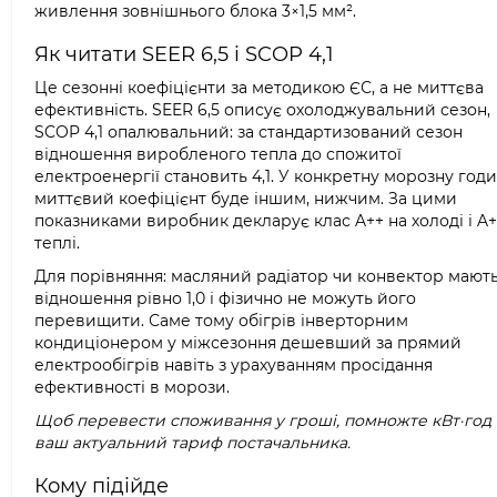
живлення зовнішнього блока 3×1,5 мм².
Як читати SEER 6,5 і SCOP 4,1
Це сезонні коефіцієнти за методикою ЄС, а не миттєва
ефективність. SEER 6,5 описує охолоджувальний сезон,
SCOP 4,1 опалювальний: за стандартизований сезон
відношення виробленого тепла до спожитої
електроенергії становить 4,1. У конкретну морозну год
миттєвий коефіцієнт буде іншим, нижчим. За цими
показниками виробник декларує клас A++ на холоді і A+
теплі.
Для порівняння: масляний радіатор чи конвектор мают
відношення рівно 1,0 і фізично не можуть його
перевищити. Саме тому обігрів інверторним
кондиціонером у міжсезоння дешевший за прямий
електрообігрів навіть з урахуванням просідання
ефективності в морози.
Щоб перевести споживання у гроші, помножте кВт·год 
ваш актуальний тариф постачальника.
Кому підійде