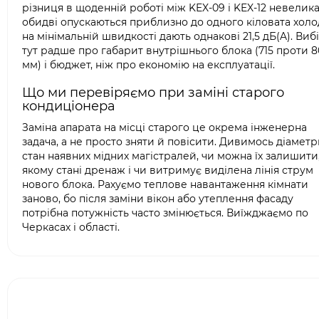
різниця в щоденній роботі між KEX-09 і KEX-12 невелика
обидві опускаються приблизно до одного кіловата холод
на мінімальній швидкості дають однакові 21,5 дБ(A). Виб
тут радше про габарит внутрішнього блока (715 проти 8
мм) і бюджет, ніж про економію на експлуатації.
Що ми перевіряємо при заміні старого
кондиціонера
Заміна апарата на місці старого це окрема інженерна
задача, а не просто зняти й повісити. Дивимось діаметр
стан наявних мідних магістралей, чи можна їх залишити,
якому стані дренаж і чи витримує виділена лінія струм
нового блока. Рахуємо теплове навантаження кімнати
заново, бо після заміни вікон або утеплення фасаду
потрібна потужність часто змінюється. Виїжджаємо по
Черкасах і області.