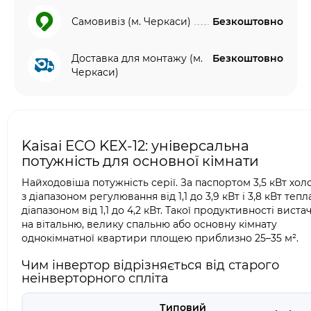
Самовивіз (м. Черкаси)
Безкоштовно
Доставка для монтажу (м.
Безкоштовно
Черкаси)
Kaisai ECO KEX-12: універсальна
потужність для основної кімнати
Найходовіша потужність серії. За паспортом 3,5 кВт хол
з діапазоном регулювання від 1,1 до 3,9 кВт і 3,8 кВт тепл
діапазоном від 1,1 до 4,2 кВт. Такої продуктивності виста
на вітальню, велику спальню або основну кімнату
однокімнатної квартири площею приблизно 25–35 м².
Чим інвертор відрізняється від старого
неінверторного спліта
Типовий