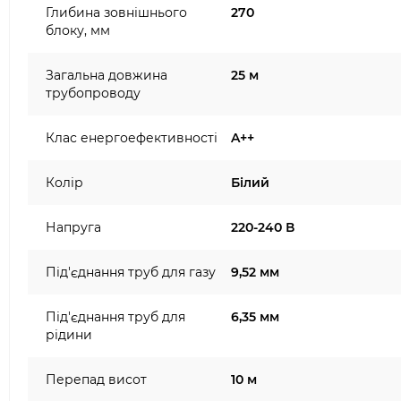
Глибина зовнішнього
270
блоку, мм
Загальна довжина
25 м
трубопроводу
Клас енергоефективності
A++
Колір
Білий
Напруга
220-240 В
Під'єднання труб для газу
9,52 мм
Під'єднання труб для
6,35 мм
рідини
Перепад висот
10 м