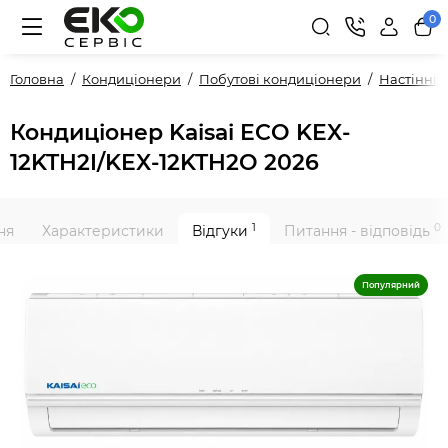
0
Головна
Кондиціонери
Побутові кондиціонери
Настінні
Кондиціонер Kaisai ECO KEX-
12KTH2I/KEX-12KTH2O 2026
1
0
ня
Характеристики
Відгуки
Питання - відповідь
Популярний