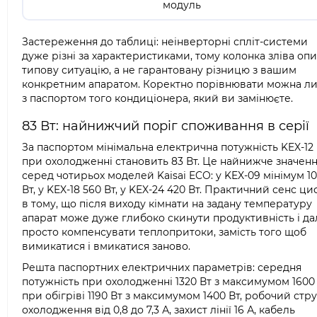
модуль
Застереження до таблиці: неінверторні спліт-системи
дуже різні за характеристиками, тому колонка зліва оп
типову ситуацію, а не гарантовану різницю з вашим
конкретним апаратом. Коректно порівнювати можна л
з паспортом того кондиціонера, який ви замінюєте.
83 Вт: найнижчий поріг споживання в серії
За паспортом мінімальна електрична потужність KEX-12
при охолодженні становить 83 Вт. Це найнижче значен
серед чотирьох моделей Kaisai ECO: у KEX-09 мінімум 1
Вт, у KEX-18 560 Вт, у KEX-24 420 Вт. Практичний сенс ц
в тому, що після виходу кімнати на задану температуру
апарат може дуже глибоко скинути продуктивність і да
просто компенсувати теплопритоки, замість того щоб
вимикатися і вмикатися заново.
Решта паспортних електричних параметрів: середня
потужність при охолодженні 1320 Вт з максимумом 1600 
при обігріві 1190 Вт з максимумом 1400 Вт, робочий стр
охолодження від 0,8 до 7,3 А, захист лінії 16 А, кабель