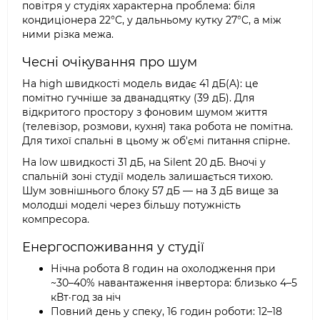
повітря у студіях характерна проблема: біля
кондиціонера 22°C, у дальньому кутку 27°C, а між
ними різка межа.
Чесні очікування про шум
На high швидкості модель видає 41 дБ(A): це
помітно гучніше за дванадцятку (39 дБ). Для
відкритого простору з фоновим шумом життя
(телевізор, розмови, кухня) така робота не помітна.
Для тихої спальні в цьому ж об'ємі питання спірне.
На low швидкості 31 дБ, на Silent 20 дБ. Вночі у
спальній зоні студії модель залишається тихою.
Шум зовнішнього блоку 57 дБ — на 3 дБ вище за
молодші моделі через більшу потужність
компресора.
Енергоспоживання у студії
Нічна робота 8 годин на охолодження при
~30–40% навантаження інвертора: близько 4–5
кВт·год за ніч
Повний день у спеку, 16 годин роботи: 12–18