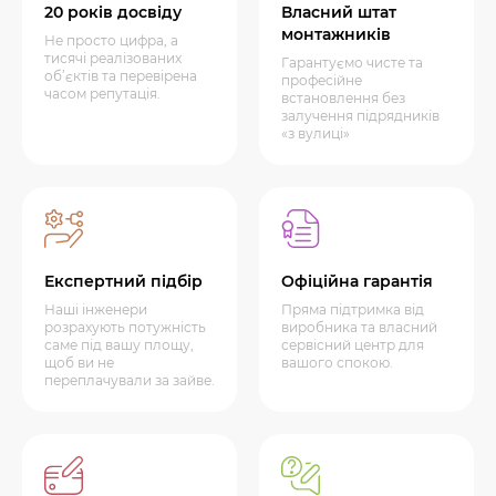
20 років досвіду
Власний штат
монтажників
Не просто цифра, а
тисячі реалізованих
Гарантуємо чисте та
об’єктів та перевірена
професійне
часом репутація.
встановлення без
залучення підрядників
«з вулиці»
Експертний підбір
Офіційна гарантія
Наші інженери
Пряма підтримка від
розрахують потужність
виробника та власний
саме під вашу площу,
сервісний центр для
щоб ви не
вашого спокою.
переплачували за зайве.