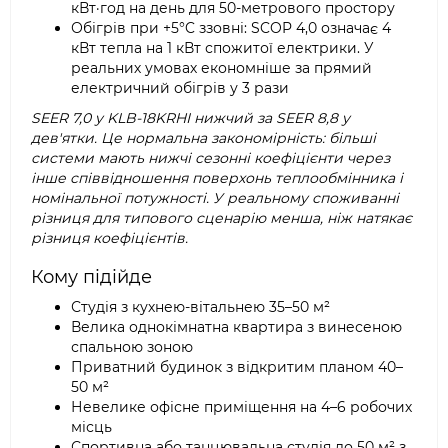
кВт·год на день для 50-метрового простору
Обігрів при +5°C ззовні: SCOP 4,0 означає 4
кВт тепла на 1 кВт спожитої електрики. У
реальних умовах економніше за прямий
електричний обігрів у 3 рази
SEER 7,0 у KLB-18KRHI нижчий за SEER 8,8 у
дев'ятки. Це нормальна закономірність: більші
системи мають нижчі сезонні коефіцієнти через
інше співвідношення поверхонь теплообмінника і
номінальної потужності. У реальному споживанні
різниця для типового сценарію менша, ніж натякає
різниця коефіцієнтів.
Кому підійде
Студія з кухнею-вітальнею 35–50 м²
Велика однокімнатна квартира з винесеною
спальною зоною
Приватний будинок з відкритим планом 40–
50 м²
Невелике офісне приміщення на 4–6 робочих
місць
Спортивна або танцювальна студія до 50 м² з