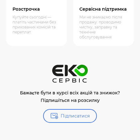
Розстрочка
Сервісна підтримка
Купуйте сьогодні —
Ми не зникаємо після
платіть частинами без
продажу: проводимо
прихованих комісій та
чистку, заправку та
переплат.
технічне
обслуговування
Бажаєте бути в курсі всіх акцій та знижок?
Підпишіться на розсилку
Підписатися