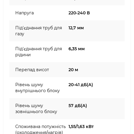
Напруга
220-240 В
Під'єднання труб для
12,7 мм
газу
Під'єднання труб для
6,35 мм
рідини
Перепад висот
20 м
Рівень шуму
20-41 дБ(А)
внутрішнього блоку
Рівень шуму
57 дБ(А)
зовнішнього блоку
Споживана потужність
1,55/1,63 кВт
(охолодження/нагрів)