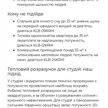
помірною щільністю людей
Кому не підійде
Спальня для нічного сну до 25 м²: рівень шуму
на середній швидкості вищий за дев'ятку,
дивіться KLB-09KRHI
Типова однокімнатна квартира до 35 м²:
переплата за надлишкову потужність,
дивіться KLB-12KRHI
Комерційне приміщення понад 55 м² з
інтенсивним напливом людей: потужність на
межі, дивіться KLB-24KRHI
Тепловий розрахунок для студій: наш
підхід
У студіях і відкритих планах технічні прорахунки з
потужністю проявляються найбільш яскраво.
Робимо тепловий розрахунок не лише за
квадратурою, а за об'ємом з урахуванням скління і
кухонного навантаження. Для студій з панорамним
склінням південної орієнтації запас потужності 20–