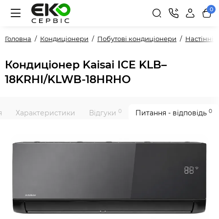
0
Головна
Кондиціонери
Побутові кондиціонери
Настінні
Кондиціонер Kaisai ICE KLB–
18KRHI/KLWB-18HRHO
0
0
я
Характеристики
Відгуки
Питання - відповідь