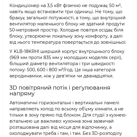
Кондиціонер на 3,5 кВт фізично не подужає 50 м²,
навіть якщо встановити три одиниці. Не тому, що
бракує загальної потужності, а тому, що внутрішній
вентилятор маленького блоку не здатний продути
50-метровий простір. Холодне повітря осідає біля
блоку, утворюючи локальну зону комфорту, а далі
від нього температура повертається до зовнішньої.
У KLB-18KRHI ширший корпус внутрішнього блоку
(969 мм проти 835 мм у молодших моделях серії),
більший діаметр вентилятора і три швидкості
потоку: 500, 600 і 800 м³/год. Це інша категорія
аеродинаміки, ніж у дев'ятки чи дванадцятки.
3D повітряний потік і регулювання
напряму
Автоматичні горизонтальні і вертикальні ламелі
направляють холод по всьому об'єму кімнати, а не
тільки в зону прямо під блоком. Для студії з кухнею-
вітальнею це важливо: кухонна зона зазвичай
розташована далі від місця для відпочинку, а
охолоджувати треба і там, і там. Без 3D-розподілу