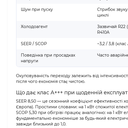
Шум при пуску
Стрибок звук
циклі
Холодоагент
Зазвичай R22 
R410A
SEER / SCOP
~3,2 / 3,8 (клас
Поведінка при просадках
Часто аварійн
напруги
Окуповуваність переходу залежить від інтенсивності
після чого економія стає чистою.
Що дає клас A+++ при щоденній експлуат
SEER 8,50 — це сезонний коефіцієнт ефективності х
Європа). Простими словами: на 1 кВт спожитої елект
SCOP 5,30 при обігріві працює аналогічно: на 1 кВт 
фундаментально економніше за будь-який електрични
завжди близький до 1,0.