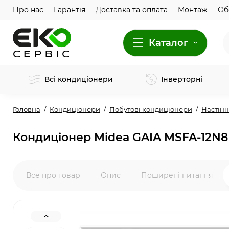
Про нас
Гарантія
Доставка та оплата
Монтаж
Об
Каталог
Всі кондиціонери
Інверторні
Головна
Кондиціонери
Побутові кондиціонери
Настінн
Кондиціонер Midea GAIA MSFA-12N8
Все про товар
Опис
Поширені питання