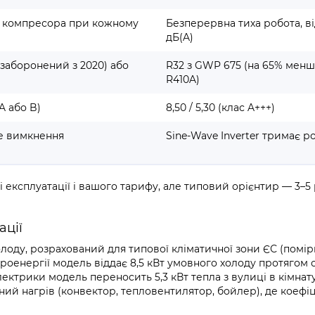
у компресора при кожному
Безперервна тиха робота, від
дБ(A)
(заборонений з 2020) або
R32 з GWP 675 (на 65% менш
R410A)
 A або B)
8,50 / 5,30 (клас A+++)
е вимкнення
Sine-Wave Inverter тримає р
 експлуатації і вашого тарифу, але типовий орієнтир — 3–5 
ації
олоду, розрахований для типової кліматичної зони ЄС (помір
роенергії модель віддає 8,5 кВт умовного холоду протягом 
електрики модель переносить 5,3 кВт тепла з вулиці в кімнат
й нагрів (конвектор, тепловентилятор, бойлер), де коефіц