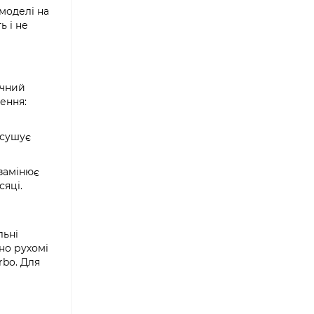
моделі на
ь і не
ичний
ення:
осушує
 замінює
сяці.
льні
жно рухомі
rbo. Для