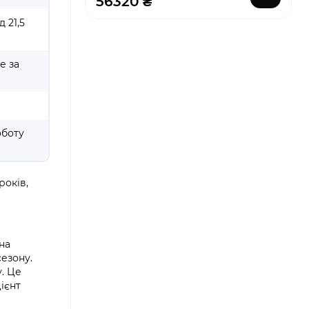
56320 ₴
 21,5
е за
оботу
років,
на
сезону.
у. Це
ієнт