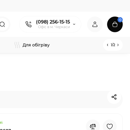
0
(098) 256-15-15
Офіс в м. Черкаси
Для обігріву
1/2
ті