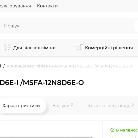
слуговування
Контакти
Для кількох кімнат
Комерційні рішення
і
Кондиціонер Midea GAIA MSFA-12N8D6E-I /MSFA-12N8D6E-O
D6E-I /MSFA-12N8D6E-O
0
0
Характеристики
Відгуки
Питання - відповідь
В наявнос