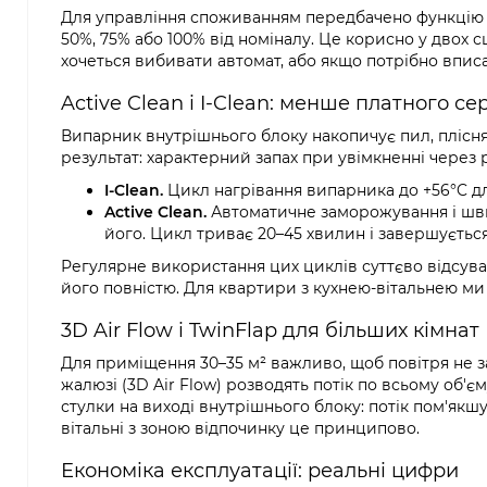
Для управління споживанням передбачено функцію G
50%, 75% або 100% від номіналу. Це корисно у двох 
хочеться вибивати автомат, або якщо потрібно впис
Active Clean і I-Clean: менше платного се
Випарник внутрішнього блоку накопичує пил, плісня
результат: характерний запах при увімкненні через 
I-Clean.
Цикл нагрівання випарника до +56°C для
Active Clean.
Автоматичне заморожування і шви
його. Цикл триває 20–45 хвилин і завершується
Регулярне використання цих циклів суттєво відсува
його повністю. Для квартири з кухнею-вітальнею ми 
3D Air Flow і TwinFlap для більших кімнат
Для приміщення 30–35 м² важливо, щоб повітря не за
жалюзі (3D Air Flow) розводять потік по всьому об'є
стулки на виході внутрішнього блоку: потік пом'якшу
вітальні з зоною відпочинку це принципово.
Економіка експлуатації: реальні цифри