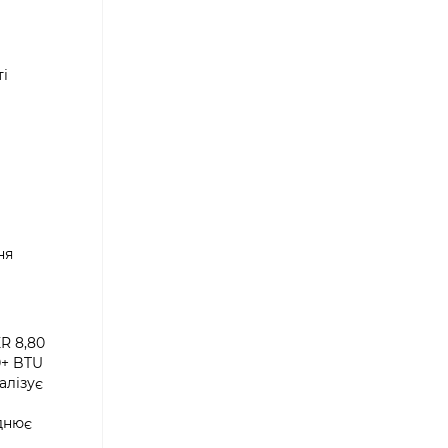
ті
ня
R 8,80
0+ BTU
алізує
днює