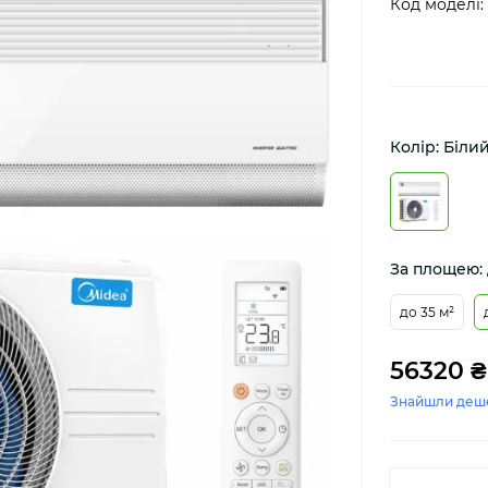
Код моделі:
Колір: Біли
За площею: 
до 35 м²
56320 ₴
Знайшли деш