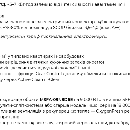
C):
~5–7 кВт·год залежно від інтенсивності навантаження і
год
рази економніше за електричний конвектор тієї ж потужнос
~75-80% від номіналу, з SCOP близько 3,5–4,0 (клас A++)
 актуальний тариф постачальника електроенергії.
35 м² у типових квартирах і новобудовах
ови вирішення витяжки кухонних запахів окремо)
ків, де хочеться відчутної економії і тиші
істю — функція Gear Control дозволяє обмежити споживан
 через Active Clean і I-Clean
вою, краще обрати
MSFA-09N8D6E
на 9 000 BTU з вищим SEE
мульти-спліт-система або старша модель іншої серії на 18 00
пливна вентиляція з рекуперацією тепла — OxygenFresh ре
й приплив
іонер не замінює витяжку, жировий аерозоль швидко забру