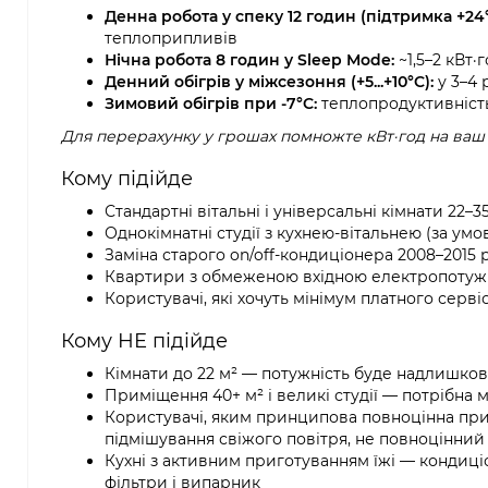
Денна робота у спеку 12 годин (підтримка +24°
теплоприпливів
Нічна робота 8 годин у Sleep Mode:
~1,5–2 кВт·
Денний обігрів у міжсезоння (+5...+10°C):
у 3–4 
Зимовий обігрів при -7°C:
теплопродуктивність 
Для перерахунку у грошах помножте кВт·год на ваш
Кому підійде
Стандартні вітальні і універсальні кімнати 22–
Однокімнатні студії з кухнею-вітальнею (за ум
Заміна старого on/off-кондиціонера 2008–2015 ро
Квартири з обмеженою вхідною електропотужн
Користувачі, які хочуть мінімум платного сервісу
Кому НЕ підійде
Кімнати до 22 м² — потужність буде надлишко
Приміщення 40+ м² і великі студії — потрібна 
Користувачі, яким принципова повноцінна при
підмішування свіжого повітря, не повноцінни
Кухні з активним приготуванням їжі — кондиц
фільтри і випарник