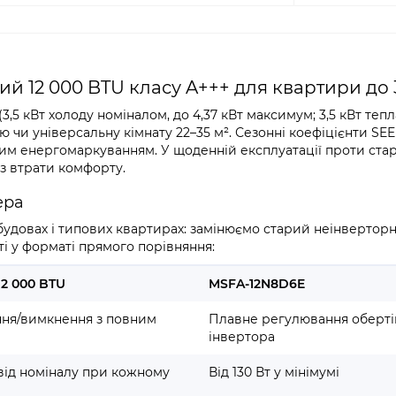
й 12 000 BTU класу A+++ для квартири до 
3,5 кВт холоду номіналом, до 4,37 кВт максимум; 3,5 кВт тепл
ю чи універсальну кімнату 22–35 м². Сезонні коефіцієнти SEER
ким енергомаркуванням. У щоденній експлуатації проти ста
ез втрати комфорту.
ера
обудовах і типових квартирах: замінюємо старий неінвертор
ті у форматі прямого порівняння:
~12 000 BTU
MSFA-12N8D6E
ння/вимкнення з повним
Плавне регулювання оберті
інвертора
від номіналу при кожному
Від 130 Вт у мінімумі