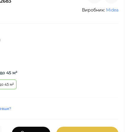
2683
Виробник:
Midea
й
до 45 м²
до 45 м²
евше?