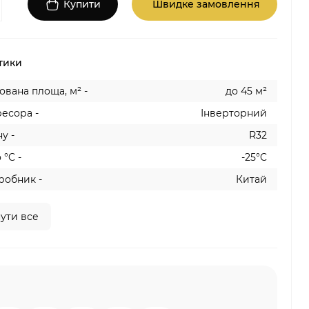
Купити
Швидке замовлення
тики
вана площа, м² -
до 45 м²
есора -
Інверторний
у -
R32
 °C -
-25°C
робник -
Китай
ути все