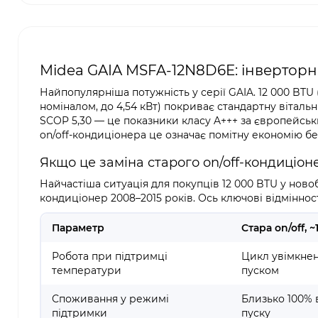
Midea GAIA MSFA-12N8D6E: інверторни
Найпопулярніша потужність у серії GAIA. 12 000 BTU (
номіналом, до 4,54 кВт) покриває стандартну вітальн
SCOP 5,30 — це показники класу A+++ за європейсь
on/off-кондиціонера це означає помітну економію б
Якщо це заміна старого on/off-кондиціон
Найчастіша ситуація для покупців 12 000 BTU у нов
кондиціонер 2008–2015 років. Ось ключові відміннос
Параметр
Стара on/off, 
Робота при підтримці
Цикл увімкне
температури
пуском
Споживання у режимі
Близько 100% 
підтримки
пуску