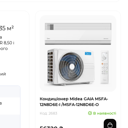
35 м²
а
 8,50 і
рого
ний
Кондиціонер Midea GAIA MSFA-
в
12N8D6E-I /MSFA-12N8D6E-O
Код: 2683
В наявності