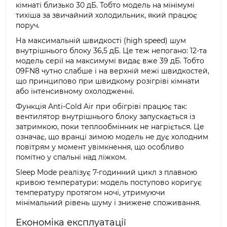
кімнаті близько 30 дБ. Тобто модель на мінімумі
тихіша за звичайний холодильник, який працює
поруч.
На максимальній швидкості (high speed) шум
внутрішнього блоку 36,5 дБ. Це теж непогано: 12-та
модель серії на максимумі видає вже 39 дБ. Тобто
09FN8 чутно слабше і на верхній межі швидкостей,
що принципово при швидкому розігріві кімнати
або інтенсивному охолодженні.
Функція Anti-Cold Air при обігріві працює так:
вентилятор внутрішнього блоку запускається із
затримкою, поки теплообмінник не нагріється. Це
означає, що вранці зимою модель не дує холодним
повітрям у момент увімкнення, що особливо
помітно у спальні над ліжком.
Sleep Mode реалізує 7-годинний цикл з плавною
кривою температури: модель поступово коригує
температуру протягом ночі, утримуючи
мінімальний рівень шуму і знижене споживання.
Економіка експлуатації