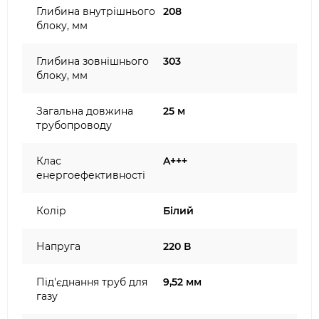
Глибина внутрішнього
208
блоку, мм
Глибина зовнішнього
303
блоку, мм
Загальна довжина
25 м
трубопроводу
Клас
A+++
енергоефективності
Колір
Білий
Напруга
220 В
Під'єднання труб для
9,52 мм
газу