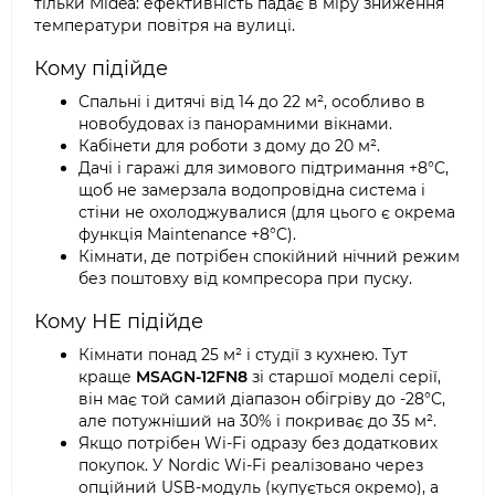
тільки Midea: ефективність падає в міру зниження
температури повітря на вулиці.
Кому підійде
Спальні і дитячі від 14 до 22 м², особливо в
новобудовах із панорамними вікнами.
Кабінети для роботи з дому до 20 м².
Дачі і гаражі для зимового підтримання +8°C,
щоб не замерзала водопровідна система і
стіни не охолоджувалися (для цього є окрема
функція Maintenance +8°C).
Кімнати, де потрібен спокійний нічний режим
без поштовху від компресора при пуску.
Кому НЕ підійде
Кімнати понад 25 м² і студії з кухнею. Тут
краще
MSAGN-12FN8
зі старшої моделі серії,
він має той самий діапазон обігріву до -28°C,
але потужніший на 30% і покриває до 35 м².
Якщо потрібен Wi-Fi одразу без додаткових
покупок. У Nordic Wi-Fi реалізовано через
опційний USB-модуль (купується окремо), а