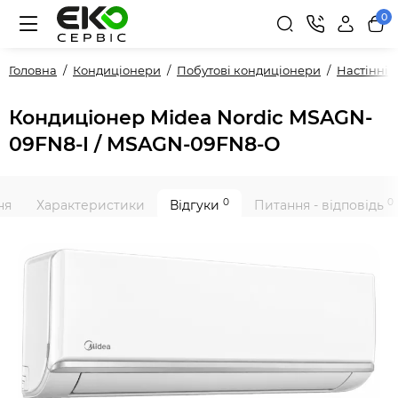
0
Головна
Кондиціонери
Побутові кондиціонери
Настінні
Кондиціонер Midea Nordic MSAGN-
09FN8-I / MSAGN-09FN8-O
0
0
ня
Характеристики
Відгуки
Питання - відповідь