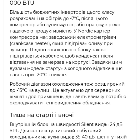
000 BTU
Більшість бюджетних інверторів цього класу
розраховані на обігрів до -7°C, після цього
компресор або зупиняється, або працює з різко
падаючою продуктивністю. У Nordic картер
компресора має заводський електронагрівач
(crankcase heater), який підігріває оливу при
зупинці. Піддон зовнішнього блоку також
підігрівається кабелем, щоб конденсат після
відтавання не замерзав на корпусі. Завдяки цим
вузлам модель стартує з холодного відключення
навіть при -20°C і нижче.
Робочий діапазон охолодження теж розширений
до -15°C на вулиці. Це актуально для серверних
кімнат і для приміщень, де навіть взимку потрібно
охолоджувати тепловиділення обладнання.
Тиша на старті і вночі
Внутрішній блок на швидкості Silent видає 24 дБ
SPL. Для контексту: типовий побутовий
холодильник на кухні видає 35-40 дБ, шепіт у тихій