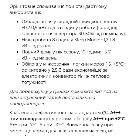
Орієнтовне споживання при стандартному
використанні:
Охолодження у середній швидкості влітку:
~0,7-0,9 кВт·год за годину роботи (середнє
навантаження інвертора 30-50% від номіналу).
Нічна робота 8 годин у Sleep Mode: ~1,2-1,8
кВт·год за ніч.
Повний день у пік сезону, 16 годин: ~5-7
кВт·год на день.
Обігрів у міжсезоння і легкий мороз (-5...+5°C):
орієнтовно у 2,5-3 рази економніше за
електричний конвектор тієї ж теплової
потужності.
Для перерахунку у грошах помножте кВт·год на
ваш актуальний тариф постачальника
електроенергії.
Клас енергоефективності за стандартом ЄС:
A+++
при охолодженні
, у режимі обігріву
A+++ при +2°C
,
A++ при -7°C, A при -10°C. Зниження класу при
морозі це норма для всіх теплових насосів, не