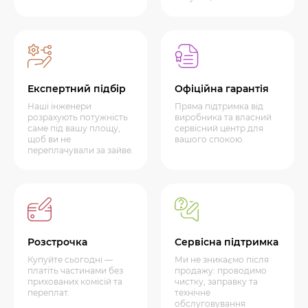
Експертний підбір
Офіційна гарантія
Наші інженери
Пряма підтримка від
розрахують потужність
виробника та власний
саме під вашу площу,
сервісний центр для
щоб ви не
вашого спокою.
переплачували за зайве.
Розстрочка
Сервісна підтримка
Купуйте сьогодні —
Ми не зникаємо після
платіть частинами без
продажу: проводимо
прихованих комісій та
чистку, заправку та
переплат.
технічне
обслуговування