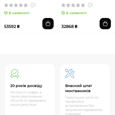
09HRFN8-GOLD-O
В наявності
В наявності
53592 ₴
32868 ₴
20 років досвіду
Власний штат
монтажників
Не просто цифра, а
тисячі реалізованих
Гарантуємо чисте та
об’єктів та перевірена
професійне
часом репутація.
встановлення без
залучення підрядників
«з вулиці»