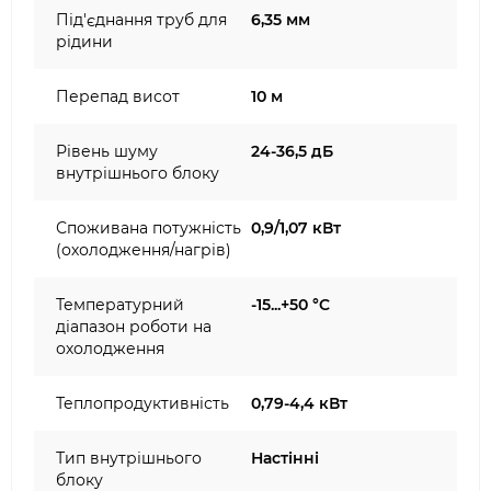
Під'єднання труб для
6,35 мм
рідини
Перепад висот
10 м
Рівень шуму
24-36,5 дБ
внутрішнього блоку
Споживана потужність
0,9/1,07 кВт
(охолодження/нагрів)
Температурний
-15...+50 °C
діапазон роботи на
охолодження
Теплопродуктивність
0,79-4,4 кВт
Тип внутрішнього
Настінні
блоку