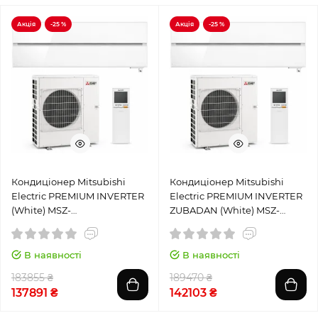
Акція
-25 %
Акція
-25 %
Кондиціонер Mitsubishi
Кондиціонер Mitsubishi
Electric PREMIUM INVERTER
Electric PREMIUM INVERTER
(White) MSZ-
ZUBADAN (White) MSZ-
LN60VG2W/MUZ-LN60VG
LN50VG2W/MUZ-LN50VGHZ
В наявності
В наявності
183855 ₴
189470 ₴
137891 ₴
142103 ₴