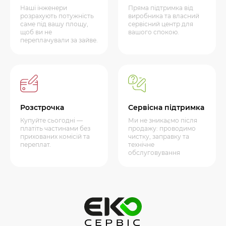
Наші інженери
Пряма підтримка від
розрахують потужність
виробника та власний
саме під вашу площу,
сервісний центр для
щоб ви не
вашого спокою.
переплачували за зайве.
Розстрочка
Сервісна підтримка
Купуйте сьогодні —
Ми не зникаємо після
платіть частинами без
продажу: проводимо
прихованих комісій та
чистку, заправку та
переплат.
технічне
обслуговування