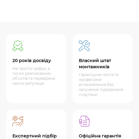
20 років досвіду
Власний штат
монтажників
Не просто цифра, а
тисячі реалізованих
Гарантуємо чисте та
об’єктів та перевірена
професійне
часом репутація.
встановлення без
залучення підрядників
«з вулиці»
Експертний підбір
Офіційна гарантія