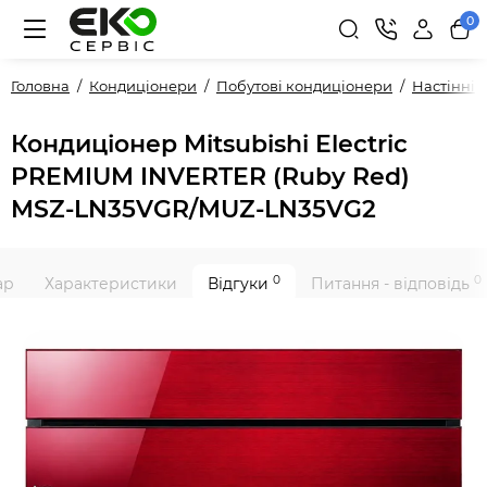
0
Головна
Кондиціонери
Побутові кондиціонери
Настінні
Кондиціонер Mitsubishi Electric
PREMIUM INVERTER (Ruby Red)
MSZ-LN35VGR/MUZ-LN35VG2
0
0
ар
Характеристики
Відгуки
Питання - відповідь