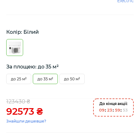
Electric
Колір: Білий
За площею: до 35 м²
до 25 м²
до 35 м²
до 50 м²
123430 ₴
До кінця акції:
92573 ₴
0
9
2
3
5
9
5
3
Знайшли дешевше?