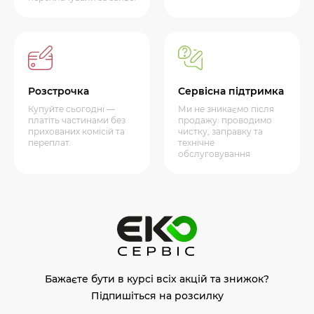
Розстрочка
Сервісна підтримка
Купуйте сьогодні —
Ми не зникаємо після
платіть частинами без
продажу: проводимо
прихованих комісій та
чистку, заправку та
переплат.
технічне
обслуговування
Бажаєте бути в курсі всіх акцій та знижок?
Підпишіться на розсилку