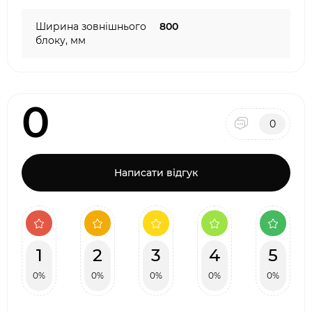
Ширина зовнішнього
800
блоку, мм
0
0
Написати відгук
1
2
3
4
5
0%
0%
0%
0%
0%