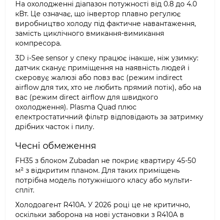
На охолодженні діапазон потужності від 0.8 до 4.0
кВт. Це означає, що інвертор плавно регулює
виробництво холоду під фактичне навантаження,
замість циклічного вмикання-вимикання
компресора.
3D i-See sensor у спеку працює інакше, ніж узимку:
датчик сканує приміщення на наявність людей і
скеровує жалюзі або повз вас (режим indirect
airflow для тих, хто не любить прямий потік), або на
вас (режим direct airflow для швидкого
охолодження). Plasma Quad плюс
електростатичний фільтр відповідають за затримку
дрібних часток і пилу.
Чесні обмеження
FH35 з блоком Zubadan не покриє квартиру 45-50
м² з відкритим планом. Для таких приміщень
потрібна модель потужнішого класу або мульти-
спліт.
Холодоагент R410A. У 2026 році це не критично,
оскільки заборона на нові установки з R410A в