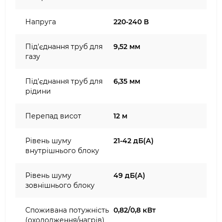
Напруга
220-240 В
Під'єднання труб для
9,52 мм
газу
Під'єднання труб для
6,35 мм
рідини
Перепад висот
12 м
Рівень шуму
21-42 дБ(А)
внутрішнього блоку
Рівень шуму
49 дБ(А)
зовнішнього блоку
Споживана потужність
0,82/0,8 кВт
(охолодження/нагрів)