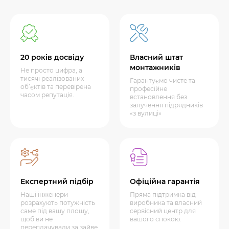
20 років досвіду
Власний штат
монтажників
Не просто цифра, а
тисячі реалізованих
Гарантуємо чисте та
об’єктів та перевірена
професійне
часом репутація.
встановлення без
залучення підрядників
«з вулиці»
Експертний підбір
Офіційна гарантія
Наші інженери
Пряма підтримка від
розрахують потужність
виробника та власний
саме під вашу площу,
сервісний центр для
щоб ви не
вашого спокою.
переплачували за зайве.