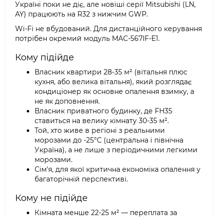
Україні поки не діє, але новіші серії Mitsubishi (LN,
AY) працюють на R32 з нижчим GWP.
Wi-Fi не вбудований. Для дистанційного керування
потрібен окремий модуль MAC-567IF-E1.
Кому підійде
Власник квартири 28-35 м² (вітальня плюс
кухня, або велика вітальня), який розглядає
кондиціонер як основне опалення взимку, а
не як доповнення.
Власник приватного будинку, де FH35
ставиться на велику кімнату 30-35 м².
Той, хто живе в регіоні з реальними
морозами до -25°C (центральна і північна
Україна), а не лише з періодичними легкими
морозами.
Сім'я, для якої критична економіка опалення у
багаторічній перспективі.
Кому не підійде
Кімната менше 22-25 м² — переплата за