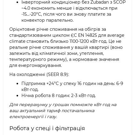
Інверторний кондиціонер без Zubadan з SCOP
~4.0 економить менше і відключається при
-15...-20°C, після чого ви знову платите за
конвектор паралельно.
Орієнтовне річне споживання на обігрів за
стандартизованим циклом ЄС EN 14825 для average
climate становить близько 1100-1200 кВт·год. Це не
реальне річне споживання у вашій квартирі (воно
залежить від кліматичної зони, утеплення,
температурного режиму), а нормоване значення
для енергомаркування.
На охолодженні (SEER 8.9):
Підтримка +24°C у спеку 16 годин на день: 6-9
кВт·год.
Нічна робота 8 годин: 2-3 кВт·год.
Для перерахунку у грошах помножте кВт·год на
ваш актуальний тариф постачальника
електроенергії і газу.
Робота у спеці і фільтрація