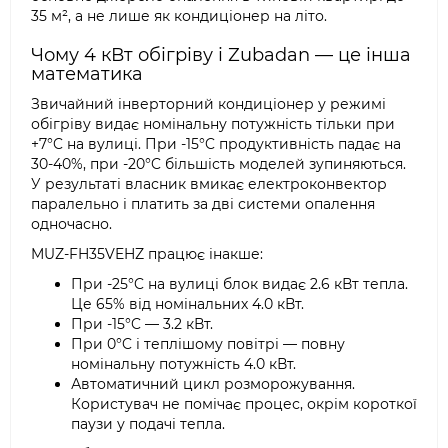
35 м², а не лише як кондиціонер на літо.
Чому 4 кВт обігріву і Zubadan — це інша
математика
Звичайний інверторний кондиціонер у режимі
обігріву видає номінальну потужність тільки при
+7°C на вулиці. При -15°C продуктивність падає на
30-40%, при -20°C більшість моделей зупиняються.
У результаті власник вмикає електроконвектор
паралельно і платить за дві системи опалення
одночасно.
MUZ-FH35VEHZ працює інакше:
При -25°C на вулиці блок видає 2.6 кВт тепла.
Це 65% від номінальних 4.0 кВт.
При -15°C — 3.2 кВт.
При 0°C і теплішому повітрі — повну
номінальну потужність 4.0 кВт.
Автоматичний цикл розморожування.
Користувач не помічає процес, окрім короткої
паузи у подачі тепла.