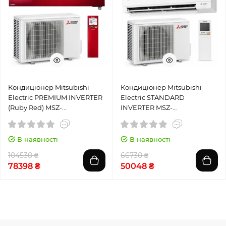
Кондиціонер Mitsubishi
Кондиціонер Mitsubishi
Electric PREMIUM INVERTER
Electric STANDARD
(Ruby Red) MSZ-
INVERTER MSZ-
LN25VG2R/MUZ-LN25VG2
AP25VGK/MUZ-AP25VG
В наявності
В наявності
104530 ₴
66730 ₴
78398 ₴
50048 ₴