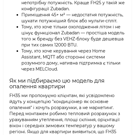
непотрібну потужність. Краще FH25 у такій же
конфігурації Zubadan.
Приміщення 45+ м² — недостатня потужність,
шукати потужніший блок або мульти-спліт.
Тому, хто хоче тільки охолодження літом і не
цінує функціонал Zubadan — простіша модель
того ж бренду без VEHZ-блоку буде дешевша
при тих самих 12000 BTU.
Тому, хто хоче керування через Home
Assistant, MQTT або сторонні системи
розумного дому, нативна підтримка є тільки
через MELCloud.
Як ми підбираємо цю модель для
опалення квартири
FH35 ми пропонуємо клієнтам, які усвідомлено
йдуть у концепцію "кондиціонер як основне
опалення" і хочуть розрахунки, а не маркетинг.
Перед монтажем робимо тепловий розрахунок з
урахуванням утеплення, площі скління, орієнтації
вікон і середніх зимових температур у вашому
регіоні. Якщо для квартири виявиться, що FH35