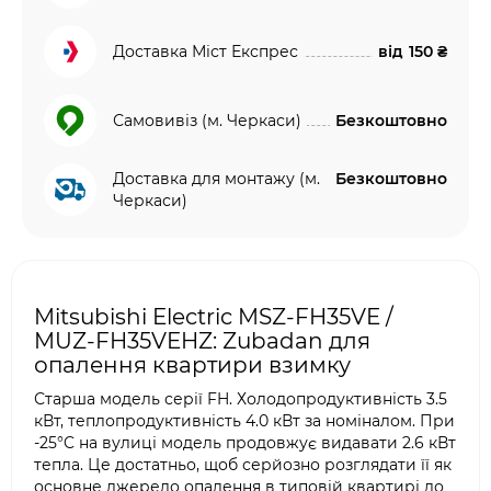
Доставка Міст Експрес
від
150 ₴
Самовивіз (м. Черкаси)
Безкоштовно
Доставка для монтажу (м.
Безкоштовно
Черкаси)
Mitsubishi Electric MSZ-FH35VE /
MUZ-FH35VEHZ: Zubadan для
опалення квартири взимку
Старша модель серії FH. Холодопродуктивність 3.5
кВт, теплопродуктивність 4.0 кВт за номіналом. При
-25°C на вулиці модель продовжує видавати 2.6 кВт
тепла. Це достатньо, щоб серйозно розглядати її як
основне джерело опалення в типовій квартирі до