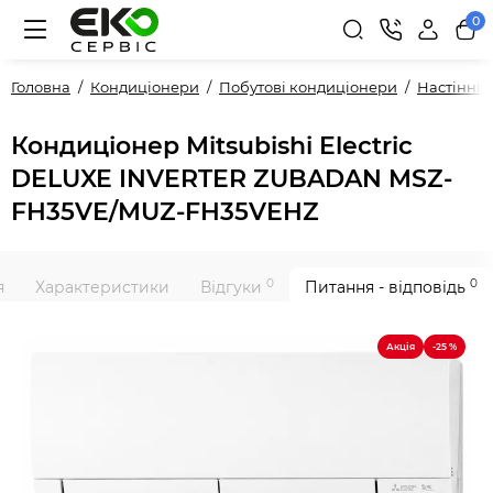
0
Головна
Кондиціонери
Побутові кондиціонери
Настінні
Кондиціонер Mitsubishi Electric
DELUXE INVERTER ZUBADAN MSZ-
FH35VE/MUZ-FH35VEHZ
0
0
я
Характеристики
Відгуки
Питання - відповідь
Акція
-25 %