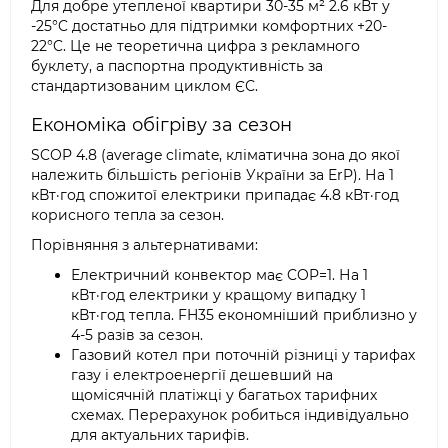
Для добре утепленої квартири 30-35 м² 2.6 кВт у
-25°C достатньо для підтримки комфортних +20-
22°C. Це не теоретична цифра з рекламного
буклету, а паспортна продуктивність за
стандартизованим циклом ЄС.
Економіка обігріву за сезон
SCOP 4.8 (average climate, кліматична зона до якої
належить більшість регіонів України за ErP). На 1
кВт·год спожитої електрики припадає 4.8 кВт·год
корисного тепла за сезон.
Порівняння з альтернативами:
Електричний конвектор має COP=1. На 1
кВт·год електрики у кращому випадку 1
кВт·год тепла. FH35 економніший приблизно у
4-5 разів за сезон.
Газовий котел при поточній різниці у тарифах
газу і електроенергії дешевший на
щомісячній платіжці у багатьох тарифних
схемах. Перерахунок робиться індивідуально
для актуальних тарифів.