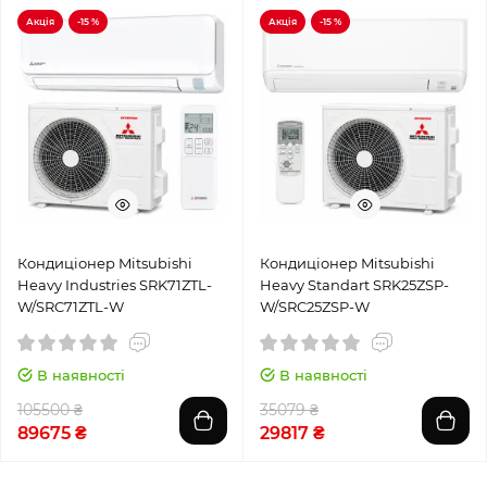
Акція
-15 %
Акція
-15 %
Кондиціонер Mitsubishi
Кондиціонер Mitsubishi
Heavy Industries SRK71ZTL-
Heavy Standart SRK25ZSP-
W/SRC71ZTL-W
W/SRC25ZSP-W
В наявності
В наявності
105500 ₴
35079 ₴
89675 ₴
29817 ₴