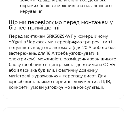
зонами: краще мульти-спліт або декілька
окремих блоків з можливістю незалежного
керування
Що ми перевіряємо перед монтажем у
бізнес-приміщенні
Перед монтажем SRK50ZS-WT у комерційному
об'єкті в Черкасах ми перевіряємо три речі: тип і
потужність ввідного автомата (для 20 А робота без
застережень, для 16 А треба узгоджувати з
електриком), можливість розміщення зовнішнього
блоку (особливо в центрі міста, де є вимоги ОСББ
або власника будівлі), і фактичну довжину
магістралі з урахуванням перепаду висот. Для
юросіб виставляємо первинні документи з ПДВ;
конкретні умови узгоджуємо на консультації.