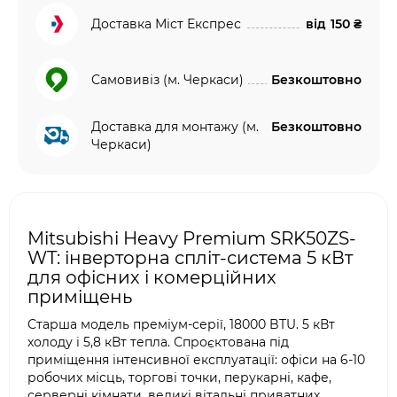
Доставка Міст Експрес
від
150 ₴
Самовивіз (м. Черкаси)
Безкоштовно
Доставка для монтажу (м.
Безкоштовно
Черкаси)
Mitsubishi Heavy Premium SRK50ZS-
WT: інверторна спліт-система 5 кВт
для офісних і комерційних
приміщень
Старша модель преміум-серії, 18000 BTU. 5 кВт
холоду і 5,8 кВт тепла. Спроєктована під
приміщення інтенсивної експлуатації: офіси на 6-10
робочих місць, торгові точки, перукарні, кафе,
серверні кімнати, великі вітальні приватних