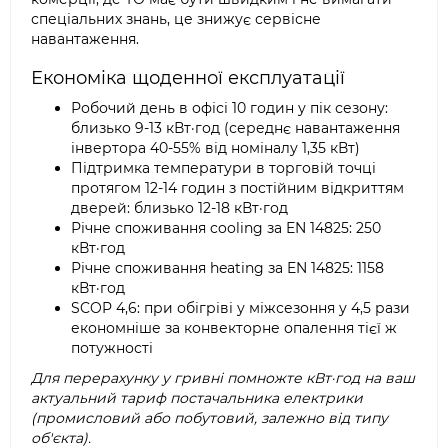
спеціальних знань, це знижує сервісне
навантаження.
Економіка щоденної експлуатації
Робочий день в офісі 10 годин у пік сезону:
близько 9-13 кВт·год (середнє навантаження
інвертора 40-55% від номіналу 1,35 кВт)
Підтримка температури в торговій точці
протягом 12-14 годин з постійним відкриттям
дверей: близько 12-18 кВт·год
Річне споживання cooling за EN 14825: 250
кВт·год
Річне споживання heating за EN 14825: 1158
кВт·год
SCOP 4,6: при обігріві у міжсезоння у 4,5 рази
економніше за конвекторне опалення тієї ж
потужності
Для перерахунку у гривні помножте кВт·год на ваш
актуальний тариф постачальника електрики
(промисловий або побутовий, залежно від типу
об'єкта).