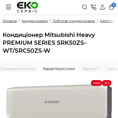
0
Головна
Кондиціонери
Побутові кондиціонери
Настінні
Кондиціонер Mitsubishi Heavy
PREMIUM SERIES SRK50ZS-
WT/SRC50ZS-W
0
Поширені питання
Характеристики
Відгуки
Питан
Акція
-15 %