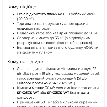
Кому підійде
Офіс відкритого плану на 6-10 робочих місць
(40-50 м²)
Торгова точка, перукарня, салон краси з
людським потоком
Невелике кафе або кав'ярня площею до 50 м²
Серверна кімната до 35 м² (з відповідним
розрахунком тепловиділення обладнання)
Велика вітальня приватного будинку 40-50 м²
з відкритим планом
Кому не підійде
Спальні і дитячі кімнати: мінімальний шум 22
дБ ULo проти 19 дБ у молодших моделей серії,
плюс зовнішній блок голосніший (51 дБ
Outdoor проти 45 у SRK20ZS-WT)
Кімнати менше 30 м²: економніше встановити
SRK25ZS-WT
або
SRK35ZS-WT
без втрати
комфорту
Приміщення 60+ м² або з кількома окремими