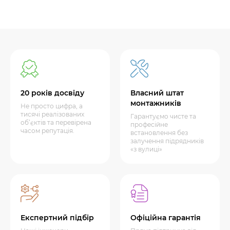
20 років досвіду
Власний штат
монтажників
Не просто цифра, а
тисячі реалізованих
Гарантуємо чисте та
об’єктів та перевірена
професійне
часом репутація.
встановлення без
залучення підрядників
«з вулиці»
Експертний підбір
Офіційна гарантія