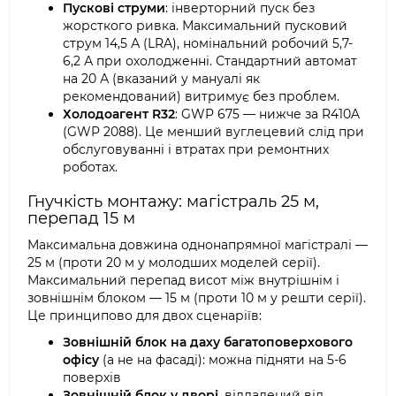
Пускові струми
: інверторний пуск без
жорсткого ривка. Максимальний пусковий
струм 14,5 А (LRA), номінальний робочий 5,7-
6,2 А при охолодженні. Стандартний автомат
на 20 А (вказаний у мануалі як
рекомендований) витримує без проблем.
Холодоагент R32
: GWP 675 — нижче за R410A
(GWP 2088). Це менший вуглецевий слід при
обслуговуванні і втратах при ремонтних
роботах.
Гнучкість монтажу: магістраль 25 м,
перепад 15 м
Максимальна довжина однонапрямної магістралі —
25 м (проти 20 м у молодших моделей серії).
Максимальний перепад висот між внутрішнім і
зовнішнім блоком — 15 м (проти 10 м у решти серії).
Це принципово для двох сценаріїв:
Зовнішній блок на даху багатоповерхового
офісу
(а не на фасаді): можна підняти на 5-6
поверхів
Зовнішній блок у дворі
, віддалений від