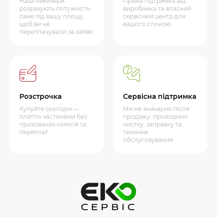
Наші інженери
Пряма підтримка від
розрахують потужність
виробника та власний
саме під вашу площу,
сервісний центр для
щоб ви не
вашого спокою.
переплачували за зайве.
Розстрочка
Сервісна підтримка
Купуйте сьогодні —
Ми не зникаємо після
платіть частинами без
продажу: проводимо
прихованих комісій та
чистку, заправку та
переплат.
технічне
обслуговування