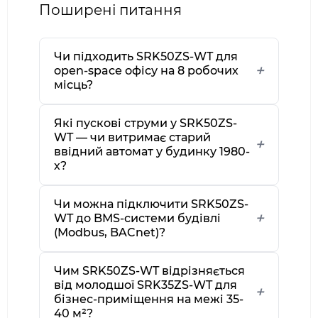
Поширені питання
Чи підходить SRK50ZS-WT для
open-space офісу на 8 робочих
місць?
Які пускові струми у SRK50ZS-
WT — чи витримає старий
ввідний автомат у будинку 1980-
х?
Чи можна підключити SRK50ZS-
WT до BMS-системи будівлі
(Modbus, BACnet)?
Чим SRK50ZS-WT відрізняється
від молодшої SRK35ZS-WT для
бізнес-приміщення на межі 35-
40 м²?