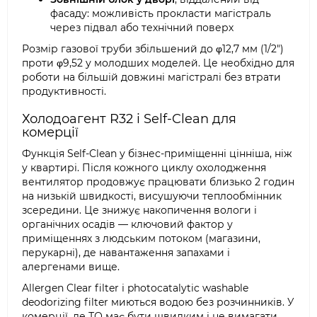
фасаду: можливість прокласти магістраль
через підвал або технічний поверх
Розмір газової труби збільшений до φ12,7 мм (1/2")
проти φ9,52 у молодших моделей. Це необхідно для
роботи на більшій довжині магістралі без втрати
продуктивності.
Холодоагент R32 і Self-Clean для
комерції
Функція Self-Clean у бізнес-приміщенні цінніша, ніж
у квартирі. Після кожного циклу охолодження
вентилятор продовжує працювати близько 2 годин
на низькій швидкості, висушуючи теплообмінник
зсередини. Це знижує накопичення вологи і
органічних осадів — ключовий фактор у
приміщеннях з людським потоком (магазини,
перукарні), де навантаження запахами і
алергенами вище.
Allergen Clear filter і photocatalytic washable
deodorizing filter миються водою без розчинників. У
комерції, де ТО має бути швидким і не вимагати