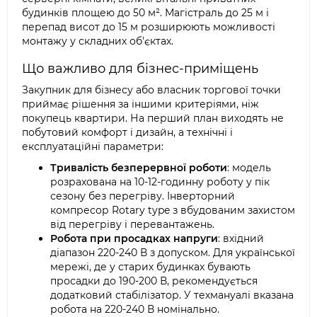
будинків площею до 50 м². Магістраль до 25 м і
перепад висот до 15 м розширюють можливості
монтажу у складних об'єктах.
Що важливо для бізнес-приміщень
Закупник для бізнесу або власник торгової точки
приймає рішення за іншими критеріями, ніж
покупець квартири. На перший план виходять не
побутовий комфорт і дизайн, а технічні і
експлуатаційні параметри:
Тривалість безперервної роботи
: модель
розрахована на 10-12-годинну роботу у пік
сезону без перегріву. Інверторний
компресор Rotary type з вбудованим захистом
від перегріву і перевантажень.
Робота при просадках напруги
: вхідний
діапазон 220-240 В з допуском. Для української
мережі, де у старих будинках бувають
просадки до 190-200 В, рекомендується
додатковий стабілізатор. У техмануалі вказана
робота на 220-240 В номінально.