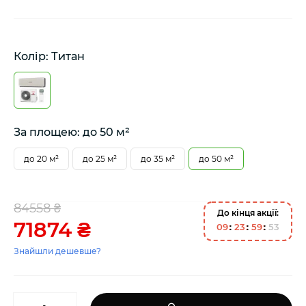
Колір: Титан
За площею: до 50 м²
до 20 м²
до 25 м²
до 35 м²
до 50 м²
84558 ₴
До кінця акції:
71874 ₴
0
9
2
3
5
9
5
2
Знайшли дешевше?