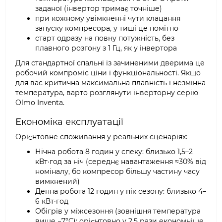
заданої (інвертор тримає точніше)
при кожному увімкненні чути клацання
запуску компресора, у тиші це помітно
старт одразу на повну потужність, без
плавного розгону з 1 Гц, як у інвертора
Для стандартної спальні із зачиненими дверима це
робочий компроміс ціни і функціональності. Якщо
для вас критична максимальна плавність і незмінна
температура, варто розглянути інверторну серію
Olmo Inventa.
Економіка експлуатації
Орієнтовне споживання у реальних сценаріях:
Нічна робота 8 годин у спеку: близько 1,5–2
кВт·год за ніч (середнє навантаження ≈30% від
номіналу, бо компресор більшу частину часу
вимкнений)
Денна робота 12 годин у пік сезону: близько 4–
6 кВт·год
Обігрів у міжсезоння (зовнішня температура
вище −7°C): орієнтовно у 2,5 рази економніше