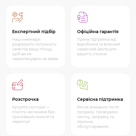
Експертний підбір
Офіційна гарантія
Наші інженери
Пряма підтримка від
розрахують потужність
виробника та власний
саме під вашу площу,
сервісний центр для
щоб ви не
вашого спокою.
переплачували за зайве.
Розстрочка
Сервісна підтримка
Купуйте сьогодні —
Ми не зникаємо після
платіть частинами без
продажу: проводимо
прихованих комісій та
чистку, заправку та
переплат.
технічне
обслуговування