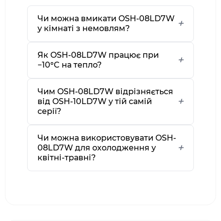
Чи можна вмикати OSH-08LD7W
у кімнаті з немовлям?
Як OSH-08LD7W працює при
−10°C на тепло?
Чим OSH-08LD7W відрізняється
від OSH-10LD7W у тій самій
серії?
Чи можна використовувати OSH-
08LD7W для охолодження у
квітні-травні?