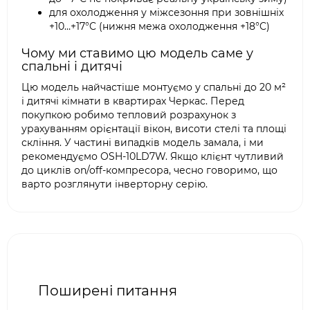
для охолодження у міжсезоння при зовнішніх
+10…+17°C (нижня межа охолодження +18°C)
Чому ми ставимо цю модель саме у
спальні і дитячі
Цю модель найчастіше монтуємо у спальні до 20 м²
і дитячі кімнати в квартирах Черкас. Перед
покупкою робимо тепловий розрахунок з
урахуванням орієнтації вікон, висоти стелі та площі
скління. У частині випадків модель замала, і ми
рекомендуємо OSH-10LD7W. Якщо клієнт чутливий
до циклів on/off-компресора, чесно говоримо, що
варто розглянути інверторну серію.
Поширені питання