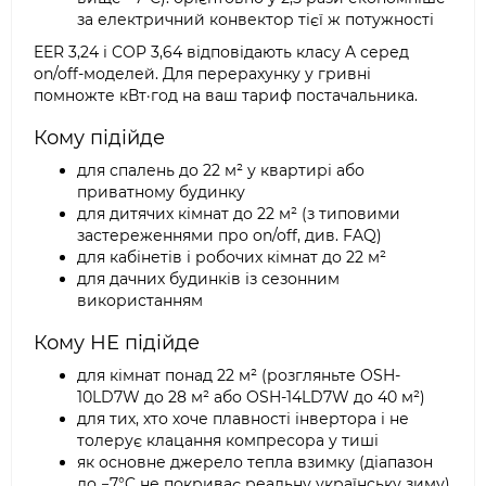
за електричний конвектор тієї ж потужності
EER 3,24 і COP 3,64 відповідають класу A серед
on/off-моделей. Для перерахунку у гривні
помножте кВт·год на ваш тариф постачальника.
Кому підійде
для спалень до 22 м² у квартирі або
приватному будинку
для дитячих кімнат до 22 м² (з типовими
застереженнями про on/off, див. FAQ)
для кабінетів і робочих кімнат до 22 м²
для дачних будинків із сезонним
використанням
Кому НЕ підійде
для кімнат понад 22 м² (розгляньте OSH-
10LD7W до 28 м² або OSH-14LD7W до 40 м²)
для тих, хто хоче плавності інвертора і не
толерує клацання компресора у тиші
як основне джерело тепла взимку (діапазон
до −7°C не покриває реальну українську зиму)