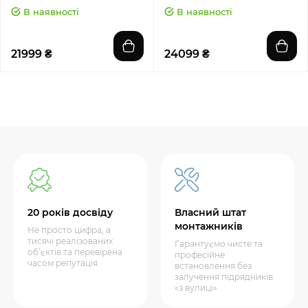
В наявності
В наявності
21999 ₴
24099 ₴
20 років досвіду
Власний штат
монтажників
Не просто цифра, а
тисячі реалізованих
Гарантуємо чисте та
об’єктів та перевірена
професійне
часом репутація.
встановлення без
залучення підрядників
«з вулиці»