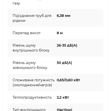
газу
Під'єднання труб для
6,38 мм
рідини
Перепад висот
8 м
Рівень шуму
26-35 дБ(А)
внутрішнього блоку
Рівень шуму
50 дБ(А)
зовнішнього блоку
Споживана потужність
0,65/0,60 кВт
(охолодження/нагрів)
Теплопродуктивність
2,2 кВт
Тип внутрішнього
Настінні