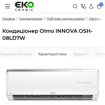
0
Головна
Кондиціонери
Побутові кондиціонери
Настінні
Кондиціонер Olmo INNOVA OSH-
08LD7W
0
Поширені питання
Характеристики
Відгуки
Питан