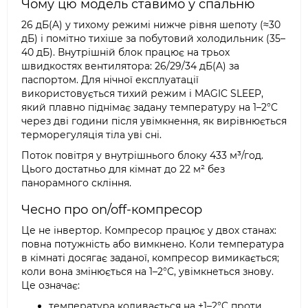
Чому цю модель ставимо у спальню
26 дБ(A) у тихому режимі нижче рівня шепоту (≈30
дБ) і помітно тихіше за побутовий холодильник (35–
40 дБ). Внутрішній блок працює на трьох
швидкостях вентилятора: 26/29/34 дБ(A) за
паспортом. Для нічної експлуатації
використовується тихий режим і MAGIC SLEEP,
який плавно піднімає задану температуру на 1–2°C
через дві години після увімкнення, як вирівнюється
терморегуляція тіла уві сні.
Поток повітря у внутрішнього блоку 433 м³/год.
Цього достатньо для кімнат до 22 м² без
панорамного скління.
Чесно про on/off-компресор
Це не інвертор. Компресор працює у двох станах:
повна потужність або вимкнено. Коли температура
в кімнаті досягає заданої, компресор вимикається;
коли вона змінюється на 1–2°C, увімкнеться знову.
Це означає:
температура коливається на ±1–2°C проти